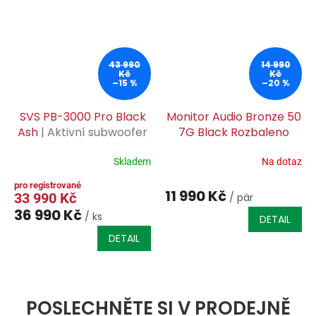
43 990
14 990
Kč
Kč
–15 %
–20 %
SVS PB-3000 Pro Black
Monitor Audio Bronze 50
Ash
| Aktivní subwoofer
7G Black Rozbaleno
1200 W| CZ DISTRIBUCE |
CZ SERVIS ZÁRUKA |
Skladem
Na dotaz
11 990 Kč
33 990 Kč
/ pár
36 990 Kč
/ ks
DETAIL
DETAIL
POSLECHNĚTE SI V PRODEJNĚ