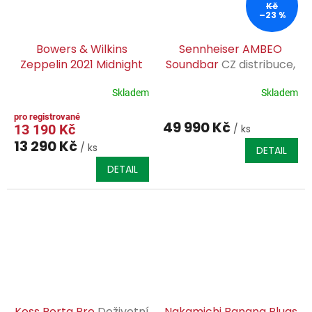
Kč
–23 %
Bowers & Wilkins
Sennheiser AMBEO
Zeppelin 2021 Midnight
Soundbar
CZ distribuce,
Grey
CZ servis záruka
Skladem
Skladem
49 990 Kč
13 190 Kč
/ ks
13 290 Kč
/ ks
DETAIL
DETAIL
Koss Porta Pro
Doživotní
Nakamichi Banana Plugs