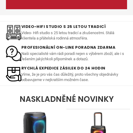
VIDEO-HIFI STUDIO S 25 LETOU TRADICÍ
Video- Hifi studio s 25 letou tradicí a zkušenostmi. Stálá
klientela a přátelská rodinná atmosféra.
PROFESIONÁLNÍ ON-LINE PORADNA ZDARMA
Naši specialisté vám rádi poradí nejen s výběrem zboží, ale i s
řešením jakýchkoli přípomínek a dotazů.
RYCHLÁ EXPEDICE ZÁSILEK DO 24 HODIN
Víme, že je pro vás čas důležitý, proto všechny objednávky
odbavujeme v nejkratším možném čase.
NASKLADNĚNÉ NOVINKY