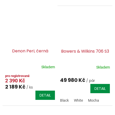
Denon PerL černá
Bowers & Wilkins 706 S3
Skladem
Skladem
49 980 Kč
2 390 Kč
/ pár
2 189 Kč
/ ks
DETAIL
DETAIL
Black
White
Mocha