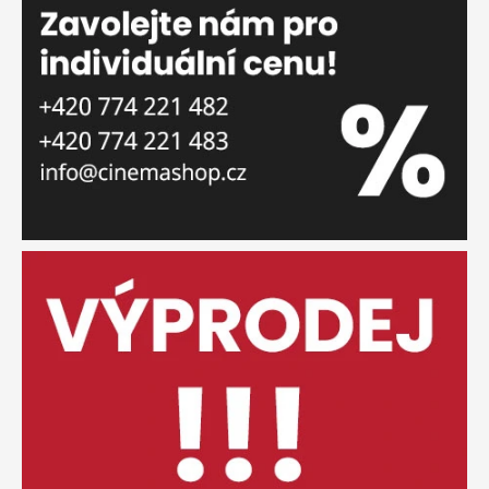
o
d
ě