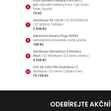
Koss náhradní molitany PortCush (1
pár)
náhradní molitany Koss 1 pár (Koss
Porta, Sporta)
79 Kč
Sennheiser RS 120 W
| CZ DISTRIBUCE
| CZ SERVIS ZÁRUKA |
2 448 Kč
Nakamichi Banana Plugs N0534
reproduktorový banánek rovný, pružina
188 Kč
Sennheiser Momentum 4 Wireless
Black
| CZ distribuce | CZ servis záruka |
4 338 Kč
SVS SB-1000 PRO Rozbaleno
CZ
distribuce | CZ servis | Záruka 5 let |
15 190 Kč
ODEBÍREJTE AKČN