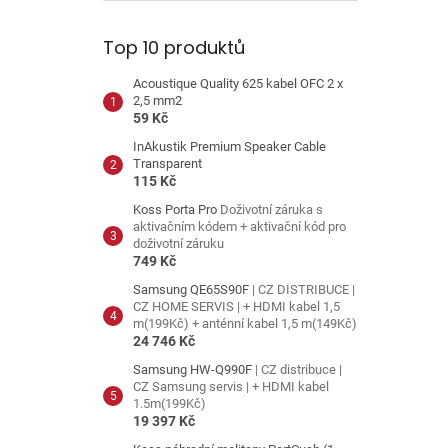
Top 10 produktů
Acoustique Quality 625 kabel OFC 2 x
2,5 mm2
59 Kč
InAkustik Premium Speaker Cable
Transparent
115 Kč
Koss Porta Pro
Doživotní záruka s
aktivačním kódem + aktivační kód pro
doživotní záruku
749 Kč
Samsung QE65S90F
| CZ DISTRIBUCE |
CZ HOME SERVIS | + HDMI kabel 1,5
m(199Kč) + anténní kabel 1,5 m(149Kč)
24 746 Kč
Samsung HW-Q990F
| CZ distribuce |
CZ Samsung servis | + HDMI kabel
1.5m(199Kč)
19 397 Kč