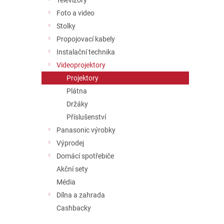
Televizory
a
Foto a video
n
Stolky
e
Propojovací kabely
l
Instalační technika
Videoprojektory
Projektory
Plátna
Držáky
Příslušenství
Panasonic výrobky
Výprodej
Domácí spotřebiče
Akční sety
Média
Dílna a zahrada
Cashbacky