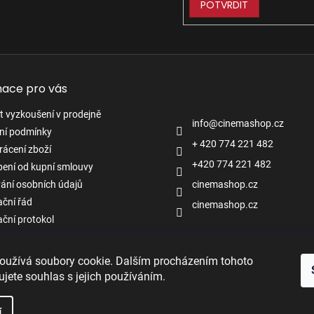
POTVRDIT
mace pro vás
Kontakt
 vyzkoušení v prodejně
info
@
cinemashop.cz
ní podmínky
+ 420 774 221 482
rácení zboží
+420 774 221 482
ení od kupní smlouvy
ání osobních údajů
cinemashop.cz
ční řád
cinemashop.cz
ční protokol
oužívá soubory cookie. Dalším procházením tohoto
jete souhlas s jejich používáním.
í