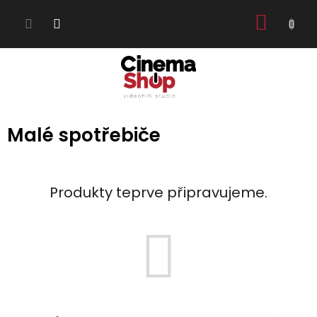
Přejít
NÁKUP
na
obsah
KOŠÍK
Malé spotřebiče
Produkty teprve připravujeme.