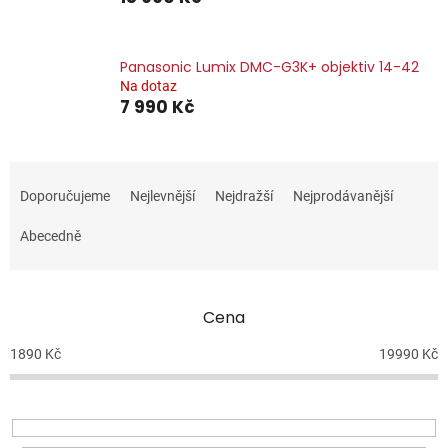
Panasonic Lumix DMC-G3K+ objektiv 14-42
Na dotaz
7 990 Kč
Ř
a
Doporučujeme
Nejlevnější
Nejdražší
Nejprodávanější
z
e
Abecedně
n
í
p
Cena
r
o
1890
Kč
19990
Kč
d
u
k
t