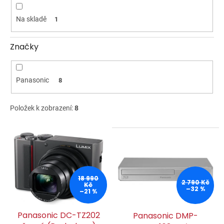
ů
Na skladě
1
Značky
Panasonic
8
Položek k zobrazení:
8
V
ý
p
i
s
18 990
2 790 Kč
p
Kč
–32 %
–21 %
r
o
Panasonic DC-TZ202
Panasonic DMP-
d