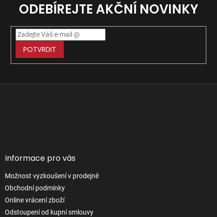
ODEBÍREJTE AKČNÍ NOVINKY
c
í
p
r
v
POTVRDIT
k
y
v
ý
Z
p
á
i
s
p
Facebook
u
a
t
í
Informace pro vás
Možnost vyzkoušení v prodejně
Obchodní podmínky
Online vrácení zboží
Odstoupení od kupní smlouvy