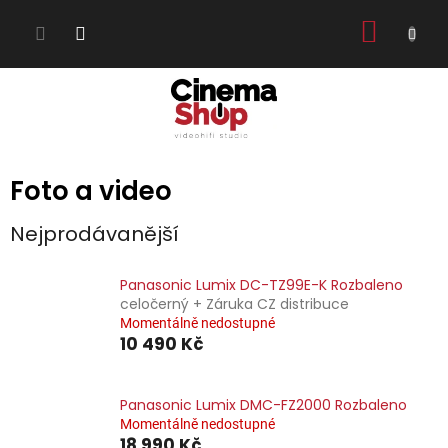
Přejít
NÁKUP
na
obsah
KOŠÍK
Foto a video
Nejprodávanější
Panasonic Lumix DC-TZ99E-K Rozbaleno
celočerný + Záruka CZ distribuce
Momentálně nedostupné
10 490 Kč
Panasonic Lumix DMC-FZ2000 Rozbaleno
Momentálně nedostupné
18 990 Kč