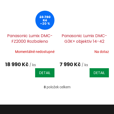
23 790
Kč
–20 %
Panasonic Lumix DMC-
Panasonic Lumix DMC-
FZ2000 Rozbaleno
G3K+ objektiv 14-42
Momentálně nedostupné
Na dotaz
18 990 Kč
7 990 Kč
/ ks
/ ks
DETAIL
DETAIL
8
položek celkem
O
v
l
á
d
a