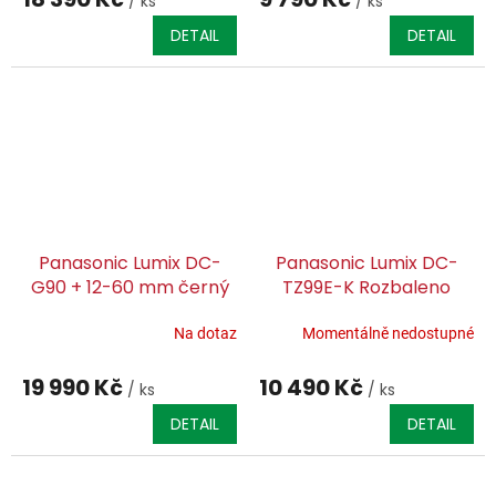
/ ks
/ ks
DETAIL
DETAIL
Panasonic Lumix DC-
Panasonic Lumix DC-
G90 + 12-60 mm černý
TZ99E-K Rozbaleno
celočerný + Záruka CZ
distribuce
Na dotaz
Momentálně nedostupné
19 990 Kč
10 490 Kč
/ ks
/ ks
DETAIL
DETAIL