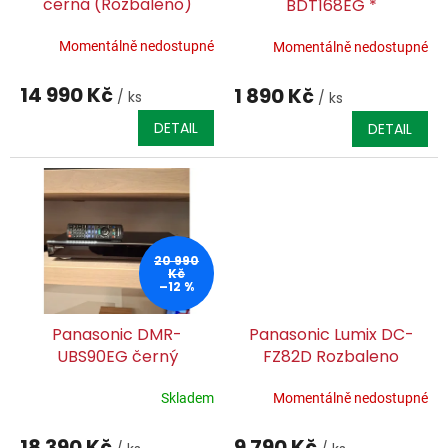
černá (Rozbaleno)
BDT168EG *
u
k
Momentálně nedostupné
Momentálně nedostupné
t
ů
14 990 Kč
1 890 Kč
/ ks
/ ks
DETAIL
DETAIL
20 990
Kč
–12 %
Panasonic DMR-
Panasonic Lumix DC-
UBS90EG černý
FZ82D Rozbaleno
Rozbaleno
Podrobný
český tištěný návod +
Skladem
Momentálně nedostupné
HDMI kabel 1.5m (199Kč)
18 390 Kč
9 790 Kč