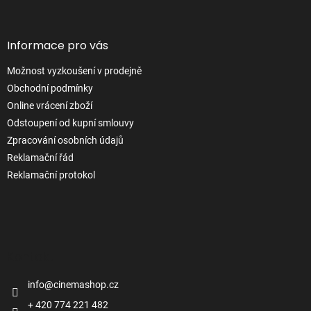
t
í
Informace pro vás
Možnost vyzkoušení v prodejně
Obchodní podmínky
Online vrácení zboží
Odstoupení od kupní smlouvy
Zpracování osobních údajů
Reklamační řád
Reklamační protokol
Kontakt
info
@
cinemashop.cz
+ 420 774 221 482