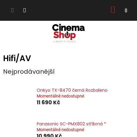
Přejít
NÁKUP
na
obsah
KOŠÍK
Hifi/AV
Nejprodávanější
Onkyo TX-8470 černá Rozbaleno
Momentálně nedostupné
11 690 Kč
Panasonic SC-PMX802 stříbrná *
Momentálně nedostupné
10 990 Kč