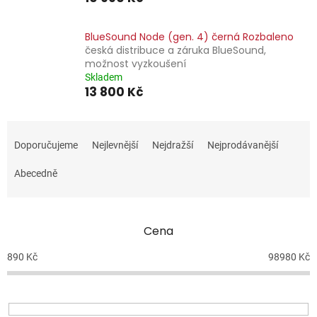
BlueSound Node (gen. 4) černá Rozbaleno
česká distribuce a záruka BlueSound,
možnost vyzkoušení
Skladem
13 800 Kč
Ř
a
Doporučujeme
Nejlevnější
Nejdražší
Nejprodávanější
z
e
Abecedně
n
í
p
Cena
r
o
890
Kč
98980
Kč
d
u
k
t