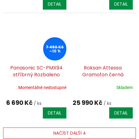
DETAIL
DETAIL
7 490 Kč
–10 %
Panasonic SC-PMX94
Roksan Attessa
stříbrný Rozbaleno
Gramofon černá
Rozbaleno
Momentálně nedostupné
Skladem
6 690 Kč
25 990 Kč
/ ks
/ ks
DETAIL
DETAIL
NAČÍST DALŠÍ 4