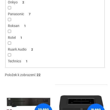
Onkyo
2
Panasonic
7
Roksan
1
Rotel
1
Ruark Audio
2
Technics
1
Položek k zobrazení:
22
V
ý
p
i
s
20 990
15 990