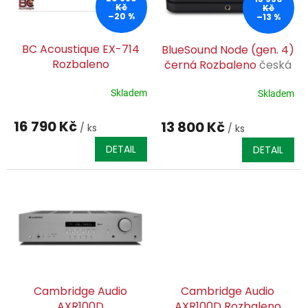
p
Kč
Kč
–20 %
–13 %
r
o
BC Acoustique EX-714
BlueSound Node (gen. 4)
d
Rozbaleno
černá Rozbaleno
česká
u
distribuce a záruka
k
Skladem
BlueSound, možnost
Skladem
t
vyzkoušení
ů
16 790 Kč
13 800 Kč
/ ks
/ ks
DETAIL
DETAIL
Cambridge Audio
Cambridge Audio
AXR100D
AXR100D Rozbaleno