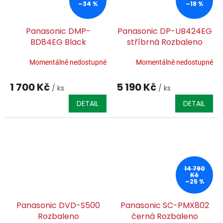
–34 %
–18 %
Panasonic DMP-
Panasonic DP-UB424EG
BD84EG Black
stříbrná Rozbaleno
Momentálně nedostupné
Momentálně nedostupné
1 700 Kč
5 190 Kč
/ ks
/ ks
DETAIL
DETAIL
14 790
Kč
–25 %
Panasonic DVD-S500
Panasonic SC-PMX802
Rozbaleno
černá Rozbaleno