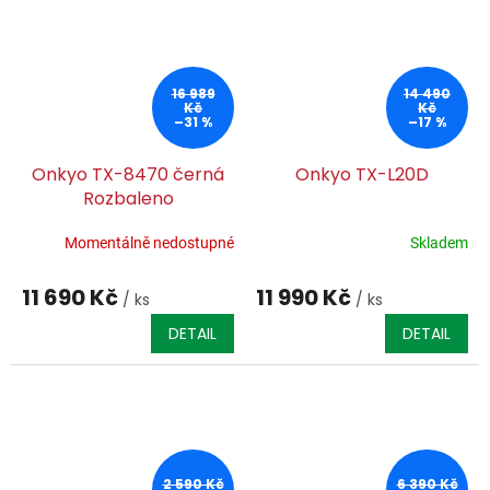
16 989
14 490
Kč
Kč
–31 %
–17 %
Onkyo TX-8470 černá
Onkyo TX-L20D
Rozbaleno
Momentálně nedostupné
Skladem
11 690 Kč
11 990 Kč
/ ks
/ ks
DETAIL
DETAIL
2 590 Kč
6 390 Kč