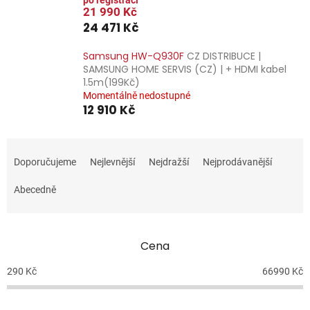
21 990 Kč
24 471 Kč
Samsung HW-Q930F
CZ DISTRIBUCE |
SAMSUNG HOME SERVIS (CZ) | + HDMI kabel
1.5m(199Kč)
Momentálně nedostupné
12 910 Kč
Ř
a
Doporučujeme
Nejlevnější
Nejdražší
Nejprodávanější
z
e
Abecedně
n
í
p
Cena
r
o
290
Kč
66990
Kč
d
u