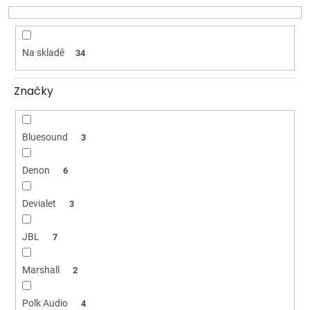
k
t
ů
Na skladě
34
Značky
Bluesound
3
Denon
6
Devialet
3
JBL
7
Marshall
2
Polk Audio
4