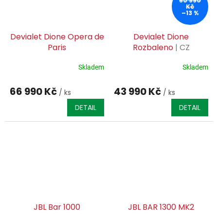
50 990
Kč
–13 %
Devialet Dione Opera de
Devialet Dione
Paris
Rozbaleno
| CZ
DISTRIBUCE | CZ SERVIS
ZÁRUKA |
Skladem
Skladem
66 990 Kč
43 990 Kč
/ ks
/ ks
DETAIL
DETAIL
JBL Bar 1000
JBL BAR 1300 MK2