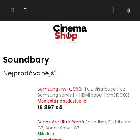
Přejít
NÁKUP
na
obsah
KOŠÍK
Soundbary
Nejprodávanější
Samsung HW-Q990F
| CZ distribuce | CZ
Samsung servis | + HDMI kabel 1.5m(199Kč)
Momentálně nedostupné
19 397 Kč
Sonos Arc Ultra černá
Soundbar, Distribuce
CZ, Sonos Servis CZ
Skladem