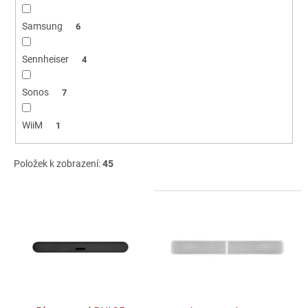
Samsung
6
Sennheiser
4
Sonos
7
WiiM
1
Položek k zobrazení:
45
V
ý
p
i
s
p
r
o