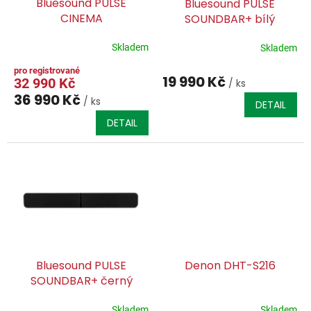
Bluesound PULSE
Bluesound PULSE
d
CINEMA
SOUNDBAR+ bílý
u
k
Skladem
Skladem
t
ů
19 990 Kč
32 990 Kč
/ ks
36 990 Kč
/ ks
DETAIL
DETAIL
Bluesound PULSE
Denon DHT-S216
SOUNDBAR+ černý
Skladem
Skladem