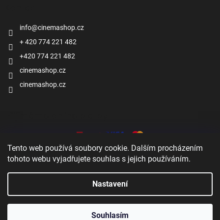
Kontakt
info
@
cinemashop.cz
+ 420 774 221 482
+420 774 221 482
cinemashop.cz
cinemashop.cz
Přijímáme online platby
Tento web používá soubory cookie. Dalším procházením
tohoto webu vyjadřujete souhlas s jejich používáním.
Nastavení
Zobrazit
Vytvořil Shoptet
Souhlasím
Copyright 2026
Cinema shop
. Všechna práva vyhrazena.