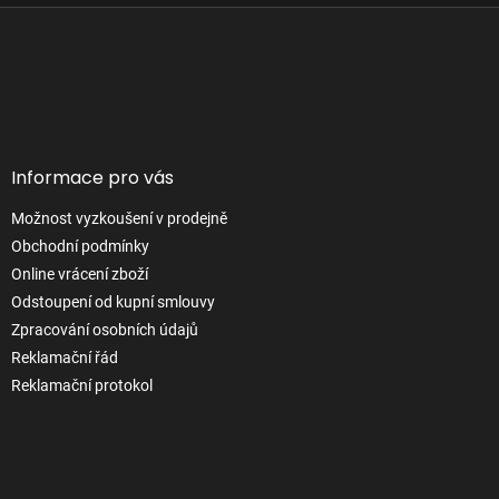
s
Z
u
á
p
Facebook
a
t
í
Informace pro vás
Možnost vyzkoušení v prodejně
Obchodní podmínky
Online vrácení zboží
Odstoupení od kupní smlouvy
Zpracování osobních údajů
Reklamační řád
Reklamační protokol