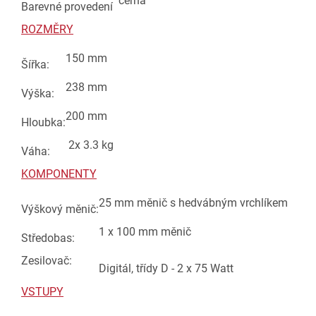
černá
Barevné provedení
ROZMĚRY
150 mm
Šířka:
238 mm
Výška:
200 mm
Hloubka:
2x 3.3 kg
Váha:
KOMPONENTY
25 mm měnič s hedvábným vrchlíkem
Výškový měnič:
1 x 100 mm měnič
Středobas:
Zesilovač:
Digitál, třídy D - 2 x 75 Watt
VSTUPY