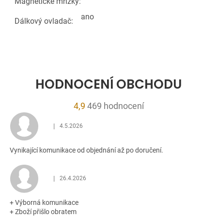
Magnetické mřížky:
ano
Dálkový ovladač:
HODNOCENÍ OBCHODU
Průměrné
4,9
469 hodnocení
hodnocení
|
4.5.2026
obchodu
Hodnocení obchodu je 5 z 5 hvězdiček.
je
Vynikající komunikace od objednání až po doručení.
4,9
z
5
|
26.4.2026
Hodnocení obchodu je 5 z 5 hvězdiček.
hvězdiček.
+ Výborná komunikace
+ Zboží přišlo obratem