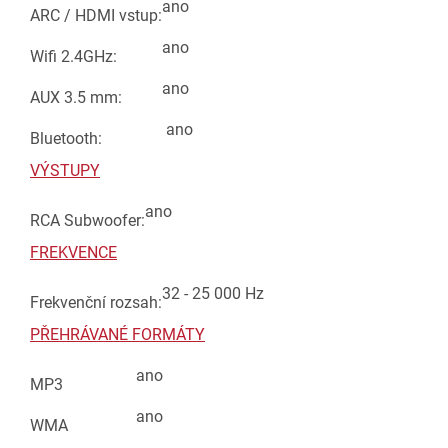
ano
ARC / HDMI vstup:
ano
Wifi 2.4GHz:
ano
AUX 3.5 mm:
ano
Bluetooth:
VÝSTUPY
ano
RCA Subwoofer:
FREKVENCE
32 - 25 000 Hz
Frekvenční rozsah:
PŘEHRÁVANÉ FORMÁTY
ano
MP3
ano
WMA