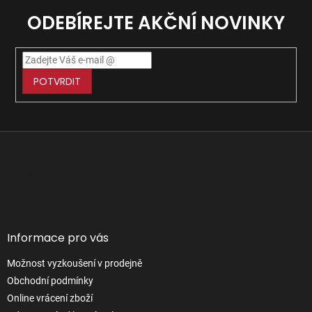
ODEBÍREJTE AKČNÍ NOVINKY
POTVRDIT
Z
á
p
Facebook
a
t
í
Informace pro vás
Možnost vyzkoušení v prodejně
Obchodní podmínky
Online vrácení zboží