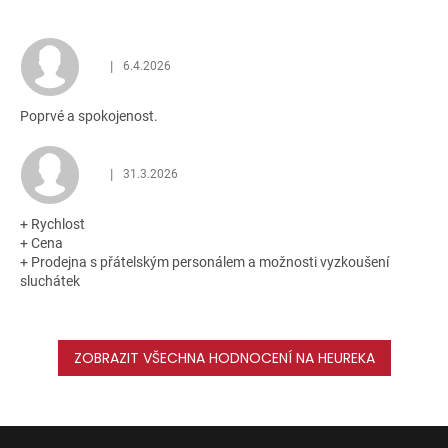
|
6.4.2026
Hodnocení obchodu je 5 z 5 hvězdiček.
Poprvé a spokojenost.
|
31.3.2026
Hodnocení obchodu je 5 z 5 hvězdiček.
+ Rychlost
+ Cena
+ Prodejna s přátelským personálem a možnosti vyzkoušení
sluchátek
ZOBRAZIT VŠECHNA HODNOCENÍ NA HEUREKA