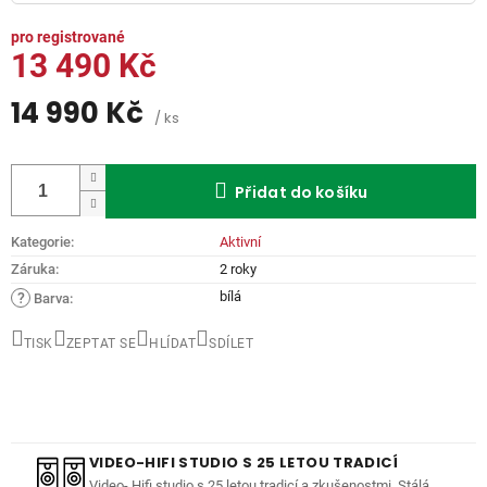
13 490 Kč
14 990 Kč
/ ks
Měrná
cena:
Přidat do košíku
Kategorie
:
Aktivní
Záruka
:
2 roky
bílá
?
Barva
:
TISK
ZEPTAT SE
HLÍDAT
SDÍLET
VIDEO-HIFI STUDIO S 25 LETOU TRADICÍ
Video- Hifi studio s 25 letou tradicí a zkušenostmi. Stálá