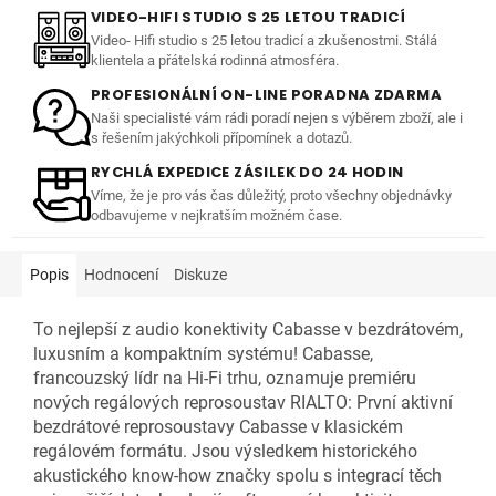
VIDEO-HIFI STUDIO S 25 LETOU TRADICÍ
Video- Hifi studio s 25 letou tradicí a zkušenostmi. Stálá
klientela a přátelská rodinná atmosféra.
PROFESIONÁLNÍ ON-LINE PORADNA ZDARMA
Naši specialisté vám rádi poradí nejen s výběrem zboží, ale i
s řešením jakýchkoli přípomínek a dotazů.
RYCHLÁ EXPEDICE ZÁSILEK DO 24 HODIN
Víme, že je pro vás čas důležitý, proto všechny objednávky
odbavujeme v nejkratším možném čase.
Popis
Hodnocení
Diskuze
To nejlepší z audio konektivity Cabasse v bezdrátovém,
luxusním a kompaktním systému! Cabasse,
francouzský lídr na Hi-Fi trhu, oznamuje premiéru
nových regálových reprosoustav RIALTO: První aktivní
bezdrátové reprosoustavy Cabasse v klasickém
regálovém formátu. Jsou výsledkem historického
akustického know-how značky spolu s integrací těch