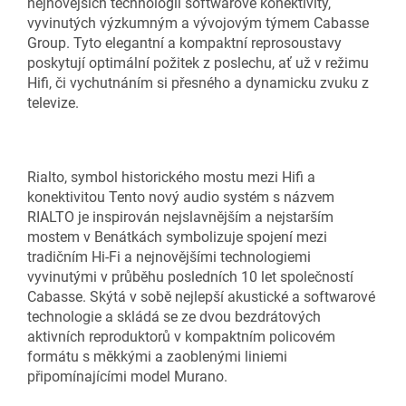
nejnovějších technologií softwarové konektivity,
vyvinutých výzkumným a vývojovým týmem Cabasse
Group. Tyto elegantní a kompaktní reprosoustavy
poskytují optimální požitek z poslechu, ať už v režimu
Hifi, či vychutnáním si přesného a dynamicku zvuku z
televize.
Rialto, symbol historického mostu mezi Hifi a
konektivitou Tento nový audio systém s názvem
RIALTO je inspirován nejslavnějším a nejstarším
mostem v Benátkách symbolizuje spojení mezi
tradičním Hi-Fi a nejnovějšími technologiemi
vyvinutými v průběhu posledních 10 let společností
Cabasse. Skýtá v sobě nejlepší akustické a softwarové
technologie a skládá se ze dvou bezdrátových
aktivních reproduktorů v kompaktním policovém
formátu s měkkými a zaoblenými liniemi
připomínajícími model Murano.