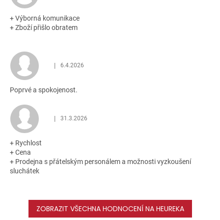
hvězdiček.
+ Výborná komunikace
+ Zboží přišlo obratem
|
6.4.2026
Hodnocení obchodu je 5 z 5 hvězdiček.
Poprvé a spokojenost.
|
31.3.2026
Hodnocení obchodu je 5 z 5 hvězdiček.
+ Rychlost
+ Cena
+ Prodejna s přátelským personálem a možnosti vyzkoušení
sluchátek
ZOBRAZIT VŠECHNA HODNOCENÍ NA HEUREKA