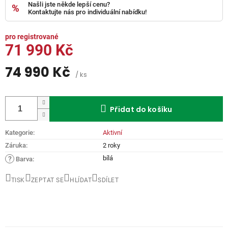
Našli jste někde lepší cenu?
Kontaktujte nás pro individuální nabídku!
71 990 Kč
74 990 Kč
/ ks
Měrná
cena:
Přidat do košíku
Kategorie
:
Aktivní
Záruka
:
2 roky
bílá
?
Barva
:
TISK
ZEPTAT SE
HLÍDAT
SDÍLET