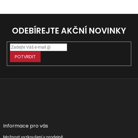
ODEBÍREJTE AKČNÍ NOVINKY
POTVRDIT
Z
á
p
Facebook
a
t
í
Informace pro vás
Možnost vyzkoušení v prodejně