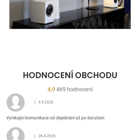
HODNOCENÍ OBCHODU
Průměrné
4,9
469 hodnocení
hodnocení
|
4.5.2026
obchodu
Hodnocení obchodu je 5 z 5 hvězdiček.
je
Vynikající komunikace od objednání až po doručení.
4,9
z
5
|
26.4.2026
Hodnocení obchodu je 5 z 5 hvězdiček.