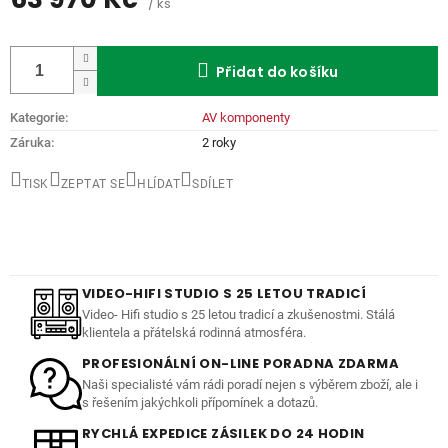
/ ks
Měrná
cena:
Přidat do košíku
Kategorie
:
AV komponenty
Záruka
:
2 roky
TISK
ZEPTAT SE
HLÍDAT
SDÍLET
VIDEO-HIFI STUDIO S 25 LETOU TRADICÍ
Video- Hifi studio s 25 letou tradicí a zkušenostmi. Stálá
klientela a přátelská rodinná atmosféra.
PROFESIONÁLNÍ ON-LINE PORADNA ZDARMA
Naši specialisté vám rádi poradí nejen s výběrem zboží, ale i
s řešením jakýchkoli přípomínek a dotazů.
RYCHLÁ EXPEDICE ZÁSILEK DO 24 HODIN