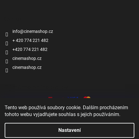
Kontakt
info
@
cinemashop.cz
+ 420 774 221 482
+420 774 221 482
cinemashop.cz
cinemashop.cz
Přijímáme online platby
Tento web používá soubory cookie. Dalším procházením
tohoto webu vyjadřujete souhlas s jejich používáním.
Nastavení
Vytvořil Shoptet