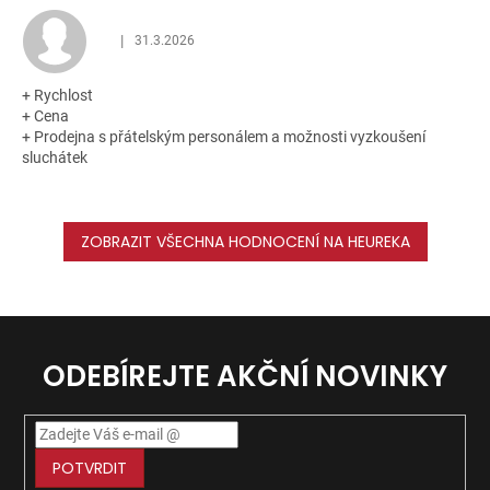
|
31.3.2026
Hodnocení obchodu je 5 z 5 hvězdiček.
+ Rychlost
+ Cena
+ Prodejna s přátelským personálem a možnosti vyzkoušení
sluchátek
ZOBRAZIT VŠECHNA HODNOCENÍ NA HEUREKA
ODEBÍREJTE AKČNÍ NOVINKY
POTVRDIT