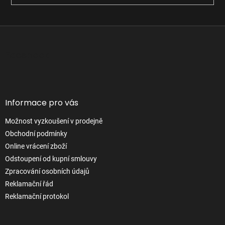
Z
á
p
Facebook
a
t
í
Informace pro vás
Možnost vyzkoušení v prodejně
Obchodní podmínky
Online vrácení zboží
Odstoupení od kupní smlouvy
Zpracování osobních údajů
Reklamační řád
Reklamační protokol