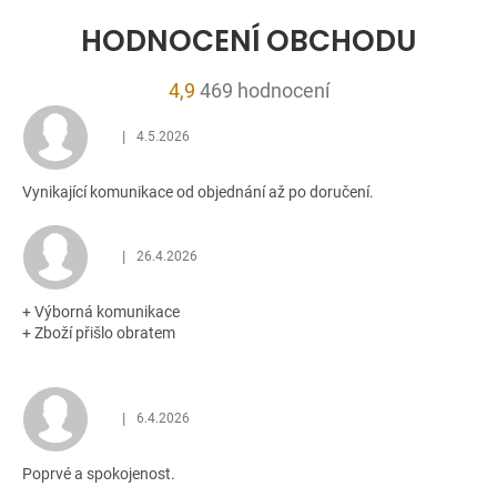
HODNOCENÍ OBCHODU
Průměrné
4,9
469 hodnocení
hodnocení
|
4.5.2026
obchodu
Hodnocení obchodu je 5 z 5 hvězdiček.
je
Vynikající komunikace od objednání až po doručení.
4,9
z
5
|
26.4.2026
Hodnocení obchodu je 5 z 5 hvězdiček.
hvězdiček.
+ Výborná komunikace
+ Zboží přišlo obratem
|
6.4.2026
Hodnocení obchodu je 5 z 5 hvězdiček.
Poprvé a spokojenost.