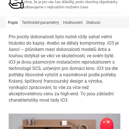
Víme, že je pro vás čas důležitý, proto všechny objednávky
odbavujeme v nejkratším možném čase.
Popis
Technické parametry
Hodnocení
Diskuze
Pro pocity dokonalosti bylo nutné vždy sahat velmi
hluboko do kapsy. Anebo se dělaly kompromisy. iO3 je
šancí – průnikem mezi dokonalostí modelů Artis a
touhou dotýkat se věcí ve skutečnosti, ve svém bytě.
iO3 je dvou pásmovým instalačním reproduktorem s
technologií SCS, určeným pro domácí kino. iO3 lze dle
potřeby libovolně vytočit a nasměrovat podle potřeby.
Krásný, špičkový francouzský design a výroba,
vynikající zpracování, to vše za více než
akceptovatelnou cenu za high-end. To jsou základní
charakteristiky nové řady iO3.