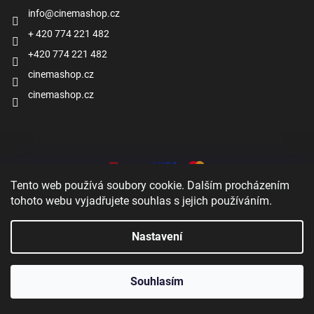
info
@
cinemashop.cz
+ 420 774 221 482
+420 774 221 482
cinemashop.cz
cinemashop.cz
Přijímáme online platby
Tento web používá soubory cookie. Dalším procházením
tohoto webu vyjadřujete souhlas s jejich používáním.
Nastavení
Vytvořil Shoptet
Souhlasím
Copyright 2026
Cinema shop
. Všechna práva vyhrazena.