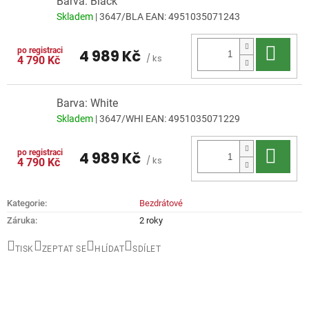
Barva: Black
Skladem
| 3647/BLA
EAN:
4951035071243
Do 
4 989 Kč
/ ks
4 790 Kč
Barva: White
Skladem
| 3647/WHI
EAN:
4951035071229
Do 
4 989 Kč
/ ks
4 790 Kč
Kategorie
:
Bezdrátové
Záruka
:
2 roky
TISK
ZEPTAT SE
HLÍDAT
SDÍLET