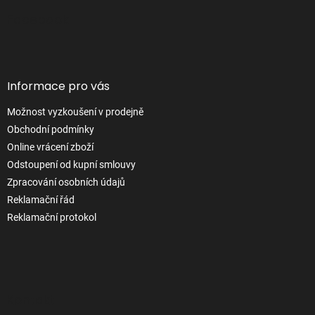
á
p
Facebook
a
t
í
Informace pro vás
Možnost vyzkoušení v prodejně
Obchodní podmínky
Online vrácení zboží
Odstoupení od kupní smlouvy
Zpracování osobních údajů
Reklamační řád
Reklamační protokol
Kontakt