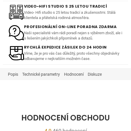
VIDEO-HIFI STUDIO S 25 LETOU TRADICÍ
Video- Hifi studio s 25 letou tradicí a zkušenostmi. Stálá
klientela a přátelská rodinná atmosféra.
PROFESIONÁLNÍ ON-LINE PORADNA ZDARMA
Naši specialisté vám rádi poradí nejen s výběrem zboží, ale i
s řešením jakýchkoli přípomínek a dotazů.
RYCHLÁ EXPEDICE ZÁSILEK DO 24 HODIN
Víme, že je pro vás čas důležitý, proto všechny objednávky
odbavujeme v nejkratším možném čase.
Popis
Technické parametry
Hodnocení
Diskuze
HODNOCENÍ OBCHODU
Průměrné
4,9
469 hodnocení