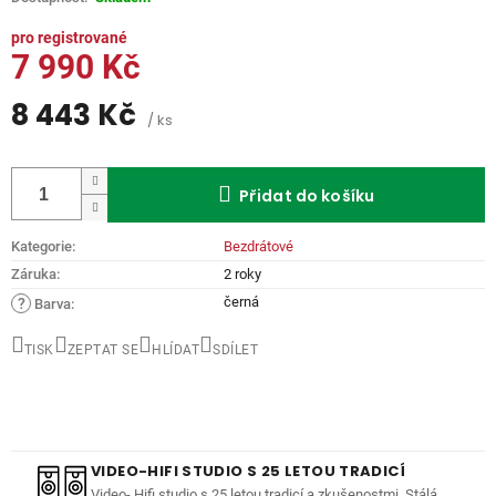
7 990 Kč
8 443 Kč
/ ks
Měrná
cena:
Přidat do košíku
Kategorie
:
Bezdrátové
Záruka
:
2 roky
černá
?
Barva
:
TISK
ZEPTAT SE
HLÍDAT
SDÍLET
VIDEO-HIFI STUDIO S 25 LETOU TRADICÍ
Video- Hifi studio s 25 letou tradicí a zkušenostmi. Stálá