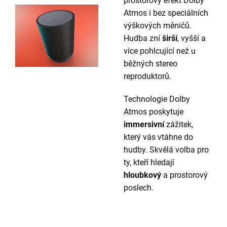
prostorový efekt Dolby
Atmos i bez speciálních
výškových měničů.
Hudba zní
širší
, vyšší a
více pohlcující než u
běžných stereo
reproduktorů.
Technologie Dolby
Atmos poskytuje
immersivní
zážitek,
který vás vtáhne do
hudby. Skvělá volba pro
ty, kteří hledají
hloubkový
a prostorový
poslech.