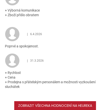
hvězdiček.
+ Výborná komunikace
+ Zboží přišlo obratem
|
6.4.2026
Hodnocení obchodu je 5 z 5 hvězdiček.
Poprvé a spokojenost.
|
31.3.2026
Hodnocení obchodu je 5 z 5 hvězdiček.
+ Rychlost
+ Cena
+ Prodejna s přátelským personálem a možnosti vyzkoušení
sluchátek
ZOBRAZIT VŠECHNA HODNOCENÍ NA HEUREKA