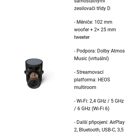
samostatnými
zesilovači třídy D
- Měniče: 102 mm
woofer + 2× 25 mm
tweeter
- Podpora: Dolby Atmos
Music (virtuální)
- Streamovací
platforma: HEOS
multiroom
- Wi-Fi: 2,4 GHz / 5 GHz
/ 6 GHz (Wi-Fi 6)
- Další připojení: AirPlay
2, Bluetooth, USB-C, 3,5