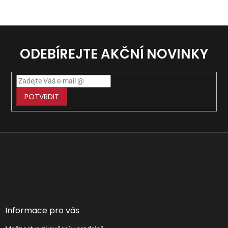
ODEBÍREJTE AKČNÍ NOVINKY
POTVRDIT
Z
á
p
Facebook
a
t
í
Informace pro vás