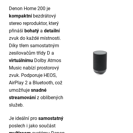
Denon Home 200 je
kompaktní
bezdrátový
stereo reproduktor, který
přináší
bohatý
a
detailní
zvuk do každé místnosti.
Díky třem samostatným
zesilovačům třídy D a
virtuálnímu
Dolby Atmos
Music nabízí prostorový
zvuk. Podporuje HEOS,
AirPlay 2 a Bluetooth, což
umožňuje
snadné
streamování
z oblíbených
služeb.
Je ideální pro
samostatný
poslech i jako součást