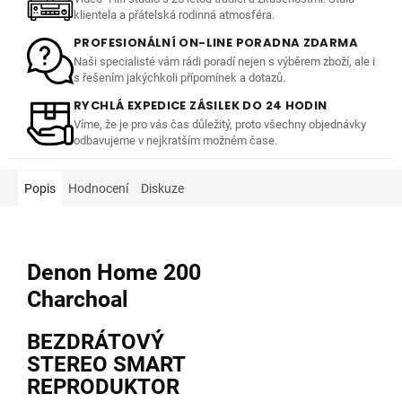
klientela a přátelská rodinná atmosféra.
PROFESIONÁLNÍ ON-LINE PORADNA ZDARMA
Naši specialisté vám rádi poradí nejen s výběrem zboží, ale i
s řešením jakýchkoli přípomínek a dotazů.
RYCHLÁ EXPEDICE ZÁSILEK DO 24 HODIN
Víme, že je pro vás čas důležitý, proto všechny objednávky
odbavujeme v nejkratším možném čase.
Popis
Hodnocení
Diskuze
Denon Home 200
Charchoal
BEZDRÁTOVÝ
STEREO SMART
REPRODUKTOR