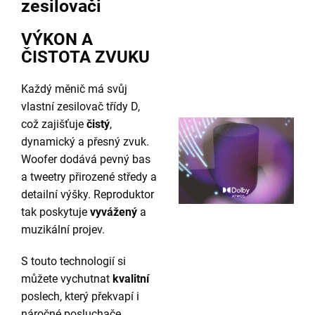
zesilovači
VÝKON A
ČISTOTA ZVUKU
Každý měnič má svůj
vlastní zesilovač třídy D,
což zajišťuje
čistý
,
dynamický a přesný zvuk.
Woofer dodává pevný bas
a tweetry přirozené středy a
detailní výšky. Reproduktor
tak poskytuje
vyvážený
a
muzikální projev.
S touto technologií si
můžete vychutnat
kvalitní
poslech, který překvapí i
náročné posluchače.