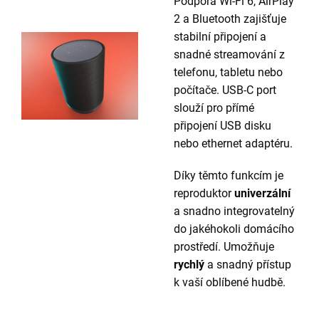
Podpora Wi-Fi 6, AirPlay
2 a Bluetooth zajišťuje
stabilní připojení a
snadné streamování z
telefonu, tabletu nebo
počítače. USB-C port
slouží pro přímé
připojení USB disku
nebo ethernet adaptéru.
Díky těmto funkcím je
reproduktor
univerzální
a snadno integrovatelný
do jakéhokoli domácího
prostředí. Umožňuje
rychlý
a snadný přístup
k vaší oblíbené hudbě.