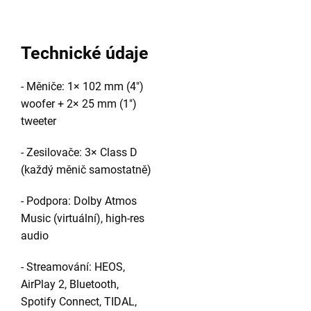
Technické údaje
- Měniče: 1× 102 mm (4")
woofer + 2× 25 mm (1")
tweeter
- Zesilovače: 3× Class D
(každý měnič samostatně)
- Podpora: Dolby Atmos
Music (virtuální), high-res
audio
- Streamování: HEOS,
AirPlay 2, Bluetooth,
Spotify Connect, TIDAL,