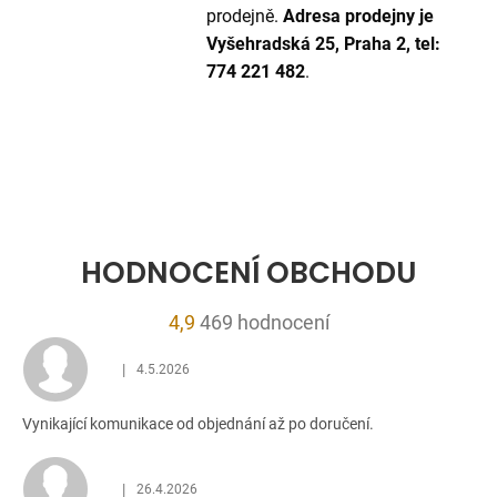
prodejně.
Adresa prodejny je
Vyšehradská 25, Praha 2, tel:
774 221 482
.
HODNOCENÍ OBCHODU
Průměrné
4,9
469 hodnocení
hodnocení
|
4.5.2026
obchodu
Hodnocení obchodu je 5 z 5 hvězdiček.
je
Vynikající komunikace od objednání až po doručení.
4,9
z
5
|
26.4.2026
Hodnocení obchodu je 5 z 5 hvězdiček.