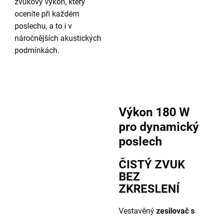
zvukový výkon, který
oceníte při každém
poslechu, a to i v
náročnějších akustických
podmínkách.
Výkon 180 W
pro dynamický
poslech
ČISTÝ ZVUK
BEZ
ZKRESLENÍ
Vestavěný
zesilovač s