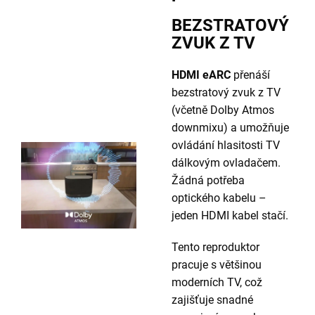
BEZSTRATOVÝ
ZVUK Z TV
HDMI eARC
přenáší
bezstratový zvuk z TV
(včetně Dolby Atmos
downmixu) a umožňuje
ovládání hlasitosti TV
dálkovým ovladačem.
Žádná potřeba
optického kabelu –
jeden HDMI kabel stačí.
Tento reproduktor
pracuje s většinou
moderních TV, což
zajišťuje snadné