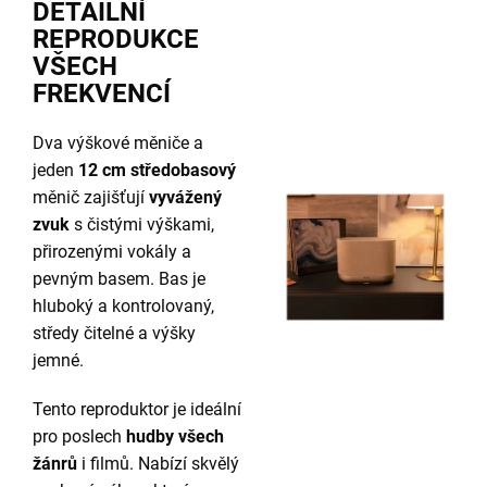
DETAILNÍ
REPRODUKCE
VŠECH
FREKVENCÍ
Dva výškové měniče a
jeden
12 cm středobasový
měnič zajišťují
vyvážený
zvuk
s čistými výškami,
přirozenými vokály a
pevným basem. Bas je
hluboký a kontrolovaný,
středy čitelné a výšky
jemné.
Tento reproduktor je ideální
pro poslech
hudby všech
žánrů
i filmů. Nabízí skvělý