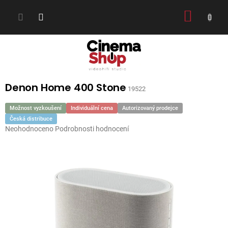
Přejít
NÁKUP
na
obsah
KOŠÍK
Denon Home 400 Stone
19522
Možnost vyzkoušení
Individuální cena
Autorizovaný prodejce
Česká distribuce
Průměrné
Neohodnoceno
Podrobnosti hodnocení
hodnocení
produktu
je
0,0
z
5
hvězdiček.