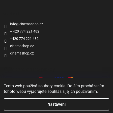
Kontakt
info
@
cinemashop.cz
+ 420 774 221 482
+420 774 221 482
cinemashop.cz
cinemashop.cz
Přijímáme online platby
Tento web používá soubory cookie. Dalším procházením
tohoto webu vyjadřujete souhlas s jejich používáním.
Nastavení
Vytvořil Shoptet