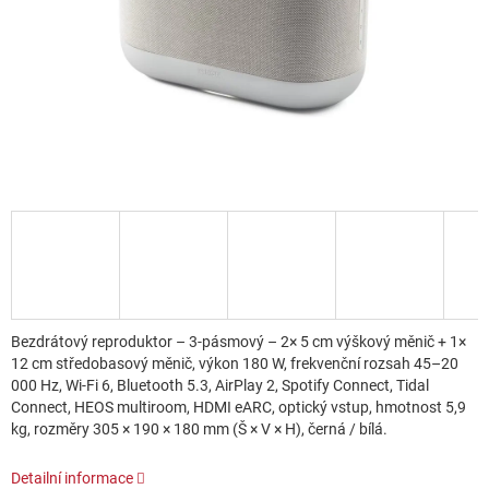
Bezdrátový reproduktor – 3-pásmový – 2× 5 cm výškový měnič + 1×
12 cm středobasový měnič, výkon 180 W, frekvenční rozsah 45–20
000 Hz, Wi-Fi 6, Bluetooth 5.3, AirPlay 2, Spotify Connect, Tidal
Connect, HEOS multiroom, HDMI eARC, optický vstup, hmotnost 5,9
kg, rozměry 305 × 190 × 180 mm (Š × V × H), černá / bílá.
Detailní informace