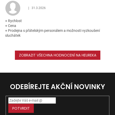
|
31.3.2026
Hodnocení obchodu je 5 z 5 hvězdiček.
+ Rychlost
+ Cena
+ Prodejna s přátelským personálem a možnosti vyzkoušení
sluchátek
ZOBRAZIT VŠECHNA HODNOCENÍ NA HEUREKA
ODEBÍREJTE AKČNÍ NOVINKY
POTVRDIT