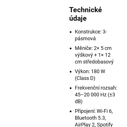
Technické
údaje
Konstrukce: 3-
pásmová
Měniče: 2× 5 cm
výškový + 1× 12
cm středobasový
Výkon: 180 W
(Class D)
Frekvenční rozsah:
45–20 000 Hz (±3
dB)
Připojení: Wi-Fi 6,
Bluetooth 5.3,
AirPlay 2, Spotify