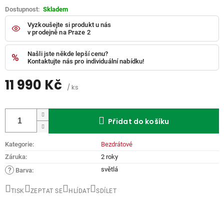
Skladem
Vyzkoušejte si produkt u nás
v prodejně na Praze 2
Našli jste někde lepší cenu?
Kontaktujte nás pro individuální nabídku!
11 990 Kč
/ ks
Měrná
cena:
Přidat do košíku
Kategorie
:
Bezdrátové
Záruka
:
2 roky
světlá
?
Barva
:
TISK
ZEPTAT SE
HLÍDAT
SDÍLET