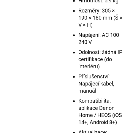
Hmotnost: 5,9 kg
Rozměry: 305 ×
190 × 180 mm (Š ×
V × H)
Napájení: AC 100–
240 V
Odolnost: žádná IP
certifikace (do
interiéru)
Příslušenství:
Napájecí kabel,
manuál
Kompatibilita:
aplikace Denon
Home / HEOS (iOS
14+, Android 8+)
Aktualizace: