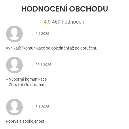
HODNOCENÍ OBCHODU
Průměrné
4,9
469 hodnocení
hodnocení
|
4.5.2026
obchodu
Hodnocení obchodu je 5 z 5 hvězdiček.
je
Vynikající komunikace od objednání až po doručení.
4,9
z
5
|
26.4.2026
Hodnocení obchodu je 5 z 5 hvězdiček.
hvězdiček.
+ Výborná komunikace
+ Zboží přišlo obratem
|
6.4.2026
Hodnocení obchodu je 5 z 5 hvězdiček.
Poprvé a spokojenost.