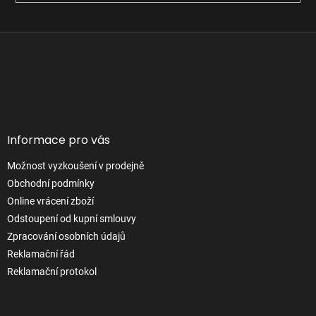
Z
á
p
Facebook
a
t
í
Informace pro vás
Možnost vyzkoušení v prodejně
Obchodní podmínky
Online vrácení zboží
Odstoupení od kupní smlouvy
Zpracování osobních údajů
Reklamační řád
Reklamační protokol