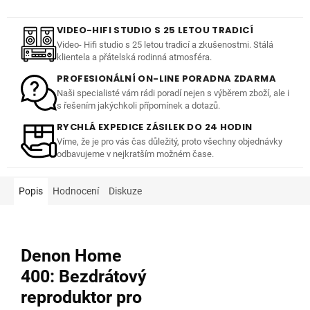
VIDEO-HIFI STUDIO S 25 LETOU TRADICÍ
Video- Hifi studio s 25 letou tradicí a zkušenostmi. Stálá
klientela a přátelská rodinná atmosféra.
PROFESIONÁLNÍ ON-LINE PORADNA ZDARMA
Naši specialisté vám rádi poradí nejen s výběrem zboží, ale i
s řešením jakýchkoli přípomínek a dotazů.
RYCHLÁ EXPEDICE ZÁSILEK DO 24 HODIN
Víme, že je pro vás čas důležitý, proto všechny objednávky
odbavujeme v nejkratším možném čase.
Popis
Hodnocení
Diskuze
Denon Home
400: Bezdrátový
reproduktor pro