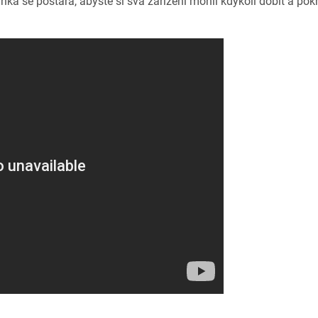
a se postará, abyste si svá zařízení mohli kdykoli dobít a pok