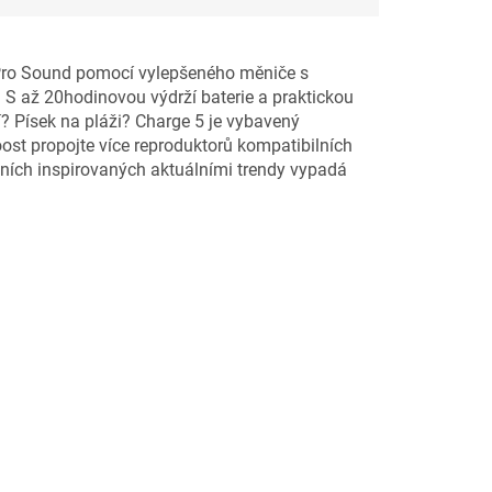
l Pro Sound pomocí vylepšeného měniče s
S až 20hodinovou výdrží baterie a praktickou
í? Písek na pláži? Charge 5 je vybavený
oost propojte více reproduktorů kompatibilních
deních inspirovaných aktuálními trendy vypadá