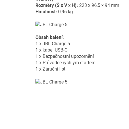
Rozměry (Š x V x H):
223 x 96,5 x 94 mm
Hmotnost:
0,96 kg
Obsah balení:
1 x JBL Charge 5
1 x kabel USB-C
1 x Bezpečnostní upozornění
1 x Průvodce rychlým startem
1 x Záruční list