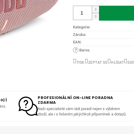
Měrná
cena:
Kategorie
:
Záruka
:
EAN
:
?
Barva
:
TISK
ZEPTAT SE
HLÍDAT
SDÍ
PROFESIONÁLNÍ ON-LINE PORADNA
ICÍ
ZDARMA
tmi.
Naši specialisté vám rádi poradí nejen s výběrem
zboží, ale i s řešením jakýchkoli přípomínek a dotazů.