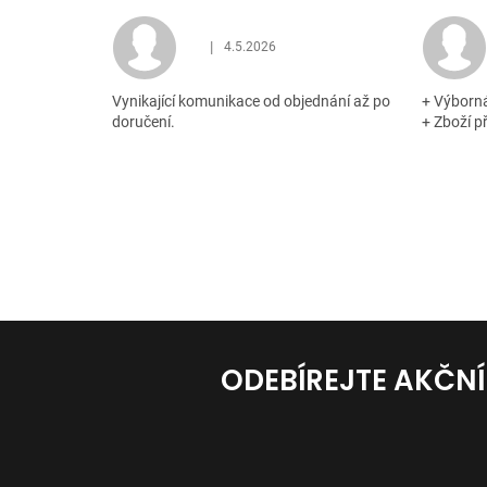
|
4.5.2026
Hodnocení obchodu je 5 z 5 hvězdiček.
Vynikající komunikace od objednání až po
+ Výborn
doručení.
+ Zboží p
ODEBÍREJTE AKČN