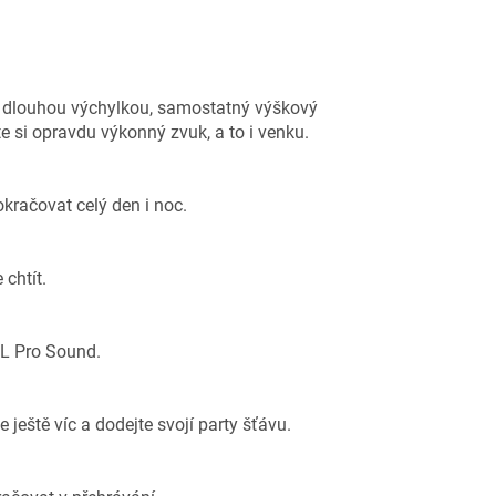
s dlouhou výchylkou, samostatný výškový
te si opravdu výkonný zvuk, a to i venku.
kračovat celý den i noc.
chtít.
BL Pro Sound.
 ještě víc a dodejte svojí party šťávu.