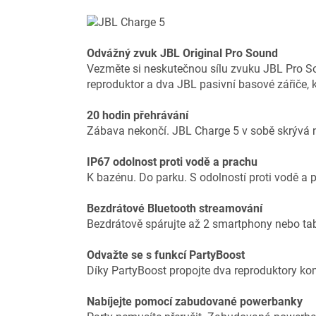
Odvážný zvuk JBL Original Pro Sound
Vezměte si neskutečnou sílu zvuku JBL Pro S
reproduktor a dva JBL pasivní basové zářiče, k
20 hodin přehrávání
Zábava nekončí. JBL Charge 5 v sobě skrývá ne
IP67 odolnost proti vodě a prachu
K bazénu. Do parku. S odolností proti vodě a p
Bezdrátové Bluetooth streamování
Bezdrátově spárujte až 2 smartphony nebo tab
Odvažte se s funkcí PartyBoost
Díky PartyBoost propojte dva reproduktory kompa
Nabíjejte pomocí zabudované powerbanky