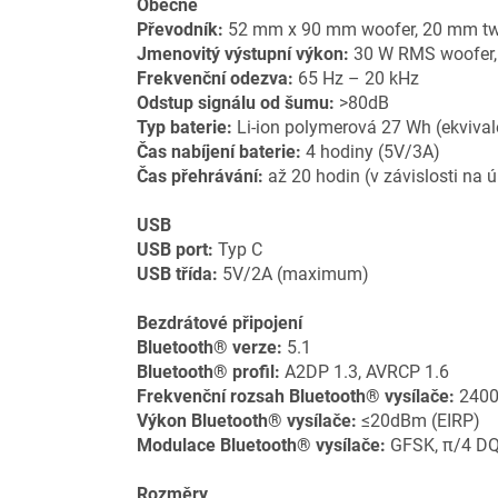
Obecné
Převodník:
52 mm x 90 mm woofer, 20 mm tw
Jmenovitý výstupní výkon:
30 W RMS woofer,
Frekvenční odezva:
65 Hz – 20 kHz
Odstup signálu od šumu:
>80dB
Typ baterie:
Li-ion polymerová 27 Wh (ekviva
Čas nabíjení baterie:
4 hodiny (5V/3A)
Čas přehrávání:
až 20 hodin (v závislosti na 
USB
USB port:
Typ C
USB třída:
5V/2A (maximum)
Bezdrátové připojení
Bluetooth® verze:
5.1
Bluetooth® profil:
A2DP 1.3, AVRCP 1.6
Frekvenční rozsah Bluetooth® vysílače:
2400
Výkon Bluetooth® vysílače:
≤20dBm (EIRP)
Modulace Bluetooth® vysílače:
GFSK, π/4 D
Rozměry