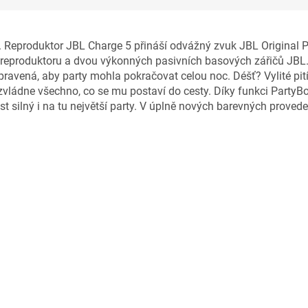
así. Reproduktor JBL Charge 5 přináší odvážný zvuk JBL Origina
eproduktoru a dvou výkonných pasivních basových zářičů JBL. 
ravená, aby party mohla pokračovat celou noc. Déšť? Vylité pit
e zvládne všechno, co se mu postaví do cesty. Díky funkci PartyB
ost silný i na tu největší party. V úplně nových barevných prove