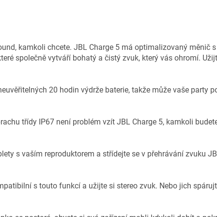
ound, kamkoli chcete. JBL Charge 5 má optimalizovaný měnič 
teré společně vytváří bohatý a čistý zvuk, který vás ohromí. Užij
uvěřitelných 20 hodin výdrže baterie, takže může vaše party po
rachu třídy IP67 není problém vzít JBL Charge 5, kamkoli budete 
lety s vaším reproduktorem a střídejte se v přehrávání zvuku J
tibilní s touto funkcí a užijte si stereo zvuk. Nebo jich spárujte