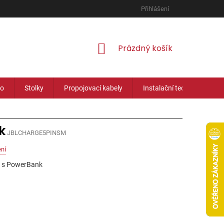
Přihlášení
NÁKUPNÍ
Prázdný košík
KOŠÍK
eo
Stolky
Propojovací kabely
Instalační technika
k
JBLCHARGE5PINSM
ní
r s PowerBank