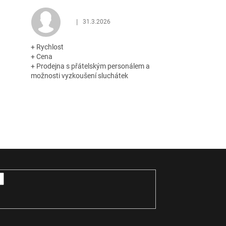
|
31.3.2026
 z 5 hvězdiček.
Hodnocení obchodu je 5 z 5 hvězdiček.
+ Rychlost
+ Cena
+ Prodejna s přátelským personálem a
možnosti vyzkoušení sluchátek