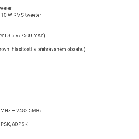
eeter
 10 W RMS tweeter
lent 3.6 V/7500 mAh)
úrovni hlasitosti a přehrávaném obsahu)
MHz – 2483.5MHz
QPSK, 8DPSK