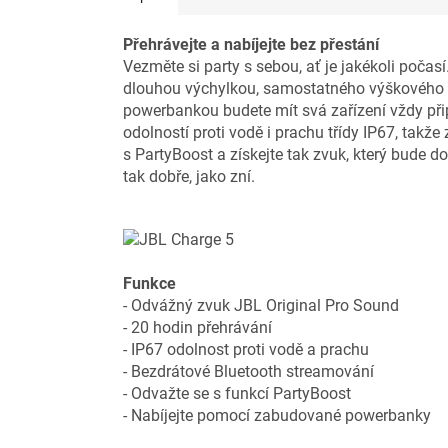
Přehrávejte a nabíjejte bez přestání
Vezměte si party s sebou, ať je jakékoli poč
dlouhou výchylkou, samostatného výškového r
powerbankou budete mít svá zařízení vždy přip
odolností proti vodě i prachu třídy IP67, takž
s PartyBoost a získejte tak zvuk, který bude d
tak dobře, jako zní.
Funkce
- Odvážný zvuk JBL Original Pro Sound
- 20 hodin přehrávání
- IP67 odolnost proti vodě a prachu
- Bezdrátové Bluetooth streamování
- Odvažte se s funkcí PartyBoost
- Nabíjejte pomocí zabudované powerbanky