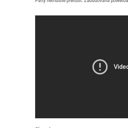
Party nemusíte přerušit. Zabudovaná powerbank