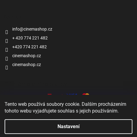
Kontakt
info
@
cinemashop.cz
+ 420 774 221 482
+420 774 221 482
cinemashop.cz
cinemashop.cz
Přijímáme online platby
Tento web používá soubory cookie. Dalším procházením
tohoto webu vyjadřujete souhlas s jejich používáním.
Nastavení
Vytvořil Shoptet