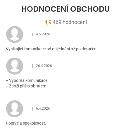
HODNOCENÍ OBCHODU
Průměrné
4,9
469 hodnocení
hodnocení
|
4.5.2026
obchodu
Hodnocení obchodu je 5 z 5 hvězdiček.
je
Vynikající komunikace od objednání až po doručení.
4,9
z
5
|
26.4.2026
Hodnocení obchodu je 5 z 5 hvězdiček.
hvězdiček.
+ Výborná komunikace
+ Zboží přišlo obratem
|
6.4.2026
Hodnocení obchodu je 5 z 5 hvězdiček.
Poprvé a spokojenost.