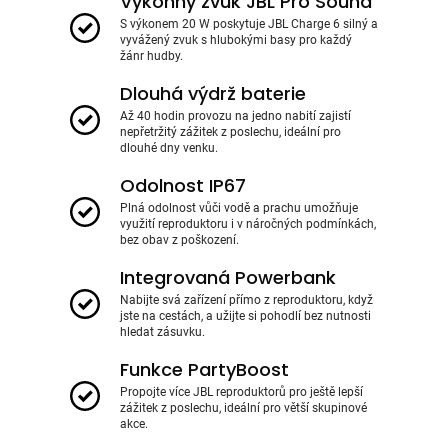
Výkonný zvuk JBL Pro Sound
S výkonem 20 W poskytuje JBL Charge 6 silný a
vyvážený zvuk s hlubokými basy pro každý
žánr hudby.
Dlouhá výdrž baterie
Až 40 hodin provozu na jedno nabití zajistí
nepřetržitý zážitek z poslechu, ideální pro
dlouhé dny venku.
Odolnost IP67
Plná odolnost vůči vodě a prachu umožňuje
využití reproduktoru i v náročných podmínkách,
bez obav z poškození.
Integrovaná Powerbank
Nabijte svá zařízení přímo z reproduktoru, když
jste na cestách, a užijte si pohodlí bez nutnosti
hledat zásuvku.
Funkce PartyBoost
Propojte více JBL reproduktorů pro ještě lepší
zážitek z poslechu, ideální pro větší skupinové
akce.