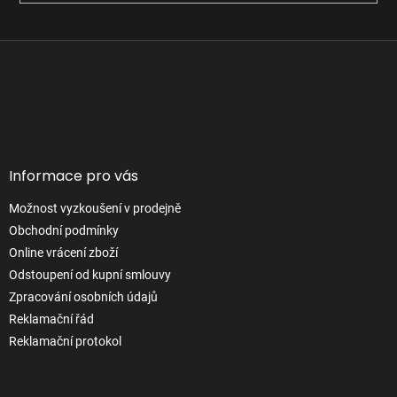
Z
á
p
Facebook
a
t
í
Informace pro vás
Možnost vyzkoušení v prodejně
Obchodní podmínky
Online vrácení zboží
Odstoupení od kupní smlouvy
Zpracování osobních údajů
Reklamační řád
Reklamační protokol