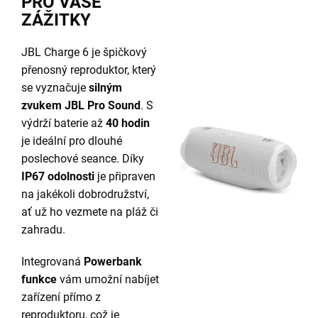
PRO VAŠE
ZÁŽITKY
JBL Charge 6 je špičkový
přenosný reproduktor, který
se vyznačuje
silným
zvukem JBL Pro Sound
. S
výdrží baterie až
40 hodin
je ideální pro dlouhé
poslechové seance. Díky
IP67 odolnosti
je připraven
na jakékoli dobrodružství,
ať už ho vezmete na pláž či
zahradu.
Integrovaná
Powerbank
funkce
vám umožní nabíjet
zařízení přímo z
reproduktoru, což je