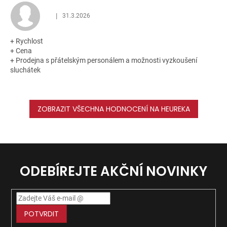
|
31.3.2026
Hodnocení obchodu je 5 z 5 hvězdiček.
+ Rychlost
+ Cena
+ Prodejna s přátelským personálem a možnosti vyzkoušení
sluchátek
ZOBRAZIT VŠECHNA HODNOCENÍ NA HEUREKA
ODEBÍREJTE AKČNÍ NOVINKY
POTVRDIT