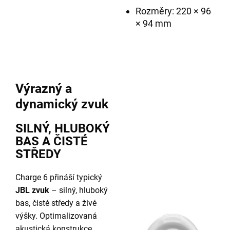
Rozměry: 220 × 96
× 94 mm
Výrazný a
dynamický zvuk
SILNÝ, HLUBOKÝ
BAS A ČISTÉ
STŘEDY
Charge 6 přináší typický
JBL zvuk
– silný, hluboký
bas, čisté středy a živé
výšky. Optimalizovaná
akustická konstrukce