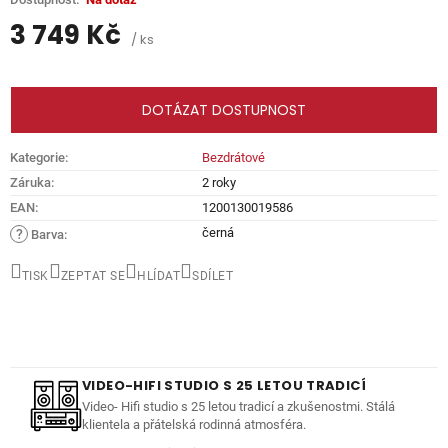
3 749 Kč
/ ks
Měrná
cena:
DOTÁZAT DOSTUPNOST
Kategorie
:
Bezdrátové
Záruka
:
2 roky
EAN
:
1200130019586
černá
?
Barva
:
TISK
ZEPTAT SE
HLÍDAT
SDÍLET
VIDEO-HIFI STUDIO S 25 LETOU TRADICÍ
Video- Hifi studio s 25 letou tradicí a zkušenostmi. Stálá
klientela a přátelská rodinná atmosféra.