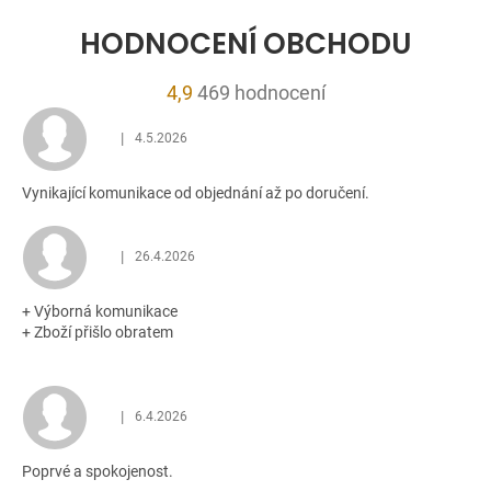
HODNOCENÍ OBCHODU
Průměrné
4,9
469 hodnocení
hodnocení
|
4.5.2026
obchodu
Hodnocení obchodu je 5 z 5 hvězdiček.
je
Vynikající komunikace od objednání až po doručení.
4,9
z
5
|
26.4.2026
Hodnocení obchodu je 5 z 5 hvězdiček.
hvězdiček.
+ Výborná komunikace
+ Zboží přišlo obratem
|
6.4.2026
Hodnocení obchodu je 5 z 5 hvězdiček.
Poprvé a spokojenost.