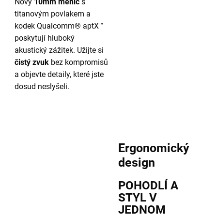
Nový
10mm měnič
s
titanovým povlakem a
kodek Qualcomm® aptX™
poskytují hluboký
akustický zážitek. Užijte si
čistý zvuk
bez kompromisů
a objevte detaily, které jste
dosud neslyšeli.
Ergonomický
design
POHODLÍ A
STYL V
JEDNOM