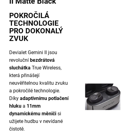
II Matte Black
POKROČILÁ
TECHNOLOGIE
PRO DOKONALÝ
ZVUK
Devialet Gemini II jsou
revoluční
bezdrátová
sluchátka
True Wireless,
která přinášejí
neuvěřitelnou kvalitu zvuku
a pokročilé technologie.
Díky
adaptivnímu potlačení
hluku
a
11mm
dynamickému měniči
si
užijete hudbu v nevídané
čistotě.