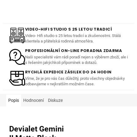
VIDEO-HIFI STUDIO S 25 LETOU TRADICÍ
Video- Hifi studio s 25 letou tradicí a zkušenostmi. Stálá
klientela a přátelská rodinná atmosféra.
PROFESIONÁLNÍ ON-LINE PORADNA ZDARMA
Naši specialisté vám rádi poradí nejen s výběrem zboží, ale i
s řešením jakýchkoli přípomínek a dotazů.
RYCHLÁ EXPEDICE ZÁSILEK DO 24 HODIN
Víme, že je pro vás čas důležitý, proto všechny objednávky
odbavujeme v nejkratším možném čase.
Popis
Hodnocení
Diskuze
Devialet Gemini