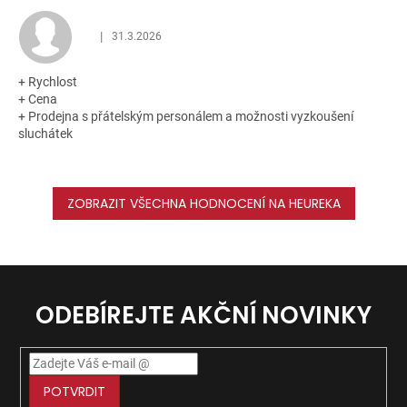
|
31.3.2026
Hodnocení obchodu je 5 z 5 hvězdiček.
+ Rychlost
+ Cena
+ Prodejna s přátelským personálem a možnosti vyzkoušení
sluchátek
ZOBRAZIT VŠECHNA HODNOCENÍ NA HEUREKA
ODEBÍREJTE AKČNÍ NOVINKY
POTVRDIT