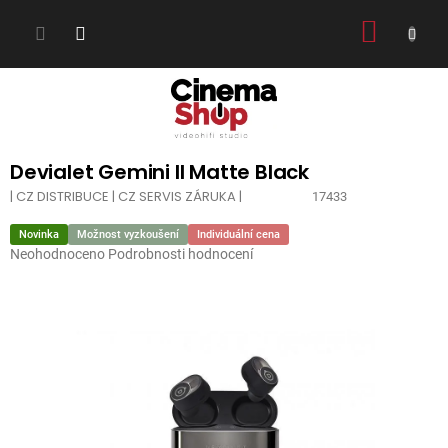
Přejít
NÁKUP
na
obsah
KOŠÍK
Devialet Gemini II Matte Black
| CZ DISTRIBUCE | CZ SERVIS ZÁRUKA |
17433
Novinka
Možnost vyzkoušení
Individuální cena
Průměrné
Neohodnoceno
Podrobnosti hodnocení
hodnocení
produktu
je
0,0
z
5
hvězdiček.