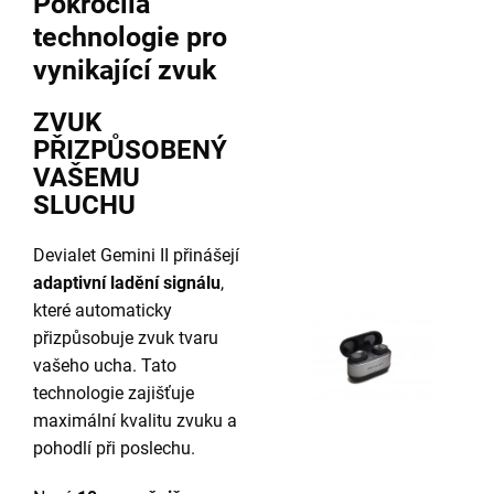
Pokročilá
technologie pro
vynikající zvuk
ZVUK
PŘIZPŮSOBENÝ
VAŠEMU
SLUCHU
Devialet Gemini II přinášejí
adaptivní ladění signálu
,
které automaticky
přizpůsobuje zvuk tvaru
vašeho ucha. Tato
technologie zajišťuje
maximální kvalitu zvuku a
pohodlí při poslechu.