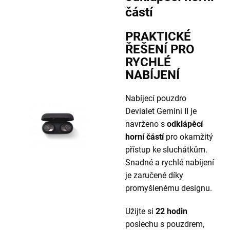
částí
PRAKTICKÉ
ŘEŠENÍ PRO
RYCHLÉ
NABÍJENÍ
Nabíjecí pouzdro
Devialet Gemini II je
navrženo s
odklápěcí
horní částí
pro okamžitý
přístup ke sluchátkům.
Snadné a rychlé nabíjení
je zaručené díky
promyšlenému designu.
Užijte si
22 hodin
poslechu s pouzdrem,