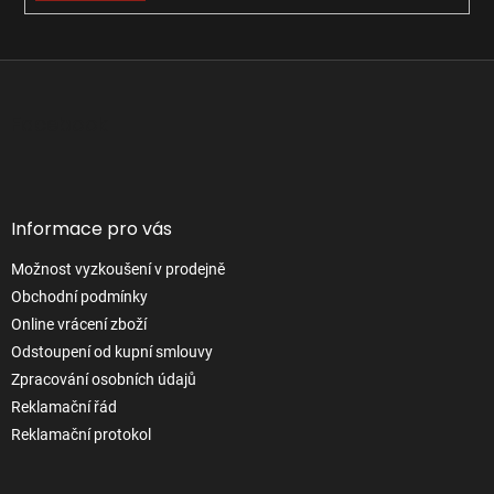
Z
á
p
Facebook
a
t
í
Informace pro vás
Možnost vyzkoušení v prodejně
Obchodní podmínky
Online vrácení zboží
Odstoupení od kupní smlouvy
Zpracování osobních údajů
Reklamační řád
Reklamační protokol