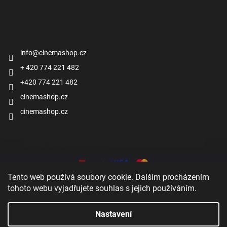
Kontakt
info
@
cinemashop.cz
+ 420 774 221 482
+420 774 221 482
cinemashop.cz
cinemashop.cz
Přijímáme online platby
Tento web používá soubory cookie. Dalším procházením
tohoto webu vyjadřujete souhlas s jejich používáním.
Nastavení
Vytvořil Shoptet