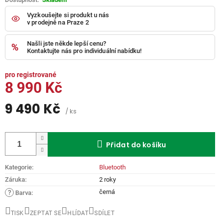
Vyzkoušejte si produkt u nás
v prodejně na Praze 2
Našli jste někde lepší cenu?
Kontaktujte nás pro individuální nabídku!
8 990 Kč
9 490 Kč
/ ks
Měrná
cena:
Přidat do košíku
Kategorie
:
Bluetooth
Záruka
:
2 roky
černá
?
Barva
:
TISK
ZEPTAT SE
HLÍDAT
SDÍLET