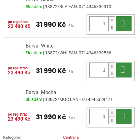
Skladem
| 13872/BLA
EAN:
0714346339310
Do 
31 990 Kč
/ ks
23 490 Kč
Barva: White
Skladem
| 13872/WHI
EAN:
0714346339556
Do 
31 990 Kč
/ ks
23 490 Kč
Barva: Mocha
Skladem
| 13872/MOC
EAN:
0714346339471
Do 
31 990 Kč
/ ks
23 490 Kč
Kategorie
:
Centrální