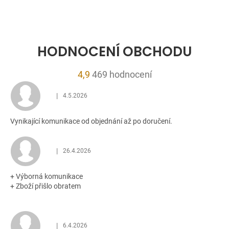
HODNOCENÍ OBCHODU
Průměrné
4,9
469 hodnocení
hodnocení
|
4.5.2026
obchodu
Hodnocení obchodu je 5 z 5 hvězdiček.
je
Vynikající komunikace od objednání až po doručení.
4,9
z
5
|
26.4.2026
Hodnocení obchodu je 5 z 5 hvězdiček.
hvězdiček.
+ Výborná komunikace
+ Zboží přišlo obratem
|
6.4.2026
Hodnocení obchodu je 5 z 5 hvězdiček.