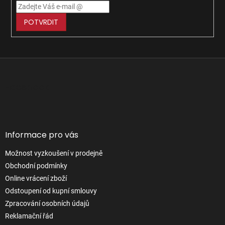
POTVRDIT
Z
á
p
Facebook
a
t
í
Informace pro vás
Možnost vyzkoušení v prodejně
Obchodní podmínky
Online vrácení zboží
Odstoupení od kupní smlouvy
Zpracování osobních údajů
Reklamační řád