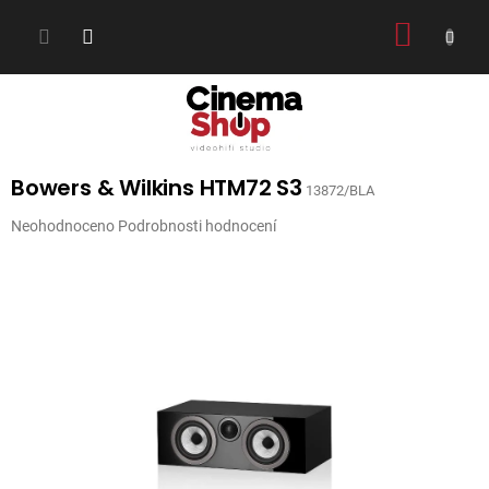
Přejít
NÁKUP
na
obsah
KOŠÍK
Bowers & Wilkins HTM72 S3
13872/BLA
Průměrné
Neohodnoceno
Podrobnosti hodnocení
hodnocení
produktu
je
0,0
z
5
hvězdiček.