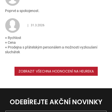
Poprvé a spokojenost.
|
31.3.2026
Hodnocení obchodu je 5 z 5 hvězdiček.
+ Rychlost
+ Cena
+ Prodejna s přátelským personálem a možnosti vyzkoušení
sluchátek
ZOBRAZIT VŠECHNA HODNOCENÍ NA HEUREKA
ODEBÍREJTE AKČNÍ NOVINKY