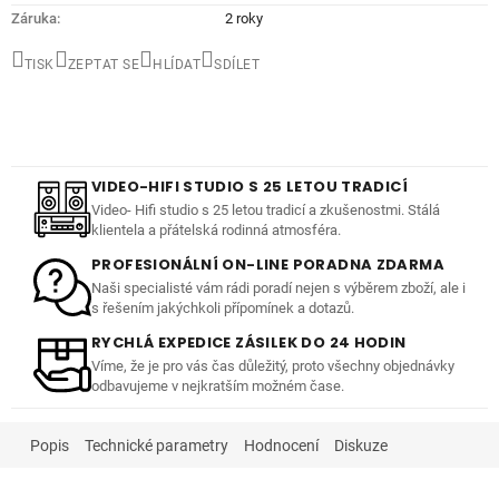
Záruka
:
2 roky
TISK
ZEPTAT SE
HLÍDAT
SDÍLET
VIDEO-HIFI STUDIO S 25 LETOU TRADICÍ
Video- Hifi studio s 25 letou tradicí a zkušenostmi. Stálá
klientela a přátelská rodinná atmosféra.
PROFESIONÁLNÍ ON-LINE PORADNA ZDARMA
Naši specialisté vám rádi poradí nejen s výběrem zboží, ale i
s řešením jakýchkoli přípomínek a dotazů.
RYCHLÁ EXPEDICE ZÁSILEK DO 24 HODIN
Víme, že je pro vás čas důležitý, proto všechny objednávky
odbavujeme v nejkratším možném čase.
Popis
Technické parametry
Hodnocení
Diskuze