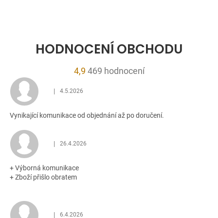
HODNOCENÍ OBCHODU
Průměrné
4,9
469 hodnocení
hodnocení
|
4.5.2026
obchodu
Hodnocení obchodu je 5 z 5 hvězdiček.
je
Vynikající komunikace od objednání až po doručení.
4,9
z
5
|
26.4.2026
Hodnocení obchodu je 5 z 5 hvězdiček.
hvězdiček.
+ Výborná komunikace
+ Zboží přišlo obratem
|
6.4.2026
Hodnocení obchodu je 5 z 5 hvězdiček.