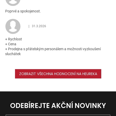
Poprvé a spokojenost.
|
31.3.2026
Hodnocení obchodu je 5 z 5 hvězdiček.
+ Rychlost
+ Cena
+ Prodejna s přátelským personálem a možnosti vyzkoušení
sluchátek
ZOBRAZIT VŠECHNA HODNOCENÍ NA HEUREKA
ODEBÍREJTE AKČNÍ NOVINKY