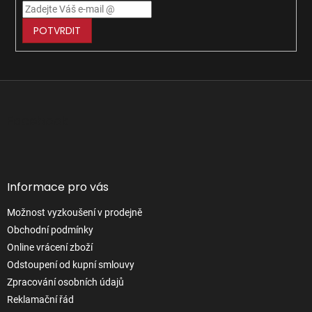
POTVRDIT
Z
á
p
Facebook
a
t
í
Informace pro vás
Možnost vyzkoušení v prodejně
Obchodní podmínky
Online vrácení zboží
Odstoupení od kupní smlouvy
Zpracování osobních údajů
Reklamační řád