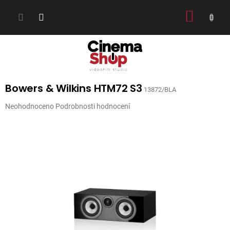
Přejít
NÁKUP
na
obsah
KOŠÍK
Bowers & Wilkins HTM72 S3
13872/BLA
Průměrné
Neohodnoceno
Podrobnosti hodnocení
hodnocení
produktu
je
0,0
z
5
hvězdiček.