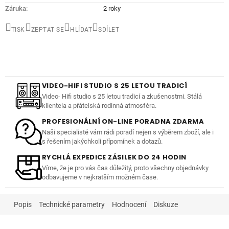
Záruka
:
2 roky
TISK
ZEPTAT SE
HLÍDAT
SDÍLET
VIDEO-HIFI STUDIO S 25 LETOU TRADICÍ
Video- Hifi studio s 25 letou tradicí a zkušenostmi. Stálá
klientela a přátelská rodinná atmosféra.
PROFESIONÁLNÍ ON-LINE PORADNA ZDARMA
Naši specialisté vám rádi poradí nejen s výběrem zboží, ale i
s řešením jakýchkoli přípomínek a dotazů.
RYCHLÁ EXPEDICE ZÁSILEK DO 24 HODIN
Víme, že je pro vás čas důležitý, proto všechny objednávky
odbavujeme v nejkratším možném čase.
Popis
Technické parametry
Hodnocení
Diskuze