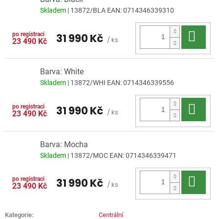
Skladem
| 13872/BLA
EAN:
0714346339310
Do 
31 990 Kč
/ ks
23 490 Kč
Barva: White
Skladem
| 13872/WHI
EAN:
0714346339556
Do 
31 990 Kč
/ ks
23 490 Kč
Barva: Mocha
Skladem
| 13872/MOC
EAN:
0714346339471
Do 
31 990 Kč
/ ks
23 490 Kč
Kategorie
:
Centrální