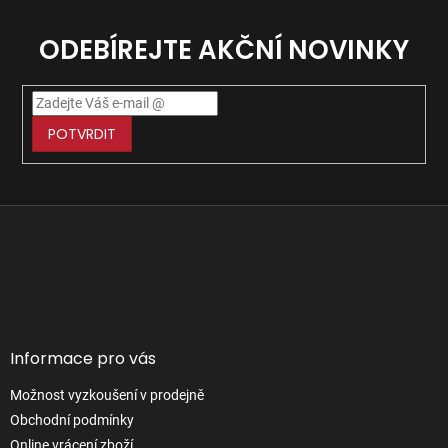
ODEBÍREJTE AKČNÍ NOVINKY
POTVRDIT
Z
á
p
Facebook
a
t
í
Informace pro vás
Možnost vyzkoušení v prodejně
Obchodní podmínky
Online vrácení zboží