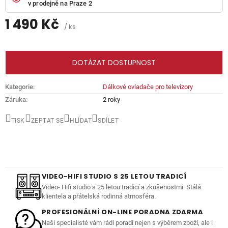
v prodejně na Praze 2
1 490 Kč
/ ks
Měrná
cena:
DOTÁZAT DOSTUPNOST
Kategorie
:
Dálkové ovladače pro televizory
Záruka
:
2 roky
TISK
ZEPTAT SE
HLÍDAT
SDÍLET
VIDEO-HIFI STUDIO S 25 LETOU TRADICÍ
Video- Hifi studio s 25 letou tradicí a zkušenostmi. Stálá
klientela a přátelská rodinná atmosféra.
PROFESIONÁLNÍ ON-LINE PORADNA ZDARMA
Naši specialisté vám rádi poradí nejen s výběrem zboží, ale i