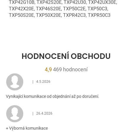
TXP42G10B, TXP42S20E, TXP42U30, TXP42UX30E,
TXP42X20E, TXP46S20E, TXP50C2E, TXP50C3,
TXP50S20E, TXP50X20E, TXPR42C3, TXPR50C3
HODNOCENÍ OBCHODU
Průměrné
4,9
469 hodnocení
hodnocení
|
4.5.2026
obchodu
Hodnocení obchodu je 5 z 5 hvězdiček.
je
Vynikající komunikace od objednání až po doručení.
4,9
z
5
|
26.4.2026
Hodnocení obchodu je 5 z 5 hvězdiček.
hvězdiček.
+ Výborná komunikace