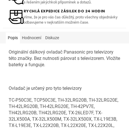
s řešením jakýchkoli přípomínek a dotazů.
RYCHLÁ EXPEDICE ZÁSILEK DO 24 HODIN
Víme, že je pro vás čas důležitý, proto všechny objednávky
odbavujeme v nejkratším možném čase.
Popis
Hodnocení
Diskuze
Originální dálkový ovladač Panasonic pro televizory
této značky. Bez nutnosti párovat s televizorem. Vložíte
baterky a funguje.
Ovladač je určený pro tyto televizory
TC-P50C3E, TCP50C3E, TH-32LRG20B, TH-32LRG20E,
TH-42LRG20B, TH-42LRG20E, TH-42PV7E,
TH42LRG20B, TH42LRG20E, TX-26LED7F, TX-
32LX500A, TX-32LX500M, TX-32LX500X, TX-L19E3B,
TX-L19E3E, TX-L22X20B, TX-L22X20E, TX-L22X20L,