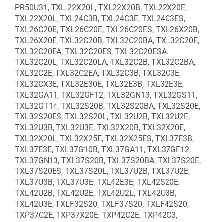
PR50U31, TXL-22X20L, TXL22X20B, TXL22X20E,
TXL22X20L, TXL24C3B, TXL24C3E, TXL24C3ES,
TXL26C20B, TXL26C20E, TXL26C20ES, TXL26X20B,
TXL26X20E, TXL32C20B, TXL32C20BA, TXL32C20E,
TXL32C20EA, TXL32C20ES, TXL32C20ESA,
TXL32C20L, TXL32C20LA, TXL32C2B, TXL32C2BA,
TXL32C2E, TXL32C2EA, TXL32C3B, TXL32C3E,
TXL32CX3E, TXL32E30E, TXL32E3B, TXL32E3E,
TXL32GA11, TXL32GF12, TXL32GN13, TXL32GS11,
TXL32GT14, TXL32S20B, TXL32S20BA, TXL32S20E,
TXL32S20ES, TXL32S20L, TXL32U2B, TXL32U2E,
TXL32U3B, TXL32U3E, TXL32X20B, TXL32X20E,
TXL32X20L, TXL32X25E, TXL32X25ES, TXL37E3B,
TXL37E3E, TXL37G10B, TXL37GA11, TXL37GF12,
TXL37GN13, TXL37S20B, TXL37S20BA, TXL37S20E,
TXL37S20ES, TXL37S20L, TXL37U2B, TXL37U2E,
TXL37U3B, TXL37U3E, TXL42E3E, TXL42S20E,
TXL42U2B, TXL42U2E, TXL42U2L, TXL42U3B,
TXL42U3E, TXLF32S20, TXLF37S20, TXLF42S20,
TXP37C2E, TXP37X20E, TXP42C2E, TXP42C3,