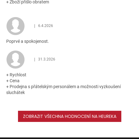
+ Zboží přišlo obratem
|
6.4.2026
Hodnocení obchodu je 5 z 5 hvězdiček.
Poprvé a spokojenost.
|
31.3.2026
Hodnocení obchodu je 5 z 5 hvězdiček.
+ Rychlost
+ Cena
+ Prodejna s přátelským personálem a možnosti vyzkoušení
sluchátek
ZOBRAZIT VŠECHNA HODNOCENÍ NA HEUREKA