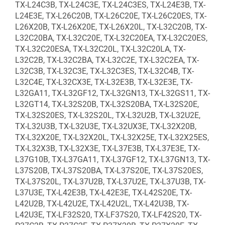
TX-L24C3B, TX-L24C3E, TX-L24C3ES, TX-L24E3B, TX-
L24E3E, TX-L26C20B, TX-L26C20E, TX-L26C20ES, TX-
L26X20B, TX-L26X20E, TX-L26X20L, TX-L32C20B, TX-
L32C20BA, TX-L32C20E, TX-L32C20EA, TX-L32C20ES,
TX-L32C20ESA, TX-L32C20L, TX-L32C20LA, TX-
L32C2B, TX-L32C2BA, TX-L32C2E, TX-L32C2EA, TX-
L32C3B, TX-L32C3E, TX-L32C3ES, TX-L32C4B, TX-
L32C4E, TX-L32CX3E, TX-L32E3B, TX-L32E3E, TX-
L32GA11, TX-L32GF12, TX-L32GN13, TX-L32GS11, TX-
L32GT14, TX-L32S20B, TX-L32S20BA, TX-L32S20E,
TX-L32S20ES, TX-L32S20L, TX-L32U2B, TX-L32U2E,
TX-L32U3B, TX-L32U3E, TX-L32UX3E, TX-L32X20B,
TX-L32X20E, TX-L32X20L, TX-L32X25E, TX-L32X25ES,
TX-L32X3B, TX-L32X3E, TX-L37E3B, TX-L37E3E, TX-
L37G10B, TX-L37GA11, TX-L37GF12, TX-L37GN13, TX-
L37S20B, TX-L37S20BA, TX-L37S20E, TX-L37S20ES,
TX-L37S20L, TX-L37U2B, TX-L37U2E, TX-L37U3B, TX-
L37U3E, TX-L42E3B, TX-L42E3E, TX-L42S20E, TX-
L42U2B, TX-L42U2E, TX-L42U2L, TX-L42U3B, TX-
L42U3E, TX-LF32S20, TX-LF37S20, TX-LF42S20, TX-