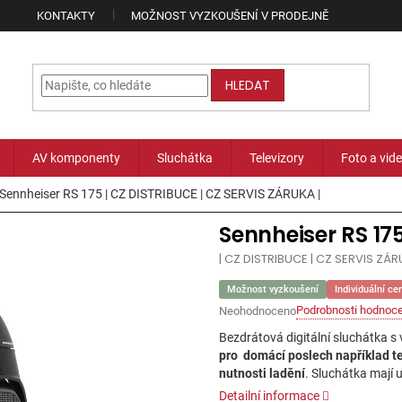
KONTAKTY
MOŽNOST VYZKOUŠENÍ V PRODEJNĚ
HLEDAT
AV komponenty
Sluchátka
Televizory
Foto a vid
Sennheiser RS 175
| CZ DISTRIBUCE | CZ SERVIS ZÁRUKA |
Sennheiser RS 17
| CZ DISTRIBUCE | CZ SERVIS ZÁR
Možnost vyzkoušení
Individuální ce
Podrobnosti hodnoce
Neohodnoceno
Průměrné
hodnocení
Bezdrátová digitální sluchátka s 
produktu
pro domácí poslech například t
je
nutnosti ladění
. Sluchátka mají
0,0
z
Detailní informace