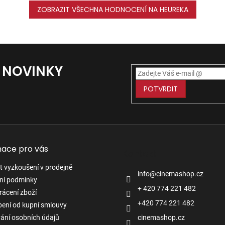
ZOBRAZIT VŠECHNA HODNOCENÍ NA HEUREKA
Í NOVINKY
POTVRDIT
mace pro vás
Kontakt
 vyzkoušení v prodejně
info
@
cinemashop.cz
ní podmínky
+ 420 774 221 482
rácení zboží
+420 774 221 482
ení od kupní smlouvy
ání osobních údajů
cinemashop.cz