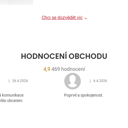
Chci se dozvědět víc
HODNOCENÍ OBCHODU
Průměrné
4,9
469 hodnocení
hodnocení
|
|
26.4.2026
6.4.2026
obchodu
Hodnocení obchodu je 5 z 5 hvězdiček.
Hodnocení obchodu je 5
je
á komunikace
Poprvé a spokojenost.
4,9
řišlo obratem
z
5
hvězdiček.