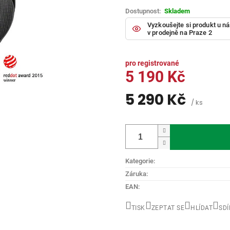
5
Skladem
hvězdiček.
Vyzkoušejte si produkt u n
v prodejně na Praze 2
5 190 Kč
5 290 Kč
/ ks
Měrná
cena:
Kategorie
:
Záruka
:
EAN
:
TISK
ZEPTAT SE
HLÍDAT
SDÍ