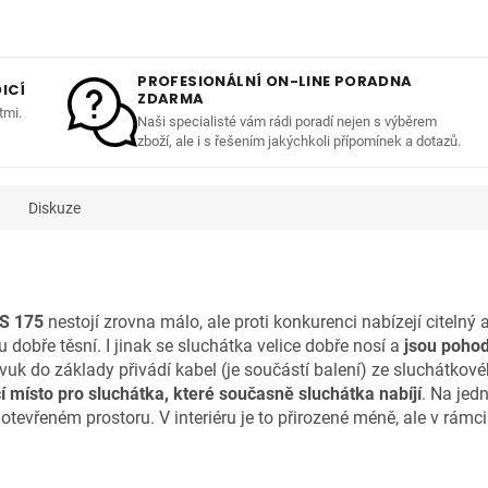
PROFESIONÁLNÍ ON-LINE PORADNA
ICÍ
ZDARMA
tmi.
Naši specialisté vám rádi poradí nejen s výběrem
zboží, ale i s řešením jakýchkoli přípomínek a dotazů.
Diskuze
S 175
nestojí zrovna málo, ale proti konkurenci nabízejí citelný 
dobře těsní. I jinak se sluchátka velice dobře nosí a
jsou pohod
uk do základy přivádí kabel (je součástí balení) ze sluchátkové
 místo pro sluchátka, které současně sluchátka nabíjí
. Na jed
evřeném prostoru. V interiéru je to přirozené méně, ale v rámci 