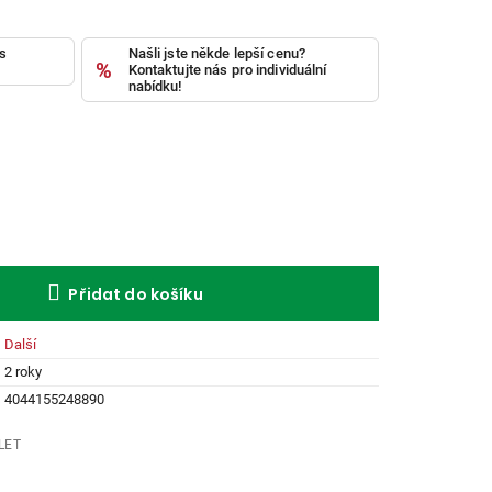
ás
Našli jste někde lepší cenu?
Kontaktujte nás pro individuální
nabídku!
Přidat do košíku
Další
2 roky
4044155248890
LET