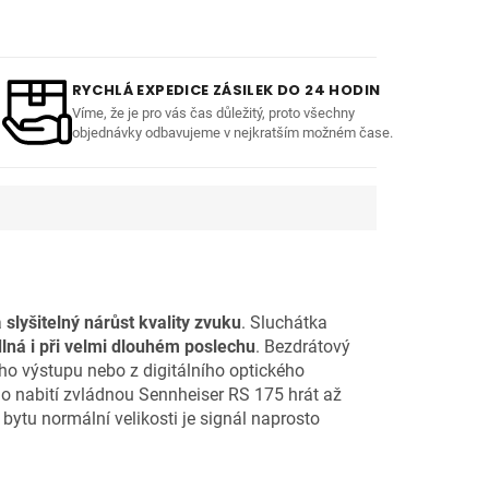
RYCHLÁ EXPEDICE ZÁSILEK DO 24 HODIN
Víme, že je pro vás čas důležitý, proto všechny
objednávky odbavujeme v nejkratším možném čase.
a
slyšitelný nárůst kvality zvuku
. Sluchátka
lná i při velmi dlouhém poslechu
. Bezdrátový
ho výstupu nebo z digitálního optického
no nabití zvládnou Sennheiser RS 175 hrát až
bytu normální velikosti je signál naprosto