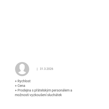
|
31.3.2026
 z 5 hvězdiček.
Hodnocení obchodu je 5 z 5 hvězdiček.
+ Rychlost
+ Cena
+ Prodejna s přátelským personálem a
možnosti vyzkoušení sluchátek