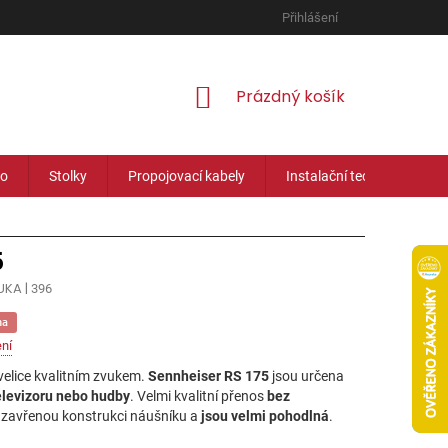
Přihlášení
NÁKUPNÍ
Prázdný košík
KOŠÍK
eo
Stolky
Propojovací kabely
Instalační technika
5
UKA |
396
na
ní
velice kvalitním zvukem.
Sennheiser RS 175
jsou určena
elevizoru nebo hudby
. Velmi kvalitní přenos
bez
 uzavřenou konstrukci náušníku a
jsou velmi pohodlná
.