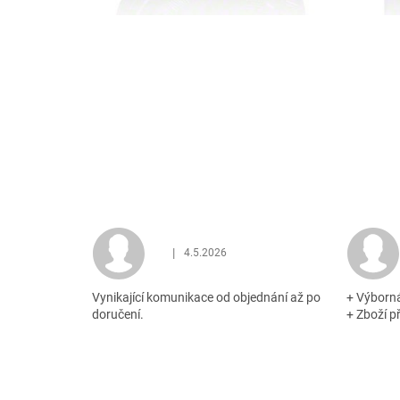
|
4.5.2026
Hodnocení obchodu je 5 z 5 hvězdiček.
Vynikající komunikace od objednání až po
+ Výborn
doručení.
+ Zboží p