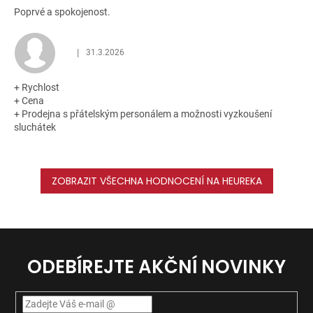
Poprvé a spokojenost.
|
31.3.2026
Hodnocení obchodu je 5 z 5 hvězdiček.
+ Rychlost
+ Cena
+ Prodejna s přátelským personálem a možnosti vyzkoušení
sluchátek
ZOBRAZIT VŠECHNA HODNOCENÍ NA HEUREKA
ODEBÍREJTE AKČNÍ NOVINKY