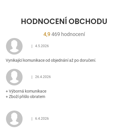
HODNOCENÍ OBCHODU
Průměrné
4,9
469 hodnocení
hodnocení
|
4.5.2026
obchodu
Hodnocení obchodu je 5 z 5 hvězdiček.
je
Vynikající komunikace od objednání až po doručení.
4,9
z
5
|
26.4.2026
Hodnocení obchodu je 5 z 5 hvězdiček.
hvězdiček.
+ Výborná komunikace
+ Zboží přišlo obratem
|
6.4.2026
Hodnocení obchodu je 5 z 5 hvězdiček.