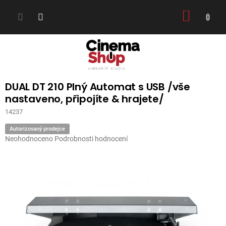
Přejít
NÁKUP
na
obsah
KOŠÍK
DUAL DT 210 Plný Automat s USB /vše
nastaveno, připojíte & hrajete/
14237
Autorizovaný prodejce
Průměrné
Neohodnoceno
Podrobnosti hodnocení
hodnocení
produktu
je
0,0
z
5
hvězdiček.