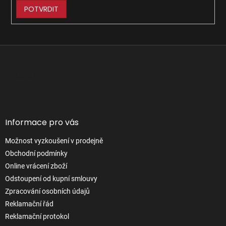
POTVRDIT
Z
á
p
Facebook
a
t
í
Informace pro vás
Možnost vyzkoušení v prodejně
Obchodní podmínky
Online vrácení zboží
Odstoupení od kupní smlouvy
Zpracování osobních údajů
Reklamační řád
Reklamační protokol