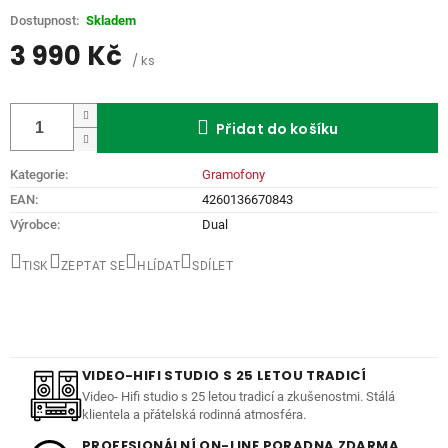
Skladem
3 990 Kč
/ ks
Měrná
cena:
Přidat do košíku
Kategorie
:
Gramofony
EAN
:
4260136670843
Výrobce
:
Dual
TISK
ZEPTAT SE
HLÍDAT
SDÍLET
VIDEO-HIFI STUDIO S 25 LETOU TRADICÍ
Video- Hifi studio s 25 letou tradicí a zkušenostmi. Stálá
klientela a přátelská rodinná atmosféra.
PROFESIONÁLNÍ ON-LINE PORADNA ZDARMA