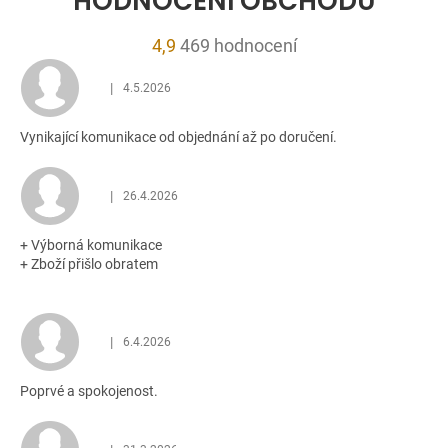
HODNOCENÍ OBCHODU
Průměrné
4,9
469 hodnocení
hodnocení
|
4.5.2026
obchodu
Hodnocení obchodu je 5 z 5 hvězdiček.
je
Vynikající komunikace od objednání až po doručení.
4,9
z
5
|
26.4.2026
Hodnocení obchodu je 5 z 5 hvězdiček.
hvězdiček.
+ Výborná komunikace
+ Zboží přišlo obratem
|
6.4.2026
Hodnocení obchodu je 5 z 5 hvězdiček.
Poprvé a spokojenost.