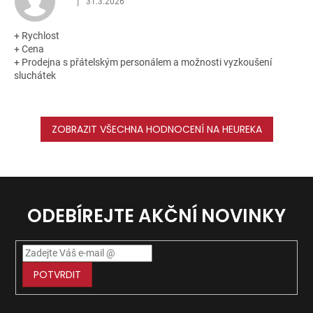
|
31.3.2026
Hodnocení obchodu je 5 z 5 hvězdiček.
+ Rychlost
+ Cena
+ Prodejna s přátelským personálem a možnosti vyzkoušení
sluchátek
ZOBRAZIT VŠECHNA HODNOCENÍ NA HEUREKA
ODEBÍREJTE AKČNÍ NOVINKY
POTVRDIT