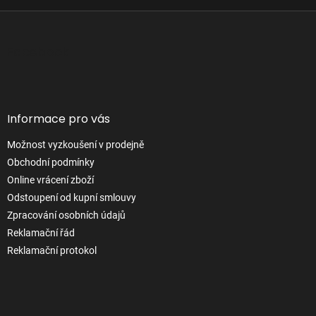
Z
á
p
Facebook
a
t
í
Informace pro vás
Možnost vyzkoušení v prodejně
Obchodní podmínky
Online vrácení zboží
Odstoupení od kupní smlouvy
Zpracování osobních údajů
Reklamační řád
Reklamační protokol