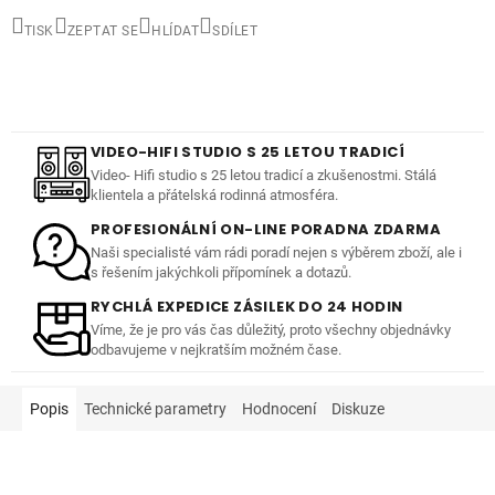
TISK
ZEPTAT SE
HLÍDAT
SDÍLET
VIDEO-HIFI STUDIO S 25 LETOU TRADICÍ
Video- Hifi studio s 25 letou tradicí a zkušenostmi. Stálá
klientela a přátelská rodinná atmosféra.
PROFESIONÁLNÍ ON-LINE PORADNA ZDARMA
Naši specialisté vám rádi poradí nejen s výběrem zboží, ale i
s řešením jakýchkoli přípomínek a dotazů.
RYCHLÁ EXPEDICE ZÁSILEK DO 24 HODIN
Víme, že je pro vás čas důležitý, proto všechny objednávky
odbavujeme v nejkratším možném čase.
Popis
Technické parametry
Hodnocení
Diskuze