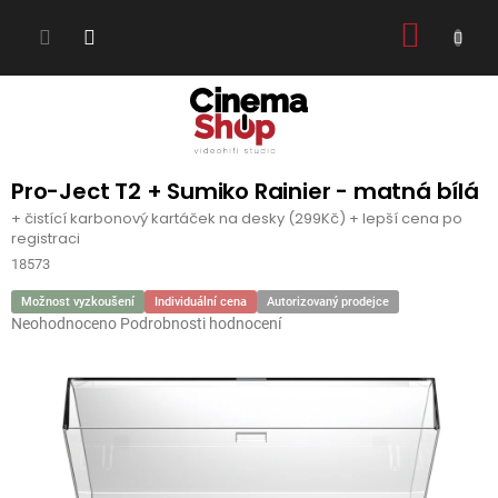
Přejít
NÁKUP
na
obsah
KOŠÍK
Pro-Ject T2 + Sumiko Rainier - matná bílá
+ čistící karbonový kartáček na desky (299Kč) + lepší cena po
registraci
18573
Možnost vyzkoušení
Individuální cena
Autorizovaný prodejce
Průměrné
Neohodnoceno
Podrobnosti hodnocení
hodnocení
produktu
je
0,0
z
5
hvězdiček.