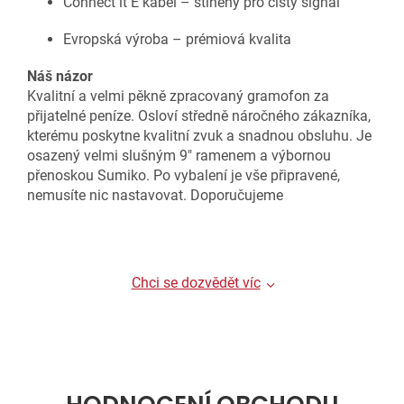
Connect it E kabel – stíněný pro čistý signál
Evropská výroba – prémiová kvalita
Náš názor
Kvalitní a velmi pěkně zpracovaný gramofon za
přijatelné peníze. Osloví středně náročného zákazníka,
kterému poskytne kvalitní zvuk a snadnou obsluhu. Je
osazený velmi slušným 9" ramenem a výbornou
přenoskou Sumiko. Po vybalení je vše připravené,
nemusíte nic nastavovat. Doporučujeme
Chci se dozvědět víc