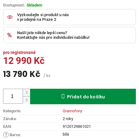
Skladem
Vyzkoušejte si produkt u nás
v prodejně na Praze 2
Našli jste někde lepší cenu?
Kontaktujte nás pro individuální nabídku!
12 990 Kč
13 790 Kč
/ ks
Měrná
cena:
Přidat do košíku
Kategorie
:
Gramofony
Záruka
:
2 roky
EAN
:
9120129861021
bílá
?
Barva
: