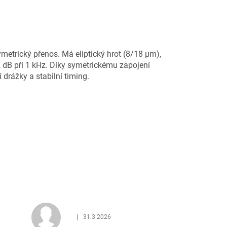
etrický přenos. Má eliptický hrot (8/18 μm),
 dB při 1 kHz. Díky symetrickému zapojení
rážky a stabilní timing.
|
31.3.2026
 z 5 hvězdiček.
Hodnocení obchodu je 5 z 5 hvězdiček.