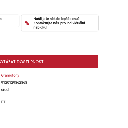
ás
Našli jste někde lepší cenu?
Kontaktujte nás pro individuální
nabídku!
OTÁZAT DOSTUPNOST
Gramofony
9120129862868
ořech
LET