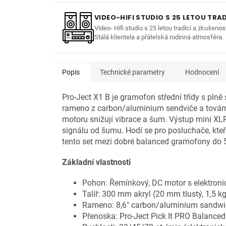
VIDEO-HIFI STUDIO S 25 LETOU TRAD
Video- Hifi studio s 25 letou tradicí a zkušenos
Stálá klientela a přátelská rodinná atmosféra.
Popis
Technické parametry
Hodnocení
Pro-Ject X1 B je gramofon střední třídy s pl
rameno z carbon/aluminium sendviče a továrn
motoru snižují vibrace a šum. Výstup mini XL
signálu od šumu. Hodí se pro posluchače, kteř
tento set mezi dobré balanced gramofony do 5
Základní vlastnosti
Pohon: Řemínkový, DC motor s elektroni
Talíř: 300 mm akryl (20 mm tlustý, 1,5 k
Rameno: 8,6" carbon/aluminium sandwich
Přenoska: Pro-Ject Pick It PRO Balanced