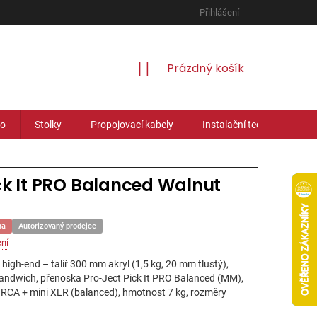
Přihlášení
NÁKUPNÍ
Prázdný košík
KOŠÍK
eo
Stolky
Propojovací kabely
Instalační technika
ck It PRO Balanced Walnut
na
Autorizovaný prodejce
ní
gh-end – talíř 300 mm akryl (1,5 kg, 20 mm tlustý),
andwich, přenoska Pro-Ject Pick It PRO Balanced (MM),
p RCA + mini XLR (balanced), hmotnost 7 kg, rozměry