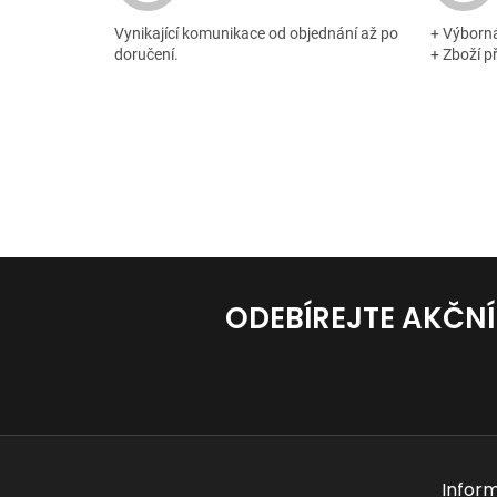
Vynikající komunikace od objednání až po
+ Výborn
doručení.
+ Zboží p
ODEBÍREJTE AKČN
Z
á
Infor
p