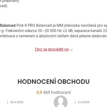
é přepínání)
nced)
 Balanced
Pick It PRO Balanced je MM přenoska navržená pro sym
,0 g. Frekvenční odezva 20–20 000 Hz ±2 dB, separace kanálů 22
mbinace s ramenem a akrylovým talířem dává přesné sledování d
Chci se dozvědět víc
HODNOCENÍ OBCHODU
Průměrné
4,9
469 hodnocení
hodnocení
|
|
26.4.2026
6.4.2026
obchodu
Hodnocení obchodu je 5 z 5 hvězdiček.
Hodnocení obchodu je 5