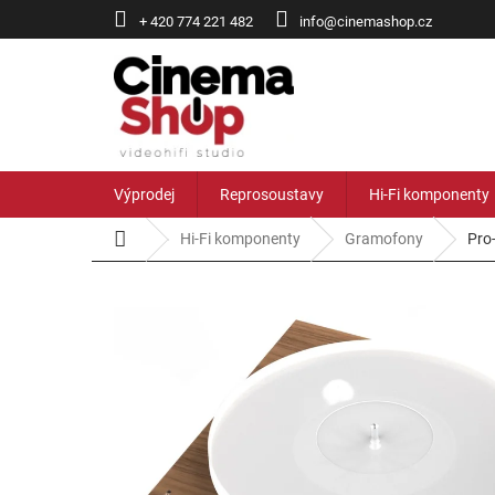
Přejít
+ 420 774 221 482
info@cinemashop.cz
na
obsah
Výprodej
Reprosoustavy
Hi-Fi komponenty
Domů
Hi-Fi komponenty
Gramofony
Pro