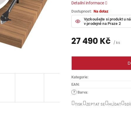
5
Detailní informace
hvězdiček.
Na dotaz
Vyzkoušejte si produkt u n
v prodejně na Praze 2
27 490 Kč
/ ks
Měrná
cena:
D
Kategorie
:
EAN
:
?
Barva
:
TISK
ZEPTAT SE
HLÍDAT
SDÍ