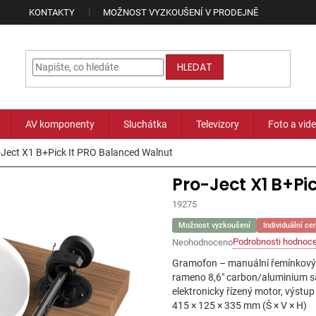
KONTAKTY
MOŽNOST VYZKOUŠENÍ V PRODEJNĚ
HLEDAT
AV komponenty
Sluchátka
Televizory
Foto a vid
-Ject X1 B+Pick It PRO Balanced Walnut
Pro-Ject X1 B+Pi
19275
Možnost vyzkoušení
Individuální ce
Podrobnosti hodnoce
Neohodnoceno
Průměrné
hodnocení
Gramofon – manuální řemínkový hi
produktu
rameno 8,6" carbon/aluminium s
je
elektronicky řízený motor, výstu
0,0
415 × 125 × 335 mm (Š × V × H)
z