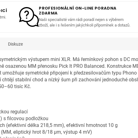
PROFESIONÁLNÍ ON-LINE PORADNA
ICÍ
ZDARMA
tmi.
Naši specialisté vám rádi poradí nejen s výběrem
zboží, ale i s řešením jakýchkoli přípomínek a dotazů.
Diskuze
ně symetrickým výstupem mini XLR. Má řemínkový pohon s DC moto
ě osazenou MM přenosku Pick It PRO Balanced. Konstrukce MDF
R umožňuje symetrické připojení k předzesilovačům typu Phono
í chtějí stabilní chod a nízký šum při zachování jednoduché obs
0–60 tisíc Kč.
ckou regulací
g) s filcovou podložkou
 (efektivní délka 218,5 mm), efektivní hmotnost 10 g
 (MM, eliptický hrot 8/18 μm, výstup 4 mV)