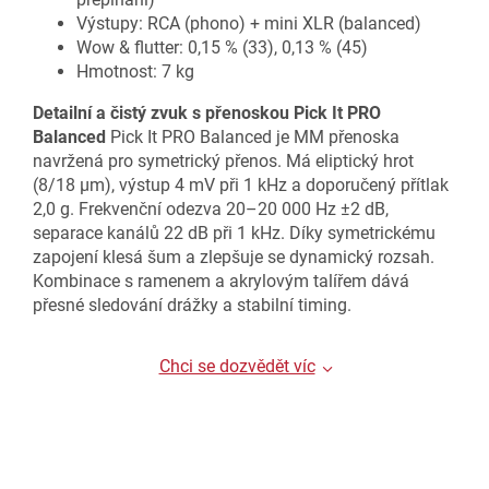
Výstupy: RCA (phono) + mini XLR (balanced)
Wow & flutter: 0,15 % (33), 0,13 % (45)
Hmotnost: 7 kg
Detailní a čistý zvuk s přenoskou Pick It PRO
Balanced
Pick It PRO Balanced je MM přenoska
navržená pro symetrický přenos. Má eliptický hrot
(8/18 μm), výstup 4 mV při 1 kHz a doporučený přítlak
2,0 g. Frekvenční odezva 20–20 000 Hz ±2 dB,
separace kanálů 22 dB při 1 kHz. Díky symetrickému
zapojení klesá šum a zlepšuje se dynamický rozsah.
Kombinace s ramenem a akrylovým talířem dává
přesné sledování drážky a stabilní timing.
Chci se dozvědět víc