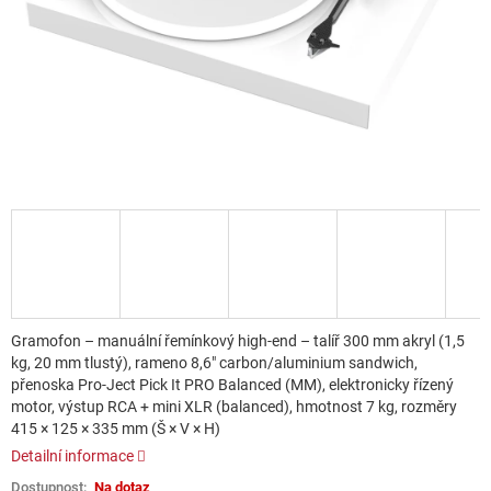
Gramofon – manuální řemínkový high-end – talíř 300 mm akryl (1,5
kg, 20 mm tlustý), rameno 8,6" carbon/aluminium sandwich,
přenoska Pro-Ject Pick It PRO Balanced (MM), elektronicky řízený
motor, výstup RCA + mini XLR (balanced), hmotnost 7 kg, rozměry
415 × 125 × 335 mm (Š × V × H)
Detailní informace
Na dotaz