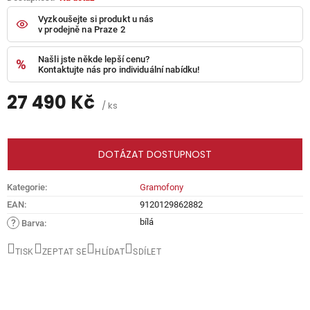
Vyzkoušejte si produkt u nás
v prodejně na Praze 2
Našli jste někde lepší cenu?
Kontaktujte nás pro individuální nabídku!
27 490 Kč
/ ks
Měrná
cena:
DOTÁZAT DOSTUPNOST
Kategorie
:
Gramofony
EAN
:
9120129862882
bílá
?
Barva
:
TISK
ZEPTAT SE
HLÍDAT
SDÍLET