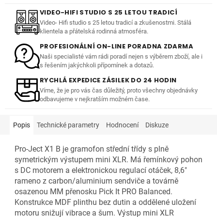
VIDEO-HIFI STUDIO S 25 LETOU TRADICÍ
Video- Hifi studio s 25 letou tradicí a zkušenostmi. Stálá
klientela a přátelská rodinná atmosféra.
PROFESIONÁLNÍ ON-LINE PORADNA ZDARMA
Naši specialisté vám rádi poradí nejen s výběrem zboží, ale i
s řešením jakýchkoli přípomínek a dotazů.
RYCHLÁ EXPEDICE ZÁSILEK DO 24 HODIN
Víme, že je pro vás čas důležitý, proto všechny objednávky
odbavujeme v nejkratším možném čase.
Popis
Technické parametry
Hodnocení
Diskuze
Pro-Ject X1 B je gramofon střední třídy s plně
symetrickým výstupem mini XLR. Má řemínkový pohon
s DC motorem a elektronickou regulací otáček, 8,6"
rameno z carbon/aluminium sendviče a továrně
osazenou MM přenosku Pick It PRO Balanced.
Konstrukce MDF plinthu bez dutin a oddělené uložení
motoru snižují vibrace a šum. Výstup mini XLR