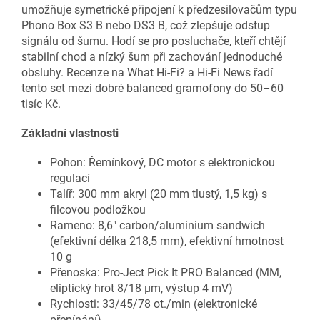
umožňuje symetrické připojení k předzesilovačům typu
Phono Box S3 B nebo DS3 B, což zlepšuje odstup
signálu od šumu. Hodí se pro posluchače, kteří chtějí
stabilní chod a nízký šum při zachování jednoduché
obsluhy. Recenze na What Hi-Fi? a Hi-Fi News řadí
tento set mezi dobré balanced gramofony do 50–60
tisíc Kč.
Základní vlastnosti
Pohon: Řemínkový, DC motor s elektronickou
regulací
Talíř: 300 mm akryl (20 mm tlustý, 1,5 kg) s
filcovou podložkou
Rameno: 8,6" carbon/aluminium sandwich
(efektivní délka 218,5 mm), efektivní hmotnost
10 g
Přenoska: Pro-Ject Pick It PRO Balanced (MM,
eliptický hrot 8/18 μm, výstup 4 mV)
Rychlosti: 33/45/78 ot./min (elektronické
přepínání)