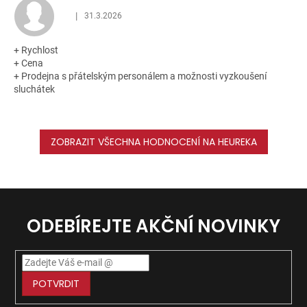
|
31.3.2026
Hodnocení obchodu je 5 z 5 hvězdiček.
+ Rychlost
+ Cena
+ Prodejna s přátelským personálem a možnosti vyzkoušení
sluchátek
ZOBRAZIT VŠECHNA HODNOCENÍ NA HEUREKA
ODEBÍREJTE AKČNÍ NOVINKY
POTVRDIT