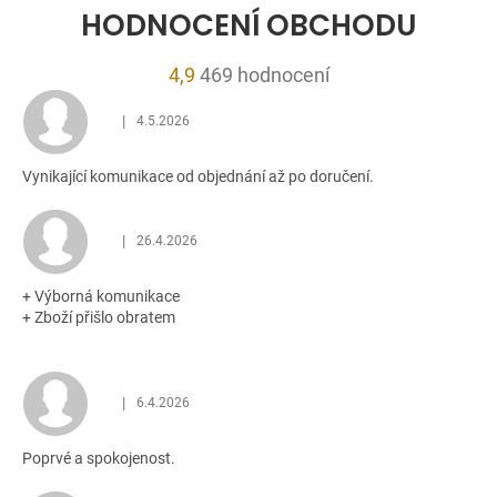
HODNOCENÍ OBCHODU
Průměrné
4,9
469 hodnocení
hodnocení
|
4.5.2026
obchodu
Hodnocení obchodu je 5 z 5 hvězdiček.
je
Vynikající komunikace od objednání až po doručení.
4,9
z
5
|
26.4.2026
Hodnocení obchodu je 5 z 5 hvězdiček.
hvězdiček.
+ Výborná komunikace
+ Zboží přišlo obratem
|
6.4.2026
Hodnocení obchodu je 5 z 5 hvězdiček.
Poprvé a spokojenost.