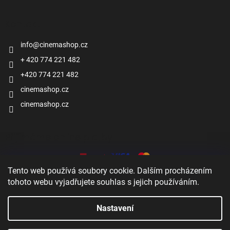
Kontakt
info
@
cinemashop.cz
+ 420 774 221 482
+420 774 221 482
cinemashop.cz
cinemashop.cz
Přijímáme online platby
Tento web používá soubory cookie. Dalším procházením
tohoto webu vyjadřujete souhlas s jejich používáním.
Nastavení
Zobrazit
Vytvořil Shoptet