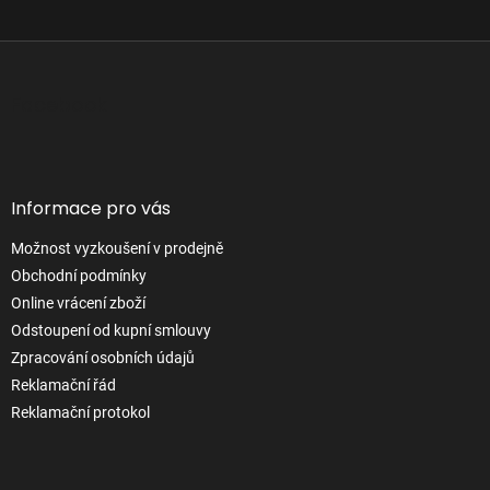
Z
á
p
Facebook
a
t
í
Informace pro vás
Možnost vyzkoušení v prodejně
Obchodní podmínky
Online vrácení zboží
Odstoupení od kupní smlouvy
Zpracování osobních údajů
Reklamační řád
Reklamační protokol