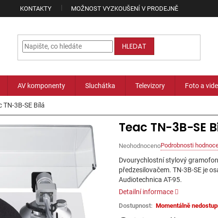
KONTAKTY
MOŽNOST VYZKOUŠENÍ V PRODEJNĚ
HLEDAT
AV komponenty
Sluchátka
Televizory
Foto a vid
c TN-3B-SE Bílá
Teac TN-3B-SE B
Podrobnosti hodnoce
Neohodnoceno
Průměrné
hodnocení
Dvourychlostní stylový gramof
produktu
předzesilovačem. TN-3B-SE je 
je
Audiotechnica AT-95.
0,0
z
Detailní informace
5
Momentálně nedostup
hvězdiček.