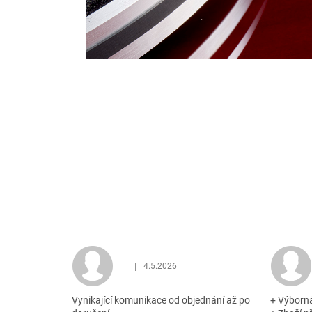
|
4.5.2026
Hodnocení obchodu je 5 z 5 hvězdiček.
Vynikající komunikace od objednání až po
+ Výborn