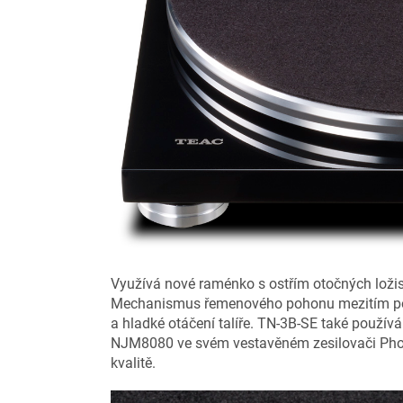
Využívá nové raménko s ostřím otočných ložise
Mechanismus řemenového pohonu mezitím pomá
a hladké otáčení talíře. TN-3B-SE také použí
NJM8080 ve svém vestavěném zesilovači Phono 
kvalitě.