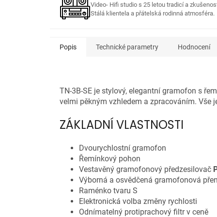
Video- Hifi studio s 25 letou tradicí a zkušenos
Stálá klientela a přátelská rodinná atmosféra.
Popis
Technické parametry
Hodnocení
TN-3B-SE je stylový, elegantní gramofon s 
velmi pěkným vzhledem a zpracováním. Vše je 
ZÁKLADNÍ VLASTNOSTI
Dvourychlostní gramofon
Řemínkový pohon
Vestavěný gramofonový předzesilovač
Výborná a osvědčená gramofonová pře
Raménko tvaru S
Elektronická volba změny rychlosti
Odnímatelný protiprachový filtr v ceně