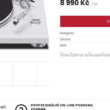
8 990 Kč
/ ks
Měrná
cena:
D
Kategorie
:
Záruka
:
EAN
:
TISK
ZEPTAT SE
HLÍDAT
SDÍ
PROFESIONÁLNÍ ON-LINE PORADNA
ICÍ
ZDARMA