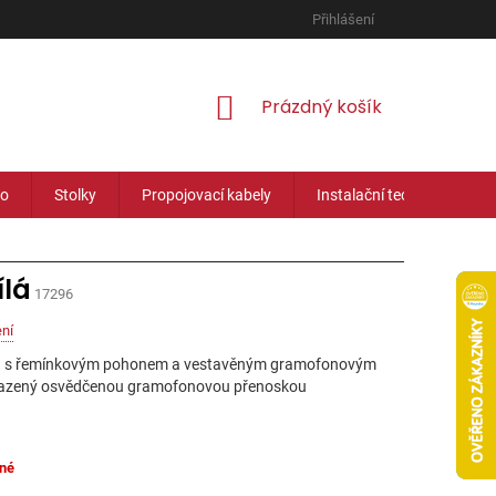
Přihlášení
NÁKUPNÍ
Prázdný košík
KOŠÍK
eo
Stolky
Propojovací kabely
Instalační technika
ílá
17296
ní
on s řemínkovým pohonem a vestavěným gramofonovým
osazený osvědčenou gramofonovou přenoskou
né