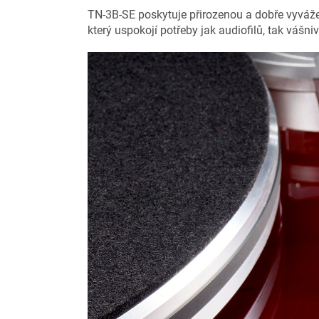
TN-3B-SE poskytuje přirozenou a dobře vyváženo
který uspokojí potřeby jak audiofilů, tak vášni