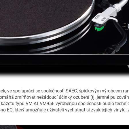
k, ve spolupráci se společností SAEC, špičkovým výrobcem raménk
há zmírňovat nežádoucí účinky ozubení (tj. jemné pulzování) 
vá kazetu typu VM AT-VM95E vyrobenou společností audio-techni
EQ, který umožňuje uživateli vychutnat si zvuk jejich vinylu.