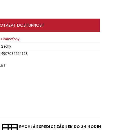
OTÁZAT DOSTUPNOST
Gramofony
2 roky
4907034224128
LET
RYCHLÁ EXPEDICE ZÁSILEK DO 24 HODIN