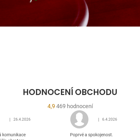
HODNOCENÍ OBCHODU
Průměrné
4,9
469 hodnocení
hodnocení
|
|
26.4.2026
6.4.2026
obchodu
Hodnocení obchodu je 5 z 5 hvězdiček.
Hodnocení obchodu je 5
je
á komunikace
Poprvé a spokojenost.
4,9