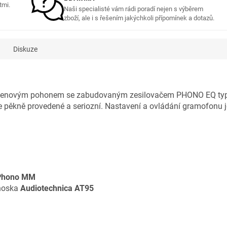
tmi.
Naši specialisté vám rádi poradí nejen s výběrem
zboží, ale i s řešením jakýchkoli přípomínek a dotazů.
Diskuze
řemenovým pohonem se zabudovaným zesilovačem PHONO EQ typu
pěkně provedené a seriozní. Nastavení a ovládání gramofonu je 
Phono MM
noska
Audiotechnica AT95