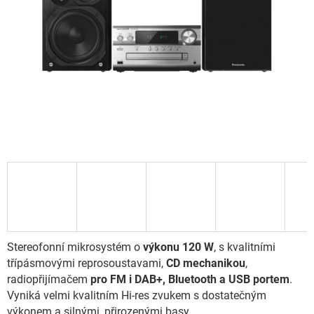
Stereofonní mikrosystém o
výkonu 120 W
, s kvalitními
třípásmovými reprosoustavami,
CD mechanikou
,
radiopřijímačem
pro FM i DAB+, Bluetooth a USB portem
.
Vyniká velmi kvalitním Hi-res zvukem s dostatečným
výkonem a silnými, přirozenými basy.