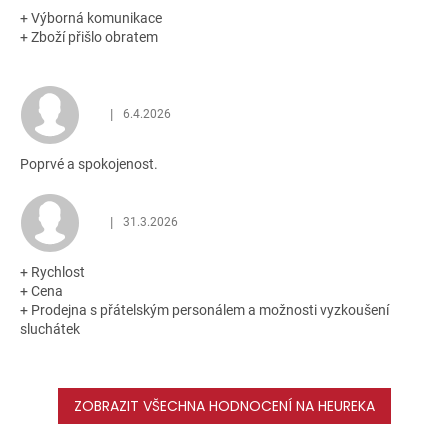
+ Výborná komunikace
+ Zboží přišlo obratem
|
6.4.2026
Hodnocení obchodu je 5 z 5 hvězdiček.
Poprvé a spokojenost.
|
31.3.2026
Hodnocení obchodu je 5 z 5 hvězdiček.
+ Rychlost
+ Cena
+ Prodejna s přátelským personálem a možnosti vyzkoušení
sluchátek
ZOBRAZIT VŠECHNA HODNOCENÍ NA HEUREKA