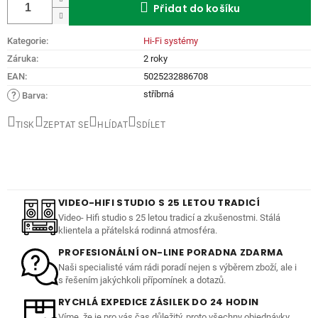
Přidat do košíku
Kategorie
:
Hi-Fi systémy
Záruka
:
2 roky
EAN
:
5025232886708
stříbrná
?
Barva
:
TISK
ZEPTAT SE
HLÍDAT
SDÍLET
VIDEO-HIFI STUDIO S 25 LETOU TRADICÍ
Video- Hifi studio s 25 letou tradicí a zkušenostmi. Stálá
klientela a přátelská rodinná atmosféra.
PROFESIONÁLNÍ ON-LINE PORADNA ZDARMA
Naši specialisté vám rádi poradí nejen s výběrem zboží, ale i
s řešením jakýchkoli přípomínek a dotazů.
RYCHLÁ EXPEDICE ZÁSILEK DO 24 HODIN
Víme, že je pro vás čas důležitý, proto všechny objednávky