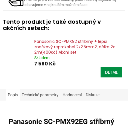
odbavujeme v nejkratším možném čase.
Tento produkt je také dostupný v
akčních setech:
Panasonic SC-PMX92 stříbrný + lepší
značkový reprokabel 2x2.5mm2, délka 2x
2m(400Kč) Akční set
Skladem
7 590 Kč
DETAIL
Popis
Technické parametry
Hodnocení
Diskuze
Panasonic SC-PMX92EG stříbrný