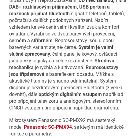
třípásmovými reprosoustavami,
CD mechanikou, FM a
DAB+ rozhlasovým přijímačem, USB portem a
možností přijímat Bluetooth
signál z telefonů, tabletů,
počítačů a dalších podobných zařízení. Nabízí
vzhledem ke své ceně velmi kvalitní zvuk a komfort
ovládání. Vyrábí se ve dvou barevných provedení,
černém a stříbrném
. Reprosoustavy jsou u obou
barevných variant stejné- černé.
Systém je velmi
slušně zpracovaný
, čelní panel je kovový, ovládací
jsou prvky logicky a účelně rozmístěné.
Středová
mechanika
je rychlá a kultivovaná.
Reprosoustavy
jsou třípásmové
s basreflexem dozadu. Mřížka z
akustické tkaniny je snadno odnímatelná. Systém
disponuje bezdrátovým přenosem Bluetooth (z venku
dovnitř), dále
optickým digitálním vstupem
například
pro připojení televizoru a analogovým, stereofonním
CINCH vstupem pro připojení například gramofonu.
Mikrosystém Panasonic SC-PMX92 má sesterský
model
Panasonic SC-PMX94
, se kterým má identické
funkce a parametry.