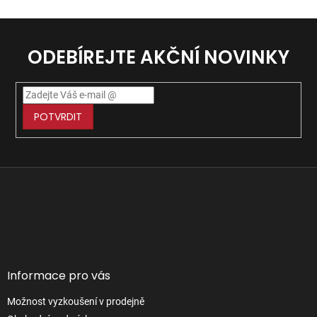
ODEBÍREJTE AKČNÍ NOVINKY
POTVRDIT
Z
á
p
Facebook
a
t
í
Informace pro vás
Možnost vyzkoušení v prodejně