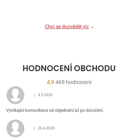
Chci se dozvědět víc
HODNOCENÍ OBCHODU
Průměrné
4,9
469 hodnocení
hodnocení
|
4.5.2026
obchodu
Hodnocení obchodu je 5 z 5 hvězdiček.
je
Vynikající komunikace od objednání až po doručení.
4,9
z
5
|
26.4.2026
Hodnocení obchodu je 5 z 5 hvězdiček.
hvězdiček.