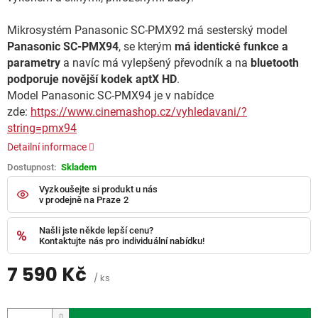
Mikrosystém Panasonic SC-PMX92 má sesterský model
Panasonic SC-PMX94
, se kterým
má identické funkce a
parametry
a navíc má vylepšený převodník a na
bluetooth
podporuje novější kodek aptX HD
.
Model Panasonic SC-PMX94 je v nabídce
zde:
https://www.cinemashop.cz/vyhledavani/?
string=pmx94
Detailní informace
Skladem
Vyzkoušejte si produkt u nás
v prodejně na Praze 2
Našli jste někde lepší cenu?
Kontaktujte nás pro individuální nabídku!
7 590 Kč
/ ks
Měrná
cena: