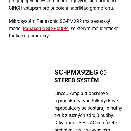
pro připojení televizoru a analogovým, stereofonním
CINCH vstupem pro připojení například gramofonu.
Mikrosystém Panasonic SC-PMX92 má sesterský
model
Panasonic SC-PMX94
, se kterým má identické
funkce a parametry.
SC-PMX92EG
CD
STEREO SYSTÉM
LincsD-Amp a třípásmové
reproduktory typu Silk Výškové
reproduktory se postarají o hutný
zvuk z různých zdrojů hudby.
Díky portu USB DAC si můžete
přehrávat zvuk ve vysokém