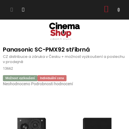
Přejít
NÁKUP
na
obsah
KOŠÍK
Panasonic SC-PMX92 stříbrná
CZ distribuce a záruka v Česku + možnost vyzkoušení a poslechu
v prodejně
13662
Možnost vyzkoušení
Individuální cena
Průměrné
Neohodnoceno
Podrobnosti hodnocení
hodnocení
produktu
je
0,0
z
5
hvězdiček.