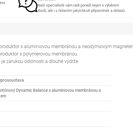
tmi.
Naši specialisté vám rádi poradí nejen s výběrem
zboží, ale i s řešením jakýchkoli přípomínek a dotazů.
eproduktor s aluminiovou membránou a neodymiovým magnete
eproduktor s polymerovou membránou.
je zárukou odolnosti a dlouhé výdrže
eprosoustava
kotónový Dynamic Balance s aluminiovou membránou a
tem