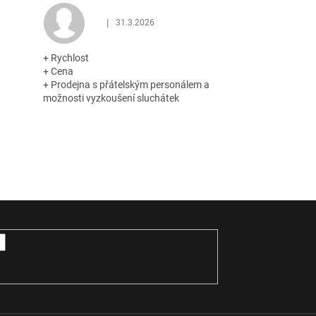
|
31.3.2026
 z 5 hvězdiček.
Hodnocení obchodu je 5 z 5 hvězdiček.
+ Rychlost
+ Cena
+ Prodejna s přátelským personálem a
možnosti vyzkoušení sluchátek