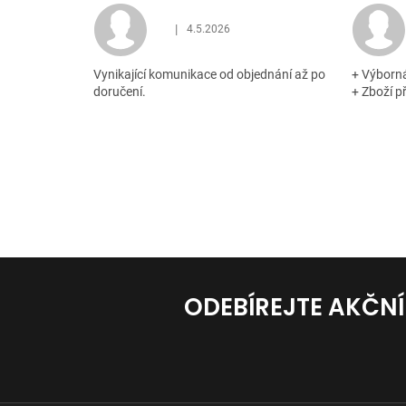
|
4.5.2026
Hodnocení obchodu je 5 z 5 hvězdiček.
Vynikající komunikace od objednání až po
+ Výborn
doručení.
+ Zboží p
ODEBÍREJTE AKČN