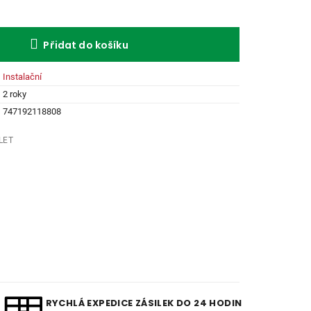
Přidat do košíku
Instalační
2 roky
747192118808
LET
RYCHLÁ EXPEDICE ZÁSILEK DO 24 HODIN