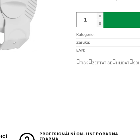
Měrná
cena:
Kategorie
:
Záruka
:
EAN
:
TISK
ZEPTAT SE
HLÍDAT
SDÍ
PROFESIONÁLNÍ ON-LINE PORADNA
ICÍ
ZDARMA