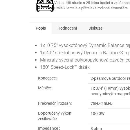
Video- Hifi studio s 25 letou tradicí a zkušenos
Stálá klientela a přátelská rodinná atmosféra.
Popis
Hodnocení
Diskuze
1x 0.75" vysokotónový Dynamic Balance r
1x 4.5" středobasový Dynamic Balance® r
Minerály sycená polypropylenová ozvučnice 
180° Speed-Lock™ držák
Koncepce:
2-pásmová outdoor r
Měniče:
1x 3/4" (19mm) vyso
neodymiovým magne
Frekvenční rozsah:
75Hz-25kHz
Doporučený výkon
10-80W
zesilovače:
Impedance :
8 ohm