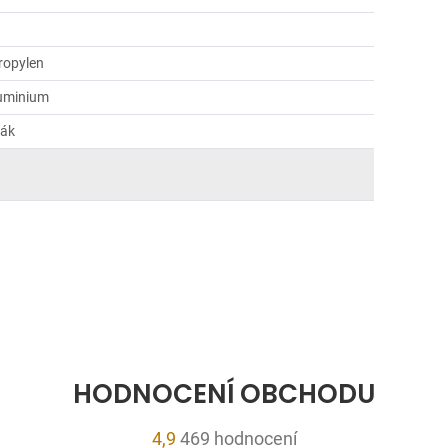
ropylen
luminium
žák
HODNOCENÍ OBCHODU
Průměrné
4,9
469 hodnocení