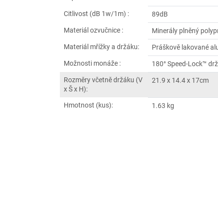
Citlivost (dB 1w/1m) :
89dB
Materiál ozvučnice :
Minerály plněný polyp
Materiál mřížky a držáku:
Práškově lakované a
Možnosti monáže :
180° Speed-Lock™ dr
Rozměry včetně držáku (V
21.9 x 14.4 x 17cm
x Š x H):
Hmotnost (kus):
1.63 kg