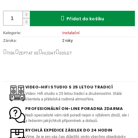
Měrná
cena:
Přidat do košíku
Kategorie
:
Instalační
Záruka
:
2 roky
TISK
ZEPTAT SE
HLÍDAT
SDÍLET
VIDEO-HIFI STUDIO S 25 LETOU TRADICÍ
Video- Hifi studio s 25 letou tradicí a zkušenostmi. Stálá
klientela a přátelská rodinná atmosféra.
PROFESIONÁLNÍ ON-LINE PORADNA ZDARMA
Naši specialisté vám rádi poradí nejen s výběrem zboží, ale i
s řešením jakýchkoli přípomínek a dotazů.
RYCHLÁ EXPEDICE ZÁSILEK DO 24 HODIN
Víme, že je pro vás čas důležitý, proto všechny objednávky