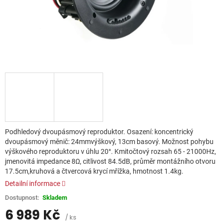
Podhledový dvoupásmový reproduktor. Osazení: koncentrický
dvoupásmový měnič: 24mmvýškový, 13cm basový. Možnost pohybu
výškového reproduktoru v úhlu 20°. Kmitočtový rozsah 65 - 21000Hz,
jmenovitá impedance 8Ω, citlivost 84.5dB, průměr montážního otvoru
17.5cm,kruhová a čtvercová krycí mřížka, hmotnost 1.4kg.
Detailní informace
Skladem
6 989 Kč
/ ks