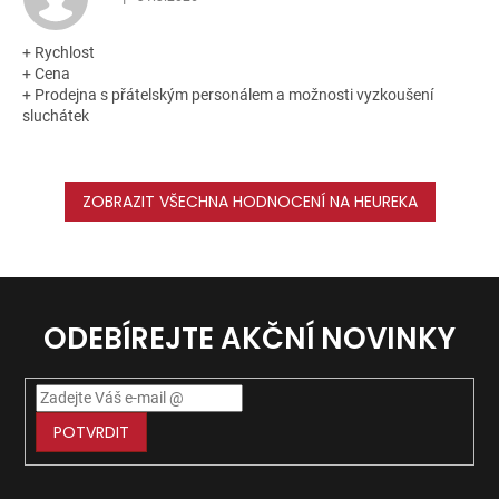
Hodnocení obchodu je 5 z 5 hvězdiček.
+ Rychlost
+ Cena
+ Prodejna s přátelským personálem a možnosti vyzkoušení
sluchátek
ZOBRAZIT VŠECHNA HODNOCENÍ NA HEUREKA
ODEBÍREJTE AKČNÍ NOVINKY
POTVRDIT