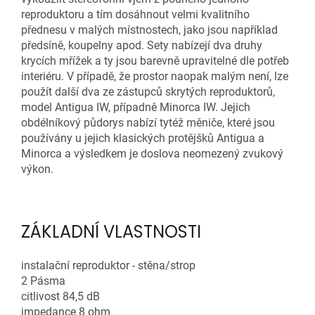
reproduktoru a tím dosáhnout velmi kvalitního
přednesu v malých místnostech, jako jsou například
předsíně, koupelny apod. Sety nabízejí dva druhy
krycích mřížek a ty jsou barevně upravitelné dle potřeb
interiéru. V případě, že prostor naopak malým není, lze
použít další dva ze zástupců skrytých reproduktorů,
model Antigua IW, případně Minorca IW. Jejich
obdélníkový půdorys nabízí tytéž měniče, které jsou
používány u jejich klasických protějšků Antigua a
Minorca a výsledkem je doslova neomezený zvukový
výkon.
ZÁKLADNÍ VLASTNOSTI
instalační reproduktor - stěna/strop
2 Pásma
citlivost 84,5 dB
impedance 8 ohm