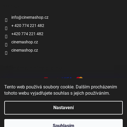
Kontakt
info
@
cinemashop.cz
+ 420 774 221 482
+420 774 221 482
cinemashop.cz
cinemashop.cz
Přijímáme online platby
Tento web používá soubory cookie. Dalším procházením
tohoto webu vyjadřujete souhlas s jejich používáním.
Nastavení
Zobrazit
Vytvořil Shoptet
Souhlasím
Copyright 2026
Cinema shop
. Všechna práva vyhrazena.