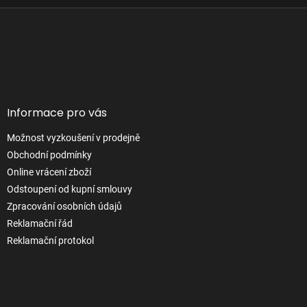
Z
á
p
Facebook
a
t
í
Informace pro vás
Možnost vyzkoušení v prodejně
Obchodní podmínky
Online vrácení zboží
Odstoupení od kupní smlouvy
Zpracování osobních údajů
Reklamační řád
Reklamační protokol