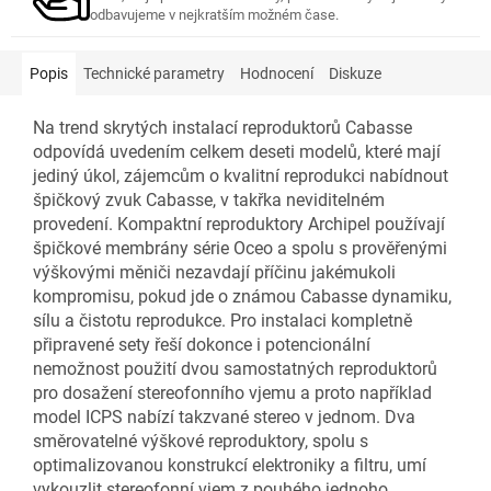
odbavujeme v nejkratším možném čase.
Popis
Technické parametry
Hodnocení
Diskuze
Na trend skrytých instalací reproduktorů Cabasse
odpovídá uvedením celkem deseti modelů, které mají
jediný úkol, zájemcům o kvalitní reprodukci nabídnout
špičkový zvuk Cabasse, v takřka neviditelném
provedení. Kompaktní reproduktory Archipel používají
špičkové membrány série Oceo a spolu s prověřenými
výškovými měniči nezavdají příčinu jakémukoli
kompromisu, pokud jde o známou Cabasse dynamiku,
sílu a čistotu reprodukce. Pro instalaci kompletně
připravené sety řeší dokonce i potencionální
nemožnost použití dvou samostatných reproduktorů
pro dosažení stereofonního vjemu a proto například
model ICPS nabízí takzvané stereo v jednom. Dva
směrovatelné výškové reproduktory, spolu s
optimalizovanou konstrukcí elektroniky a filtru, umí
vykouzlit stereofonní vjem z pouhého jednoho