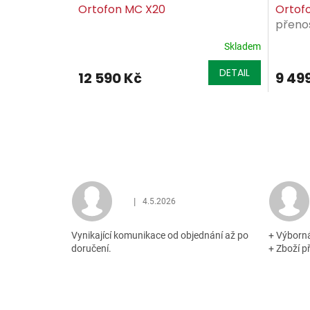
Ortofon MC X20
Ortof
přenos
Skladem
DETAIL
12 590 Kč
9 49
|
4.5.2026
Hodnocení obchodu je 5 z 5 hvězdiček.
Vynikající komunikace od objednání až po
+ Výborn
doručení.
+ Zboží p