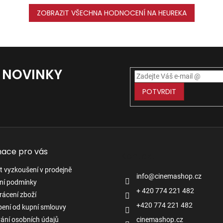
ZOBRAZIT VŠECHNA HODNOCENÍ NA HEUREKA
Í NOVINKY
POTVRDIT
mace pro vás
Kontakt
 vyzkoušení v prodejně
info
@
cinemashop.cz
ní podmínky
+ 420 774 221 482
rácení zboží
+420 774 221 482
ení od kupní smlouvy
ání osobních údajů
cinemashop.cz