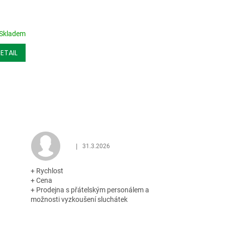
Skladem
ETAIL
|
31.3.2026
 z 5 hvězdiček.
Hodnocení obchodu je 5 z 5 hvězdiček.
+ Rychlost
+ Cena
+ Prodejna s přátelským personálem a
možnosti vyzkoušení sluchátek