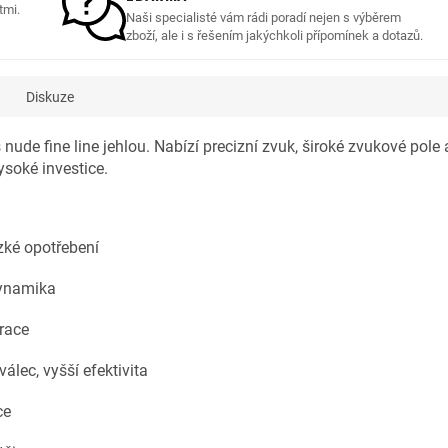
tmi.
Naši specialisté vám rádi poradí nejen s výběrem
zboží, ale i s řešením jakýchkoli přípomínek a dotazů.
Diskuze
ude fine line jehlou. Nabízí precizní zvuk, široké zvukové pole a 
ysoké investice.
ízké opotřebení
 dynamika
brace
lec, vyšší efektivita
ce