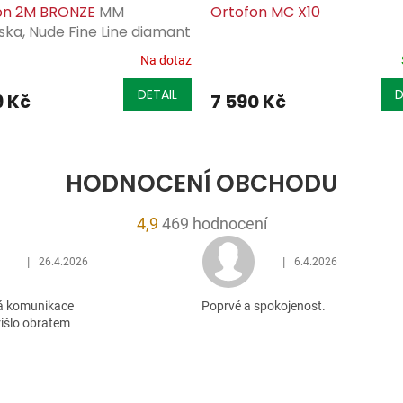
on 2M BRONZE
MM
Ortofon MC X10
ka, Nude Fine Line diamant
Na dotaz
DETAIL
D
9 Kč
7 590 Kč
HODNOCENÍ OBCHODU
Průměrné
4,9
469 hodnocení
hodnocení
|
|
26.4.2026
6.4.2026
obchodu
Hodnocení obchodu je 5 z 5 hvězdiček.
Hodnocení obchodu je 5
je
á komunikace
Poprvé a spokojenost.
4,9
řišlo obratem
z
5
hvězdiček.