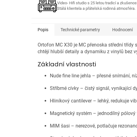
Video- Hifi studio s 25 letou tradicí a zkušenos
Stálá klientela a přátelská rodinná atmosféra.
Popis
Technické parametry
Hodnocení
Ortofon MC X30 je MC přenoska střední třídy s n
chtějí hlubší detaily a dynamiku z vinylů bez v
Základní vlastnosti
Nude fine line jehla – přesné snímání, n
Stříbrné cívky – čistý signál, vynikající
Hliníkový cantilever – lehký, redukuje vi
Magnetický systém – jednodílný pólový vá
MIM šasi – nerezové, potlačuje rezonan