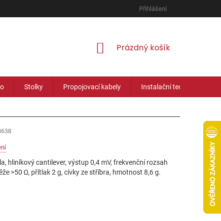
Přihlášení
NÁKUPNÍ
Prázdný košík
KOŠÍK
eo
Stolky
Propojovací kabely
Instalační technika
8638
ní
a, hliníkový cantilever, výstup 0,4 mV, frekvenční rozsah
e >50 Ω, přítlak 2 g, cívky ze stříbra, hmotnost 8,6 g.