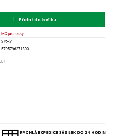
Přidat do košíku
MC přenosky
2 roky
5705796271300
LET
RYCHLÁ EXPEDICE ZÁSILEK DO 24 HODIN