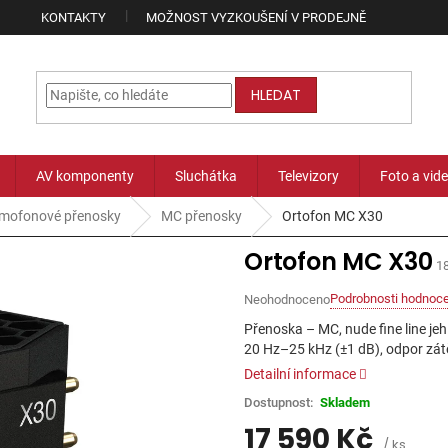
KONTAKTY
MOŽNOST VYZKOUŠENÍ V PRODEJNĚ
HLEDAT
AV komponenty
Sluchátka
Televizory
Foto a vid
mofonové přenosky
MC přenosky
Ortofon MC X30
Ortofon MC X30
1
Podrobnosti hodnoce
Neohodnoceno
Průměrné
hodnocení
Přenoska – MC, nude fine line jehl
produktu
20 Hz–25 kHz (±1 dB), odpor zátěž
je
Detailní informace
0,0
z
Skladem
5
hvězdiček.
17 590 Kč
/ ks