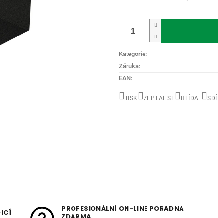
Měrná
cena:
Kategorie
:
Záruka
:
EAN
:
TISK
ZEPTAT SE
HLÍDAT
SDÍ
PROFESIONÁLNÍ ON-LINE PORADNA
ICÍ
ZDARMA