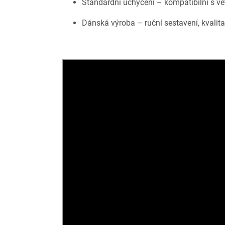
Standardní uchycení – kompatibilní s v
Dánská výroba – ruční sestavení, kvalita