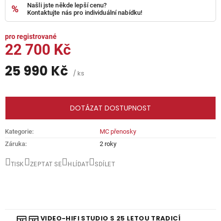
Našli jste někde lepší cenu?
Kontaktujte nás pro individuální nabídku!
22 700 Kč
25 990 Kč
/ ks
Měrná
cena:
DOTÁZAT DOSTUPNOST
Kategorie
:
MC přenosky
Záruka
:
2 roky
TISK
ZEPTAT SE
HLÍDAT
SDÍLET
VIDEO-HIFI STUDIO S 25 LETOU TRADICÍ