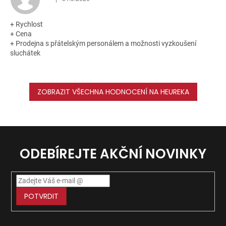
Hodnocení obchodu je 5 z 5 hvězdiček.
+ Rychlost
+ Cena
+ Prodejna s přátelským personálem a možnosti vyzkoušení
sluchátek
ZOBRAZIT VŠECHNA HODNOCENÍ NA HEUREKA
ODEBÍREJTE AKČNÍ NOVINKY
POTVRDIT