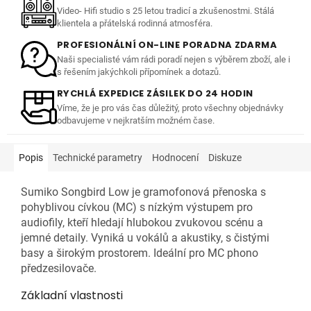
Video- Hifi studio s 25 letou tradicí a zkušenostmi. Stálá
klientela a přátelská rodinná atmosféra.
PROFESIONÁLNÍ ON-LINE PORADNA ZDARMA
Naši specialisté vám rádi poradí nejen s výběrem zboží, ale i
s řešením jakýchkoli přípomínek a dotazů.
RYCHLÁ EXPEDICE ZÁSILEK DO 24 HODIN
Víme, že je pro vás čas důležitý, proto všechny objednávky
odbavujeme v nejkratším možném čase.
Popis
Technické parametry
Hodnocení
Diskuze
Sumiko Songbird Low je gramofonová přenoska s
pohyblivou cívkou (MC) s nízkým výstupem pro
audiofily, kteří hledají hlubokou zvukovou scénu a
jemné detaily. Vyniká u vokálů a akustiky, s čistými
basy a širokým prostorem. Ideální pro MC phono
předzesilovače.
Základní vlastnosti