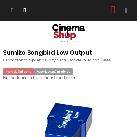
Přejít
NÁKUP
na
obsah
KOŠÍK
Sumiko Songbird Low Output
Gramofonová přenoska typu MC, Made in Japan
18680
Individuální cena
Autorizovaný prodejce
Průměrné
Neohodnoceno
Podrobnosti hodnocení
hodnocení
produktu
je
0,0
z
5
hvězdiček.