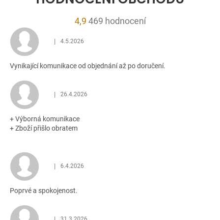
Průměrné
4,9
469 hodnocení
hodnocení
|
4.5.2026
obchodu
Hodnocení obchodu je 5 z 5 hvězdiček.
je
Vynikající komunikace od objednání až po doručení.
4,9
z
5
|
26.4.2026
Hodnocení obchodu je 5 z 5 hvězdiček.
hvězdiček.
+ Výborná komunikace
+ Zboží přišlo obratem
|
6.4.2026
Hodnocení obchodu je 5 z 5 hvězdiček.
Poprvé a spokojenost.
|
31.3.2026