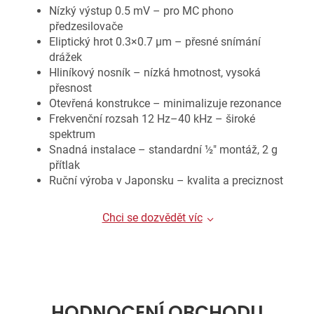
Nízký výstup 0.5 mV – pro MC phono
předzesilovače
Eliptický hrot 0.3×0.7 µm – přesné snímání
drážek
Hliníkový nosník – nízká hmotnost, vysoká
přesnost
Otevřená konstrukce – minimalizuje rezonance
Frekvenční rozsah 12 Hz–40 kHz – široké
spektrum
Snadná instalace – standardní ½" montáž, 2 g
přítlak
Ruční výroba v Japonsku – kvalita a preciznost
Chci se dozvědět víc
HODNOCENÍ OBCHODU