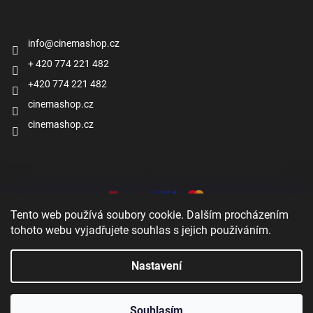
Kontakt
info
@
cinemashop.cz
+ 420 774 221 482
+420 774 221 482
cinemashop.cz
cinemashop.cz
Přijímáme online platby
Tento web používá soubory cookie. Dalším procházením
tohoto webu vyjadřujete souhlas s jejich používáním.
Nastavení
Vytvořil Shoptet
Souhlasím
Copyright 2026
Cinema shop
. Všechna práva vyhrazena.