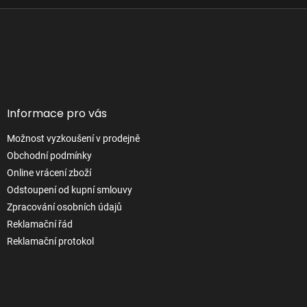
Z
á
p
Facebook
a
t
í
Informace pro vás
Možnost vyzkoušení v prodejně
Obchodní podmínky
Online vrácení zboží
Odstoupení od kupní smlouvy
Zpracování osobních údajů
Reklamační řád
Reklamační protokol