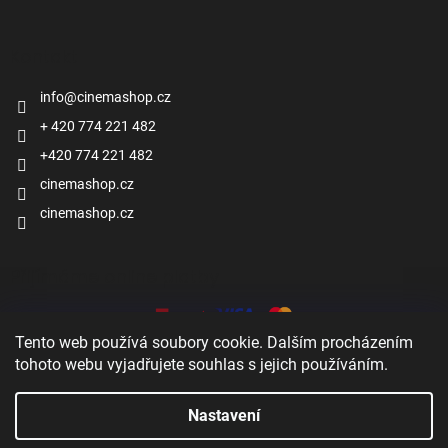
Kontakt
info
@
cinemashop.cz
+ 420 774 221 482
+420 774 221 482
cinemashop.cz
cinemashop.cz
Přijímáme online platby
Tento web používá soubory cookie. Dalším procházením
tohoto webu vyjadřujete souhlas s jejich používáním.
Nastavení
Vytvořil Shoptet