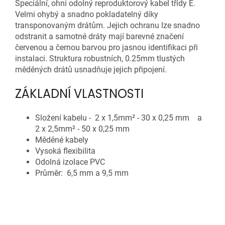
Speciální, ohni odolný reproduktorový kabel třídy E.
Velmi ohybý a snadno pokladatelný díky
transponovaným drátům. Jejich ochranu lze snadno
odstranit a samotné dráty mají barevné značení
červenou a černou barvou pro jasnou identifikaci při
instalaci. Struktura robustních, 0.25mm tlustých
měděných drátů usnadňuje jejich připojení.
ZÁKLADNÍ VLASTNOSTI
Složení kabelu - 2 x 1,5mm² - 30 x 0,25 mm a
2 x 2,5mm² - 50 x 0,25 mm
Měděné kabely
Vysoká flexibilita
Odolná izolace PVC
Průměr: 6,5 mm a 9,5 mm