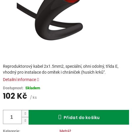
Reproduktorový kabel 2x1.5mm2, speciální, ohni odolný, třída E,
vhodný pro instalace do omítek i chrániček (husích krků".
Detailní informace
Skladem
102 Kč
/ ks
Měrná
cena:
Přidat do košíku
Kategorie
:
Metráž