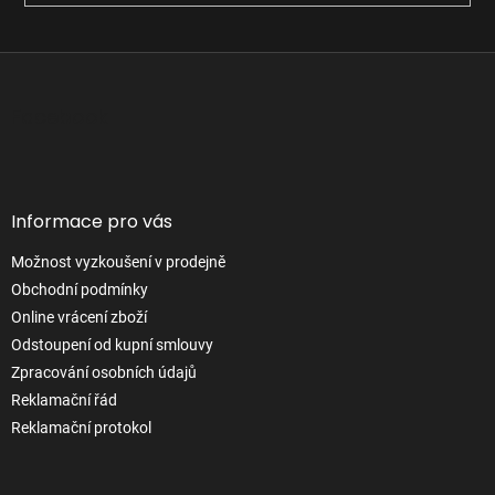
Z
á
p
Facebook
a
t
í
Informace pro vás
Možnost vyzkoušení v prodejně
Obchodní podmínky
Online vrácení zboží
Odstoupení od kupní smlouvy
Zpracování osobních údajů
Reklamační řád
Reklamační protokol