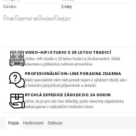
Záruka
:
2 roky
TISK
ZEPTAT SE
HLÍDAT
SDÍLET
VIDEO-HIFI STUDIO S 25 LETOU TRADICÍ
Video- Hifi studio s 25 letou tradicí a zkušenostmi. Stálá
klientela a přátelská rodinná atmosféra.
PROFESIONÁLNÍ ON-LINE PORADNA ZDARMA
Naši specialisté vám rádi poradí nejen s výběrem zboží, ale i
s řešením jakýchkoli přípomínek a dotazů.
RYCHLÁ EXPEDICE ZÁSILEK DO 24 HODIN
Víme, že je pro vás čas důležitý, proto všechny objednávky
odbavujeme v nejkratším možném čase.
Popis
Hodnocení
Diskuze