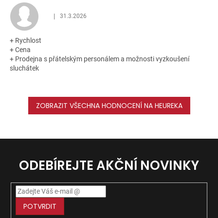
|
31.3.2026
Hodnocení obchodu je 5 z 5 hvězdiček.
+ Rychlost
+ Cena
+ Prodejna s přátelským personálem a možnosti vyzkoušení
sluchátek
ZOBRAZIT VŠECHNA HODNOCENÍ NA HEUREKA
ODEBÍREJTE AKČNÍ NOVINKY
POTVRDIT