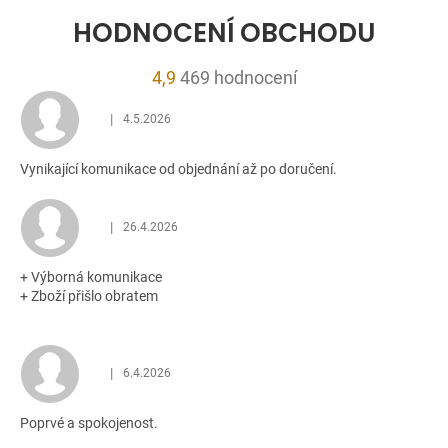
HODNOCENÍ OBCHODU
Průměrné
4,9
469 hodnocení
hodnocení
|
4.5.2026
obchodu
Hodnocení obchodu je 5 z 5 hvězdiček.
je
Vynikající komunikace od objednání až po doručení.
4,9
z
5
|
26.4.2026
Hodnocení obchodu je 5 z 5 hvězdiček.
hvězdiček.
+ Výborná komunikace
+ Zboží přišlo obratem
|
6.4.2026
Hodnocení obchodu je 5 z 5 hvězdiček.
Poprvé a spokojenost.