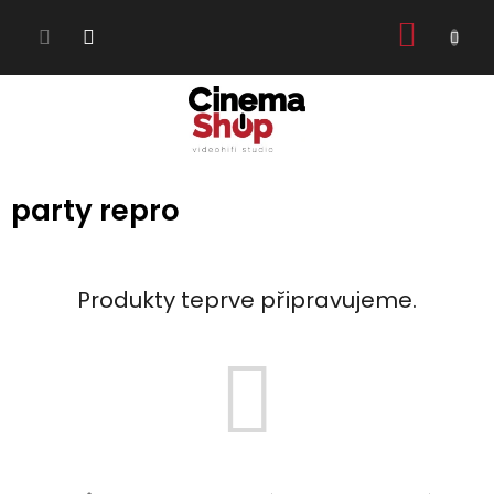
Přejít
NÁKUP
na
obsah
KOŠÍK
party repro
Produkty teprve připravujeme.