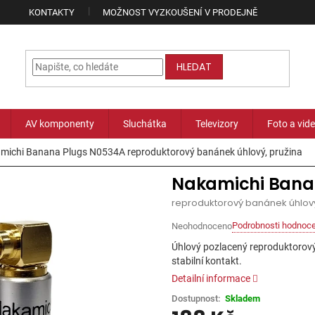
KONTAKTY
MOŽNOST VYZKOUŠENÍ V PRODEJNĚ
HLEDAT
AV komponenty
Sluchátka
Televizory
Foto a vid
michi Banana Plugs N0534A
reproduktorový banánek úhlový, pružina
Nakamichi Bana
reproduktorový banánek úhlový
Podrobnosti hodnoce
Neohodnoceno
Průměrné
hodnocení
Úhlový pozlacený reproduktorový
produktu
stabilní kontakt.
je
Detailní informace
0,0
z
Skladem
5