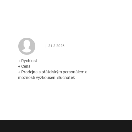
|
31.3.2026
 z 5 hvězdiček.
Hodnocení obchodu je 5 z 5 hvězdiček.
+ Rychlost
+ Cena
+ Prodejna s přátelským personálem a
možnosti vyzkoušení sluchátek