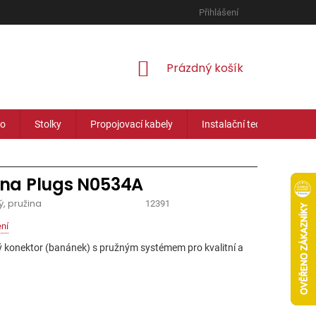
Přihlášení
NÁKUPNÍ
Prázdný košík
KOŠÍK
eo
Stolky
Propojovací kabely
Instalační technika
na Plugs N0534A
, pružina
12391
ní
 konektor (banánek) s pružným systémem pro kvalitní a