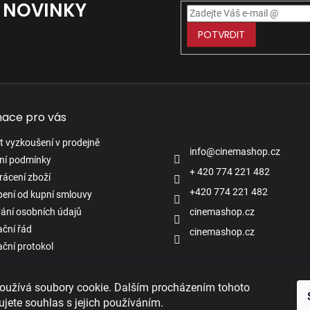
Í NOVINKY
POTVRDIT
mace pro vás
Kontakt
 vyzkoušení v prodejně
info
@
cinemashop.cz
ní podmínky
+ 420 774 221 482
rácení zboží
+420 774 221 482
ení od kupní smlouvy
ání osobních údajů
cinemashop.cz
ční řád
cinemashop.cz
ční protokol
oužívá soubory cookie. Dalším procházením tohoto
jete souhlas s jejich používáním.