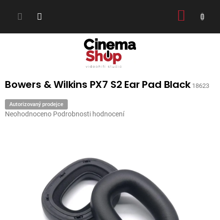
Přejít
NÁKUP
na
obsah
KOŠÍK
Bowers & Wilkins PX7 S2 Ear Pad Black
18623
Autorizovaný prodejce
Průměrné
Neohodnoceno
Podrobnosti hodnocení
hodnocení
produktu
je
0,0
z
5
hvězdiček.