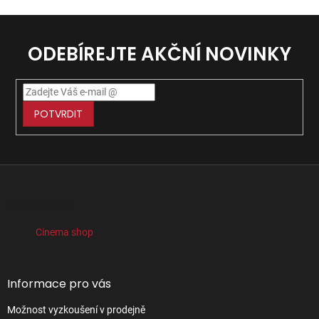
ODEBÍREJTE AKČNÍ NOVINKY
POTVRDIT
Z
á
p
Facebook
a
t
Cinema shop
í
Informace pro vás
Možnost vyzkoušení v prodejně