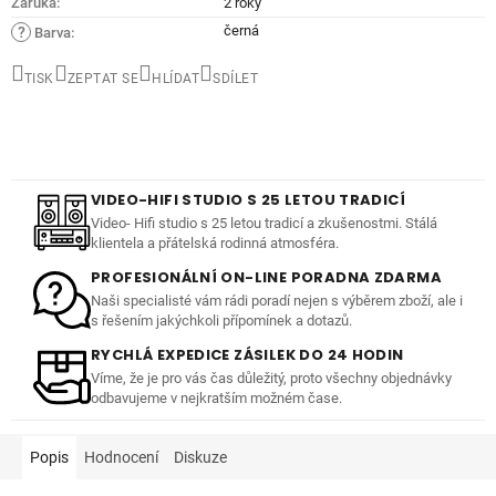
Záruka
:
2 roky
černá
?
Barva
:
TISK
ZEPTAT SE
HLÍDAT
SDÍLET
VIDEO-HIFI STUDIO S 25 LETOU TRADICÍ
Video- Hifi studio s 25 letou tradicí a zkušenostmi. Stálá
klientela a přátelská rodinná atmosféra.
PROFESIONÁLNÍ ON-LINE PORADNA ZDARMA
Naši specialisté vám rádi poradí nejen s výběrem zboží, ale i
s řešením jakýchkoli přípomínek a dotazů.
RYCHLÁ EXPEDICE ZÁSILEK DO 24 HODIN
Víme, že je pro vás čas důležitý, proto všechny objednávky
odbavujeme v nejkratším možném čase.
Popis
Hodnocení
Diskuze