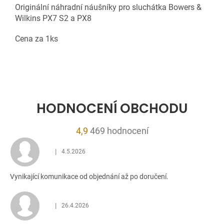
Originální náhradní náušníky pro sluchátka Bowers &
Wilkins PX7 S2 a PX8
Cena za 1ks
HODNOCENÍ OBCHODU
Průměrné
4,9
469 hodnocení
hodnocení
|
4.5.2026
obchodu
Hodnocení obchodu je 5 z 5 hvězdiček.
je
Vynikající komunikace od objednání až po doručení.
4,9
z
5
|
26.4.2026
Hodnocení obchodu je 5 z 5 hvězdiček.
hvězdiček.