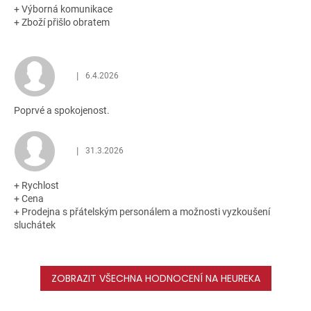
+ Výborná komunikace
+ Zboží přišlo obratem
|
6.4.2026
Hodnocení obchodu je 5 z 5 hvězdiček.
Poprvé a spokojenost.
|
31.3.2026
Hodnocení obchodu je 5 z 5 hvězdiček.
+ Rychlost
+ Cena
+ Prodejna s přátelským personálem a možnosti vyzkoušení
sluchátek
ZOBRAZIT VŠECHNA HODNOCENÍ NA HEUREKA