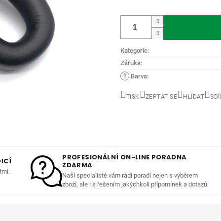
Měrná
cena:
Kategorie
:
Záruka
:
?
Barva
:
TISK
ZEPTAT SE
HLÍDAT
SDÍ
PROFESIONÁLNÍ ON-LINE PORADNA
ICÍ
ZDARMA
tmi.
Naši specialisté vám rádi poradí nejen s výběrem
zboží, ale i s řešením jakýchkoli přípomínek a dotazů.