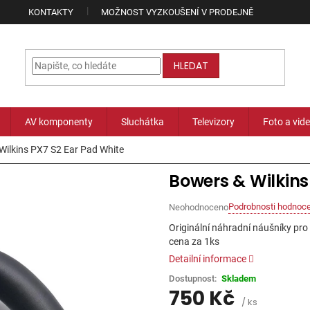
KONTAKTY
MOŽNOST VYZKOUŠENÍ V PRODEJNĚ
HLEDAT
AV komponenty
Sluchátka
Televizory
Foto a vid
Wilkins PX7 S2 Ear Pad White
Bowers & Wilkins
Podrobnosti hodnoce
Neohodnoceno
Průměrné
hodnocení
Originální náhradní náušníky pr
produktu
cena za 1ks
je
Detailní informace
0,0
z
Skladem
5
750 Kč
hvězdiček.
/ ks