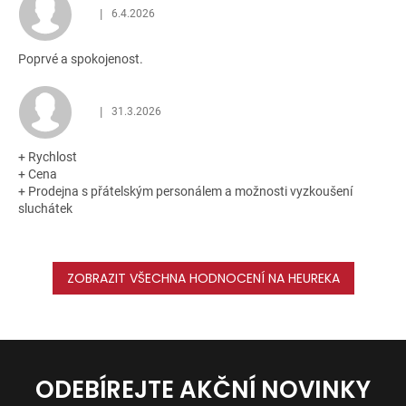
|
6.4.2026
Hodnocení obchodu je 5 z 5 hvězdiček.
Poprvé a spokojenost.
|
31.3.2026
Hodnocení obchodu je 5 z 5 hvězdiček.
+ Rychlost
+ Cena
+ Prodejna s přátelským personálem a možnosti vyzkoušení
sluchátek
ZOBRAZIT VŠECHNA HODNOCENÍ NA HEUREKA
ODEBÍREJTE AKČNÍ NOVINKY