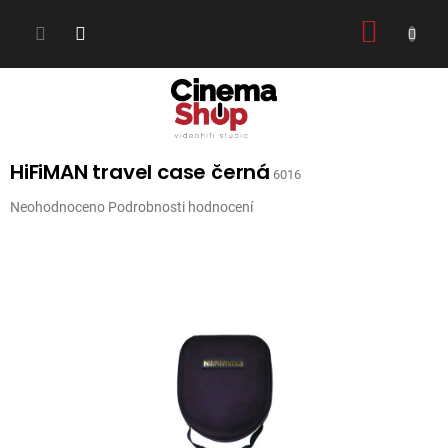
Přejít
NÁKUP
na
obsah
KOŠÍK
HiFiMAN travel case černá
6016
Průměrné
Neohodnoceno
Podrobnosti hodnocení
hodnocení
produktu
je
0,0
z
5
hvězdiček.