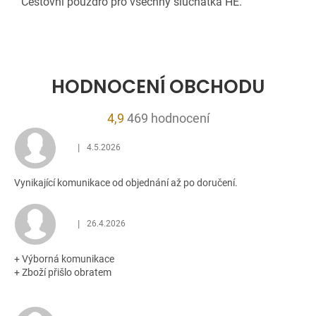
Cestovní pouzdro pro všechny sluchátka HE.
HODNOCENÍ OBCHODU
Průměrné
4,9
469 hodnocení
hodnocení
|
4.5.2026
obchodu
Hodnocení obchodu je 5 z 5 hvězdiček.
je
Vynikající komunikace od objednání až po doručení.
4,9
z
5
|
26.4.2026
Hodnocení obchodu je 5 z 5 hvězdiček.
hvězdiček.
+ Výborná komunikace
+ Zboží přišlo obratem