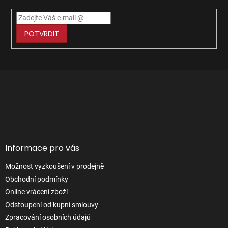
POTVRDIT
Z
á
p
Facebook
a
t
í
Informace pro vás
Možnost vyzkoušení v prodejně
Obchodní podmínky
Online vrácení zboží
Odstoupení od kupní smlouvy
Zpracování osobních údajů