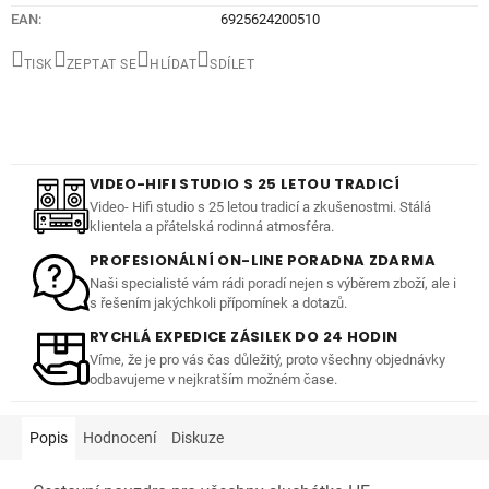
EAN
:
6925624200510
TISK
ZEPTAT SE
HLÍDAT
SDÍLET
VIDEO-HIFI STUDIO S 25 LETOU TRADICÍ
Video- Hifi studio s 25 letou tradicí a zkušenostmi. Stálá
klientela a přátelská rodinná atmosféra.
PROFESIONÁLNÍ ON-LINE PORADNA ZDARMA
Naši specialisté vám rádi poradí nejen s výběrem zboží, ale i
s řešením jakýchkoli přípomínek a dotazů.
RYCHLÁ EXPEDICE ZÁSILEK DO 24 HODIN
Víme, že je pro vás čas důležitý, proto všechny objednávky
odbavujeme v nejkratším možném čase.
Popis
Hodnocení
Diskuze