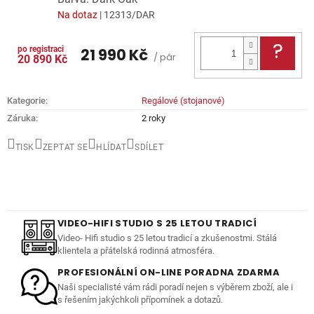
Na dotaz
| 12313/DAR
DOTA
21 990 Kč
/ pár
20 890 Kč
Kategorie
:
Regálové (stojanové)
Záruka
:
2 roky
TISK
ZEPTAT SE
HLÍDAT
SDÍLET
VIDEO-HIFI STUDIO S 25 LETOU TRADICÍ
Video- Hifi studio s 25 letou tradicí a zkušenostmi. Stálá
klientela a přátelská rodinná atmosféra.
PROFESIONÁLNÍ ON-LINE PORADNA ZDARMA
Naši specialisté vám rádi poradí nejen s výběrem zboží, ale i
s řešením jakýchkoli přípomínek a dotazů.