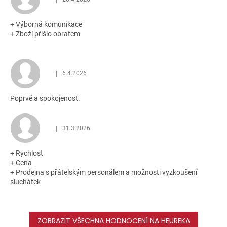
Hodnocení obchodu je 5 z 5 hvězdiček.
hvězdiček.
+ Výborná komunikace
+ Zboží přišlo obratem
|
6.4.2026
Hodnocení obchodu je 5 z 5 hvězdiček.
Poprvé a spokojenost.
|
31.3.2026
Hodnocení obchodu je 5 z 5 hvězdiček.
+ Rychlost
+ Cena
+ Prodejna s přátelským personálem a možnosti vyzkoušení
sluchátek
ZOBRAZIT VŠECHNA HODNOCENÍ NA HEUREKA