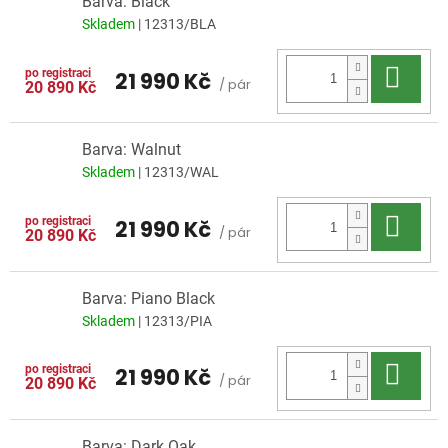
Barva: Black
Skladem
| 12313/BLA
Do 
21 990 Kč
/ pár
20 890 Kč
Barva: Walnut
Skladem
| 12313/WAL
Do 
21 990 Kč
/ pár
20 890 Kč
Barva: Piano Black
Skladem
| 12313/PIA
Do 
21 990 Kč
/ pár
20 890 Kč
Barva: Dark Oak