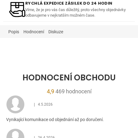
RYCHLÁ EXPEDICE ZÁSILEK DO 24 HODIN
Víme, že je pro vás čas důležitý, proto všechny objednávky
odbavujeme v nejkratším možném čase.
Popis
Hodnocení
Diskuze
HODNOCENÍ OBCHODU
Průměrné
4,9
469 hodnocení
hodnocení
|
4.5.2026
obchodu
Hodnocení obchodu je 5 z 5 hvězdiček.
je
Vynikající komunikace od objednání až po doručení.
4,9
z
5
|
26.4.2026