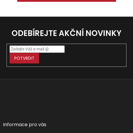
ODEBÍREJTE AKČNÍ NOVINKY
POTVRDIT
Z
á
p
Facebook
a
t
í
Informace pro vás