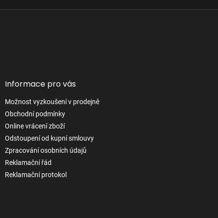
Z
á
p
Facebook
a
t
í
Informace pro vás
Možnost vyzkoušení v prodejně
Obchodní podmínky
Online vrácení zboží
Odstoupení od kupní smlouvy
Zpracování osobních údajů
Reklamační řád
Reklamační protokol