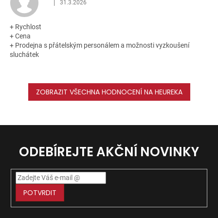
|
31.3.2026
Hodnocení obchodu je 5 z 5 hvězdiček.
+ Rychlost
+ Cena
+ Prodejna s přátelským personálem a možnosti vyzkoušení
sluchátek
ZOBRAZIT VŠECHNA HODNOCENÍ NA HEUREKA
ODEBÍREJTE AKČNÍ NOVINKY
POTVRDIT