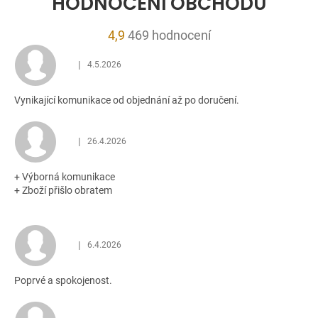
HODNOCENÍ OBCHODU
Průměrné
4,9
469 hodnocení
hodnocení
|
4.5.2026
obchodu
Hodnocení obchodu je 5 z 5 hvězdiček.
je
Vynikající komunikace od objednání až po doručení.
4,9
z
5
|
26.4.2026
Hodnocení obchodu je 5 z 5 hvězdiček.
hvězdiček.
+ Výborná komunikace
+ Zboží přišlo obratem
|
6.4.2026
Hodnocení obchodu je 5 z 5 hvězdiček.
Poprvé a spokojenost.