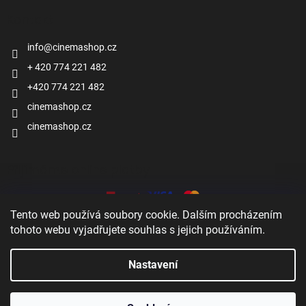
Kontakt
info
@
cinemashop.cz
+ 420 774 221 482
+420 774 221 482
cinemashop.cz
cinemashop.cz
Přijímáme online platby
Tento web používá soubory cookie. Dalším procházením
tohoto webu vyjadřujete souhlas s jejich používáním.
Nastavení
Zobrazit
Vytvořil Shoptet