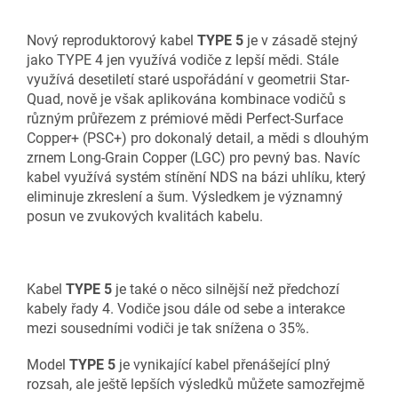
Nový reproduktorový kabel
TYPE 5
je v zásadě stejný
jako TYPE 4 jen využívá vodiče z lepší mědi. Stále
využívá desetiletí staré uspořádání v geometrii Star-
Quad, nově je však aplikována kombinace vodičů s
různým průřezem z prémiové mědi Perfect-Surface
Copper+ (PSC+) pro dokonalý detail, a mědi s dlouhým
zrnem Long-Grain Copper (LGC) pro pevný bas. Navíc
kabel využívá systém stínění NDS na bázi uhlíku, který
eliminuje zkreslení a šum. Výsledkem je významný
posun ve zvukových kvalitách kabelu.
Kabel
TYPE 5
je také o něco silnější než předchozí
kabely řady 4. Vodiče jsou dále od sebe a interakce
mezi sousedními vodiči je tak snížena o 35%.
Model
TYPE 5
je vynikající kabel přenášející plný
rozsah, ale ještě lepších výsledků můžete samozřejmě