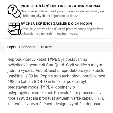
PROFESIONÁLNÍ ON-LINE PORADNA ZDARMA
Naši specialisté vám rádi poradí nejen s výběrem zboží, ale i
s řešením jakýchkoli přípomínek a dotazů.
RYCHLÁ EXPEDICE ZÁSILEK DO 24 HODIN
Víme, že je pro vás čas důležitý, proto všechny objednávky
odbavujeme v nejkratším možném čase.
Popis
Hodnocení
Diskuze
Reproduktorový kabel
TYPE 5
je postaven na
hvězdicové geometrii Star-Quad. Čtyři vodiče s tuhým
jádrem využívá AudioQuest u reproduktorových kabelů
úspěšně již 39 let. Poprvé tuto technologii použil v roce
1980 u kabelu BC-4. O několik let později byl
představen model TYPE 4, doplněný o
polypropylenovou izolaci. Po evolučním procesu se v
roce 1995 začala prodávat aktuální verze kabelu TYPE
4, která se v nezměněném designu vyráběla doposud.