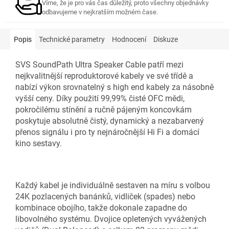
Víme, že je pro vás čas důležitý, proto všechny objednávky
odbavujeme v nejkratším možném čase.
Popis
Technické parametry
Hodnocení
Diskuze
SVS SoundPath Ultra Speaker Cable patří mezi
nejkvalitnější reproduktorové kabely ve své třídě a
nabízí výkon srovnatelný s high end kabely za násobně
vyšší ceny. Díky použití 99,99% čisté OFC mědi,
pokročilému stínění a ručně pájeným koncovkám
poskytuje absolutně čistý, dynamický a nezabarvený
přenos signálu i pro ty nejnáročnější Hi Fi a domácí
kino sestavy.
Každý kabel je individuálně sestaven na míru s volbou
24K pozlacených banánků, vidliček (spades) nebo
kombinace obojího, takže dokonale zapadne do
libovolného systému. Dvojice opletených vyvážených