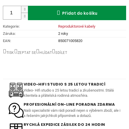
Měrná
cena:
Přidat do košíku
Kategorie
:
Reproduktorové kabely
Záruka
:
2 roky
EAN
:
850071005820
TISK
ZEPTAT SE
HLÍDAT
SDÍLET
VIDEO-HIFI STUDIO S 25 LETOU TRADICÍ
Video- Hifi studio s 25 letou tradicí a zkušenostmi. Stálá
klientela a přátelská rodinná atmosféra.
PROFESIONÁLNÍ ON-LINE PORADNA ZDARMA
Naši specialisté vám rádi poradí nejen s výběrem zboží, ale i
s řešením jakýchkoli přípomínek a dotazů.
RYCHLÁ EXPEDICE ZÁSILEK DO 24 HODIN