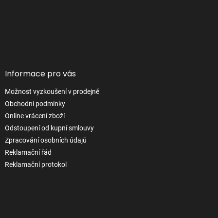
Z
á
p
Facebook
a
t
í
Informace pro vás
Možnost vyzkoušení v prodejně
Obchodní podmínky
Online vrácení zboží
Odstoupení od kupní smlouvy
Zpracování osobních údajů
Reklamační řád
Reklamační protokol