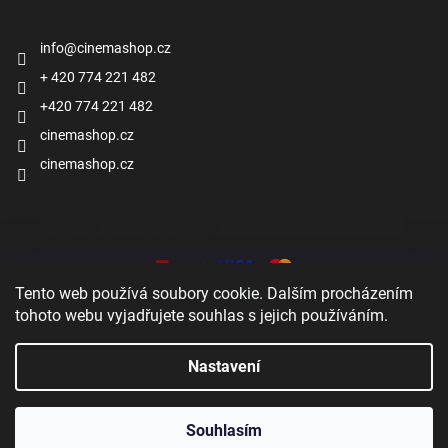
Kontakt
info
@
cinemashop.cz
+ 420 774 221 482
+420 774 221 482
cinemashop.cz
cinemashop.cz
Přijímáme online platby
Tento web používá soubory cookie. Dalším procházením
tohoto webu vyjadřujete souhlas s jejich používáním.
Nastavení
Zobrazit
Vytvořil Shoptet
Souhlasím
Copyright 2026
Cinema shop
. Všechna práva vyhrazena.