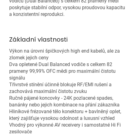
vodičů (Dual Balanced) s celkem 82 prameny mědi
poskytuje stabilní odpor, vysokou proudovou kapacitu
a konzistentní reprodukci.
Základní vlastnosti
Výkon na úrovni špičkových high end kabelů, ale za
zlomek jejich ceny
Dva opletené Dual Balanced vodiče s celkem 82
prameny 99,99% OFC mědi pro maximální čistotu
signálu
Třívrstvé stínění účinně blokuje RF/EMI rušení a
zachovává maximální čistotu zvuku
Ručně pájené koncovky - 24K pozlacené spades,
banánky nebo jejich kombinace na přání zákazníka
Hliníkové frézované tělo konektoru + bavlněný oplet,
který zajišťuje vysokou odolnost a luxusní vzhled
Vhodný pro výkonné AV receivery i samostatné Hi Fi
zesilovače