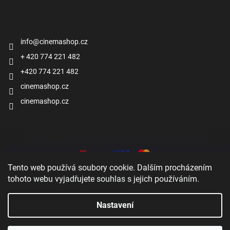
Kontakt
info
@
cinemashop.cz
+ 420 774 221 482
+420 774 221 482
cinemashop.cz
cinemashop.cz
Přijímáme online platby
Tento web používá soubory cookie. Dalším procházením
tohoto webu vyjadřujete souhlas s jejich používáním.
Nastavení
Zobrazit
Vytvořil Shoptet