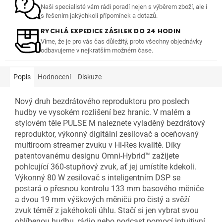
Naši specialisté vám rádi poradí nejen s výběrem zboží, ale i
s řešením jakýchkoli přípomínek a dotazů.
RYCHLÁ EXPEDICE ZÁSILEK DO 24 HODIN
Víme, že je pro vás čas důležitý, proto všechny objednávky
odbavujeme v nejkratším možném čase.
Popis
Hodnocení
Diskuze
Nový druh bezdrátového reproduktoru pro poslech
hudby ve vysokém rozlišení bez hranic. V malém a
stylovém těle PULSE M naleznete vyladěný bezdrátový
reproduktor, výkonný digitální zesilovač a oceňovaný
multiroom streamer zvuku v Hi-Res kvalitě. Díky
patentovanému designu Omni-Hybrid™ zažijete
pohlcující 360-stupňový zvuk, ať jej umístíte kdekoli.
Výkonný 80 W zesilovač s inteligentním DSP se
postará o přesnou kontrolu 133 mm basového měniče
a dvou 19 mm výškových měničů pro čistý a svěží
zvuk téměř z jakéhokoli úhlu. Stačí si jen vybrat svou
oblíbenou hudbu, rádio nebo podcast pomocí intuitivní