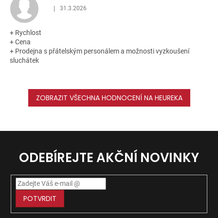
|
31.3.2026
Hodnocení obchodu je 5 z 5 hvězdiček.
+ Rychlost
+ Cena
+ Prodejna s přátelským personálem a možnosti vyzkoušení
sluchátek
ZOBRAZIT VŠECHNA HODNOCENÍ NA HEUREKA
ODEBÍREJTE AKČNÍ NOVINKY
POTVRDIT