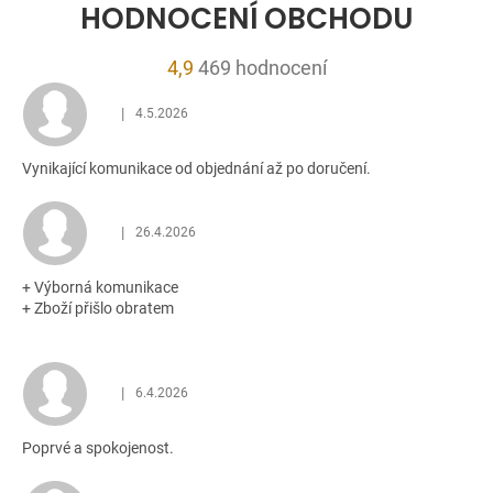
HODNOCENÍ OBCHODU
Průměrné
4,9
469 hodnocení
hodnocení
|
4.5.2026
obchodu
Hodnocení obchodu je 5 z 5 hvězdiček.
je
Vynikající komunikace od objednání až po doručení.
4,9
z
5
|
26.4.2026
Hodnocení obchodu je 5 z 5 hvězdiček.
hvězdiček.
+ Výborná komunikace
+ Zboží přišlo obratem
|
6.4.2026
Hodnocení obchodu je 5 z 5 hvězdiček.
Poprvé a spokojenost.