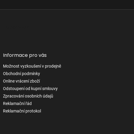
Z
á
p
Facebook
a
t
í
Informace pro vás
Možnost vyzkoušení v prodejně
Obchodní podmínky
Online vrácení zboží
Odstoupení od kupní smlouvy
Zpracování osobních údajů
Reklamační řád
Reklamační protokol