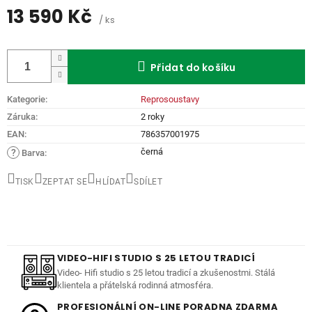
13 590 Kč
/ ks
Měrná
cena:
Přidat do košíku
Kategorie
:
Reprosoustavy
Záruka
:
2 roky
EAN
:
786357001975
černá
?
Barva
:
TISK
ZEPTAT SE
HLÍDAT
SDÍLET
VIDEO-HIFI STUDIO S 25 LETOU TRADICÍ
Video- Hifi studio s 25 letou tradicí a zkušenostmi. Stálá
klientela a přátelská rodinná atmosféra.
PROFESIONÁLNÍ ON-LINE PORADNA ZDARMA