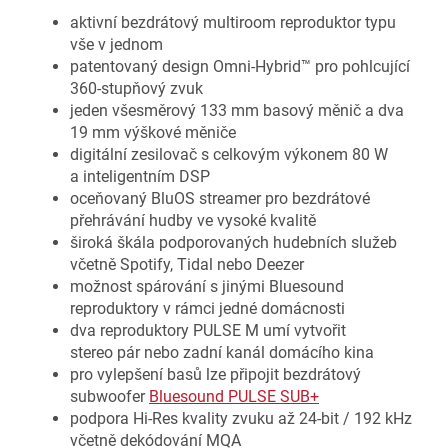
aktivní bezdrátový multiroom reproduktor typu
vše v jednom
patentovaný design Omni-Hybrid™ pro pohlcující
360-stupňový zvuk
jeden všesměrový 133 mm basový měnič a dva
19 mm výškové měniče
digitální zesilovač s celkovým výkonem 80 W
a inteligentním DSP
oceňovaný BluOS streamer pro bezdrátové
přehrávání hudby ve vysoké kvalitě
široká škála podporovaných hudebních služeb
včetně Spotify, Tidal nebo Deezer
možnost spárování s jinými Bluesound
reproduktory v rámci jedné domácnosti
dva reproduktory PULSE M umí vytvořit
stereo pár nebo zadní kanál domácího kina
pro vylepšení basů lze připojit bezdrátový
subwoofer
Bluesound PULSE SUB+
podpora Hi-Res kvality zvuku až 24-bit / 192 kHz
včetně dekódování MQA