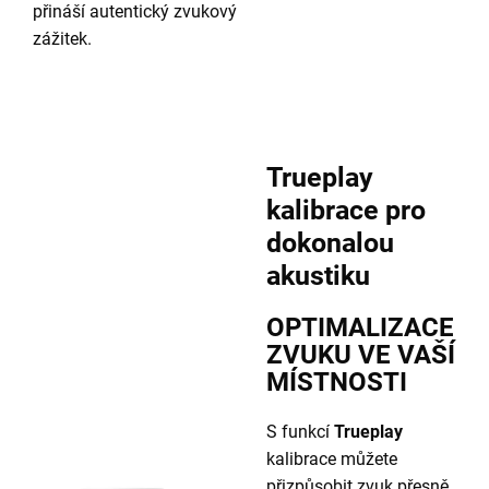
přináší autentický zvukový
zážitek.
Trueplay
kalibrace pro
dokonalou
akustiku
OPTIMALIZACE
ZVUKU VE VAŠÍ
MÍSTNOSTI
S funkcí
Trueplay
kalibrace můžete
přizpůsobit zvuk přesně