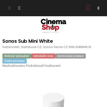
Přejít
NÁKUP
na
obsah
KOŠÍK
Sonos Sub Mini White
Subwoofer, Distribuce CZ, Sonos Servis CZ
SNS.SUBMINI.W
Možnost vyzkoušení
Individuální cena
Autorizovaný prodejce
Česká distribuce
Průměrné
Neohodnoceno
Podrobnosti hodnocení
hodnocení
produktu
je
0,0
z
5
hvězdiček.