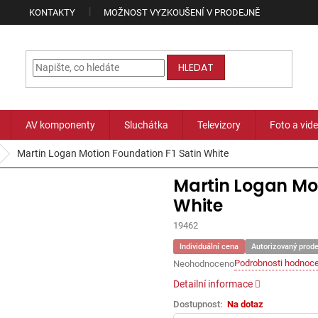
KONTAKTY
MOŽNOST VYZKOUŠENÍ V PRODEJNĚ
HLEDAT
AV komponenty
Sluchátka
Televizory
Foto a vid
Martin Logan Motion Foundation F1 Satin White
Martin Logan Mot
White
19462
Individuální cena
Autorizovaný prod
Podrobnosti hodnoce
Neohodnoceno
Průměrné
hodnocení
Detailní informace
produktu
Na dotaz
je
0,0