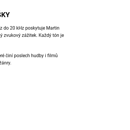
ŠKY
z do 20 kHz poskytuje Martin
 zvukový zážitek. Každý tón je
teré činí poslech hudby i filmů
žánry.