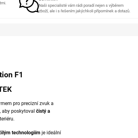
tmi.
Naši specialisté vám rádi poradí nejen s výběrem
zboží, ale i s řešením jakýchkoli přípomínek a dotazů.
tion F1
TEK
ymem pro precizní zvuk a
k, aby poskytoval
čistý a
teriéru.
čilým technologiím
je ideální