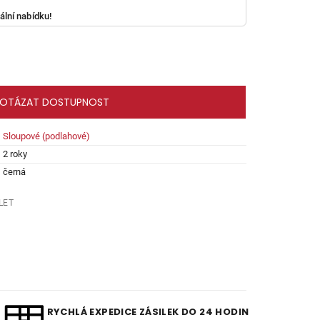
?
ální nabídku!
OTÁZAT DOSTUPNOST
Sloupové (podlahové)
2 roky
černá
LET
RYCHLÁ EXPEDICE ZÁSILEK DO 24 HODIN