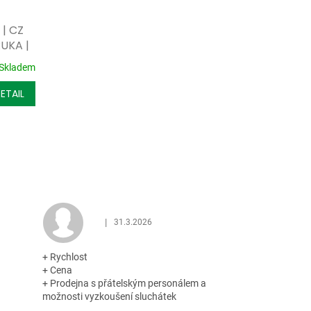
s
| CZ
RUKA |
Skladem
ETAIL
|
31.3.2026
 z 5 hvězdiček.
Hodnocení obchodu je 5 z 5 hvězdiček.
+ Rychlost
+ Cena
+ Prodejna s přátelským personálem a
možnosti vyzkoušení sluchátek