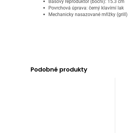
Basový reproduktor (boční): 15.3 cm
Povrchová úprava: černý klavírní lak
Mechanicky nasazované mřížky (grill)
Podobné produkty