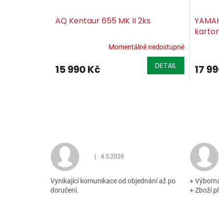
AQ Kentaur 655 MK II 2ks
YAMAH
karto
Momentálně nedostupné
DETAIL
15 990 Kč
17 9
|
4.5.2026
Hodnocení obchodu je 5 z 5 hvězdiček.
Vynikající komunikace od objednání až po
+ Výborn
doručení.
+ Zboží p