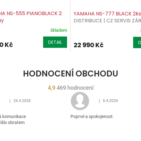
A NS-555 PIANOBLACK 2
YAMAHA NS-777 BLACK 2k
ny
DISTRIBUCE | CZ SERVIS ZÁ
Skladem
DETAIL
D
90 Kč
22 990 Kč
HODNOCENÍ OBCHODU
Průměrné
4,9
469 hodnocení
hodnocení
|
|
26.4.2026
6.4.2026
obchodu
Hodnocení obchodu je 5 z 5 hvězdiček.
Hodnocení obchodu je 5
je
á komunikace
Poprvé a spokojenost.
4,9
řišlo obratem
z
5
hvězdiček.