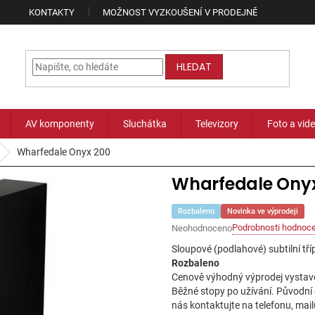
KONTAKTY
MOŽNOST VYZKOUŠENÍ V PRODEJNĚ
HLEDAT
AV komponenty
Sluchátka
Televizory
Foto a vid
Wharfedale Onyx 200
Wharfedale Ony
Rozbaleno
Novinka ve výprodeji
Podrobnosti hodnoce
Neohodnoceno
Průměrné
hodnocení
Sloupové (podlahové) subtilní t
produktu
Rozbaleno
je
Cenově výhodný výprodej vystave
0,0
Běžné stopy po užívání. Původní 
z
nás kontaktujte na telefonu, mai
5