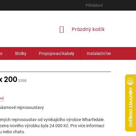
Přihlášení
NÁKUPNÍ
Prázdný košík
KOŠÍK
eo
Stolky
Propojovací kabely
Instalační technika
x 200
3398
ní
řípásmové reprosoustavy
ných reprosoustav od vynikajícího výrobce Wharfedale.
cena nového výrobku byla 24 000 Kč. Pro více informací
lu nebo chatu.