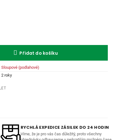
Přidat do košíku
Sloupové (podlahové)
2 roky
LET
RYCHLÁ EXPEDICE ZÁSILEK DO 24 HODIN
Víme, že je pro vás čas důležitý, proto všechny
objednávky odbavujeme v nejkratším možném čase.