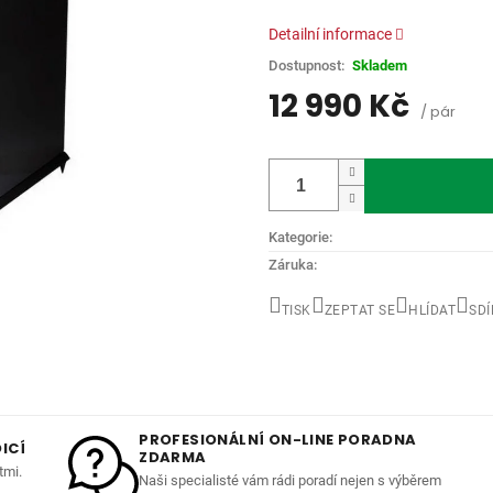
hvězdiček.
Detailní informace
Skladem
12 990 Kč
/ pár
Měrná
cena:
Kategorie
:
Záruka
:
TISK
ZEPTAT SE
HLÍDAT
SDÍ
PROFESIONÁLNÍ ON-LINE PORADNA
ICÍ
ZDARMA
tmi.
Naši specialisté vám rádi poradí nejen s výběrem