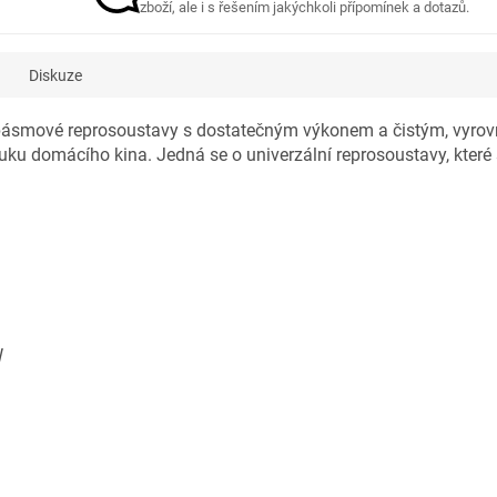
zboží, ale i s řešením jakýchkoli přípomínek a dotazů.
Diskuze
 3 pásmové reprosoustavy s dostatečným výkonem a čistým, vyro
uku domácího kina. Jedná se o univerzální reprosoustavy, které
W