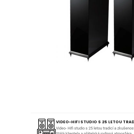
VIDEO-HIFI STUDIO S 25 LETOU TRAD
Video- Hifi studio s 25 letou tradicí a zkušenos
Stálá klientela a přátelská rodinná atmosféra.