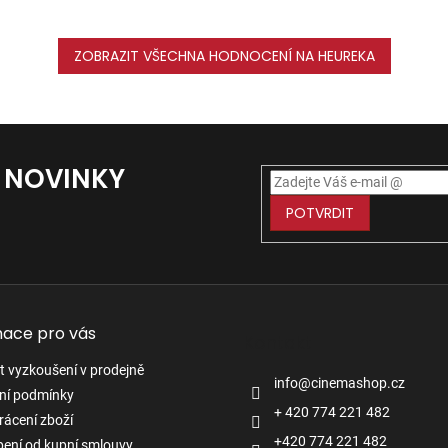
ZOBRAZIT VŠECHNA HODNOCENÍ NA HEUREKA
Í NOVINKY
POTVRDIT
mace pro vás
Kontakt
 vyzkoušení v prodejně
info
@
cinemashop.cz
ní podmínky
+ 420 774 221 482
rácení zboží
+420 774 221 482
ení od kupní smlouvy