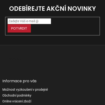
ODEBÍREJTE AKČNÍ NOVINKY
POTVRDIT
Z
á
p
Facebook
a
t
í
Informace pro vás
Možnost vyzkoušení v prodejně
Obchodní podmínky
Online vrácení zboží