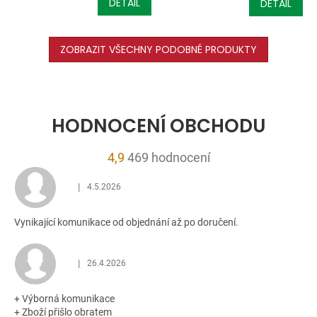
DETAIL
DETAIL
ZOBRAZIT VŠECHNY PODOBNÉ PRODUKTY
HODNOCENÍ OBCHODU
Průměrné
4,9
469 hodnocení
hodnocení
|
4.5.2026
obchodu
Hodnocení obchodu je 5 z 5 hvězdiček.
je
Vynikající komunikace od objednání až po doručení.
4,9
z
5
|
26.4.2026
Hodnocení obchodu je 5 z 5 hvězdiček.
hvězdiček.
+ Výborná komunikace
+ Zboží přišlo obratem