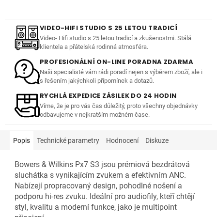
VIDEO-HIFI STUDIO S 25 LETOU TRADICÍ
Video- Hifi studio s 25 letou tradicí a zkušenostmi. Stálá
klientela a přátelská rodinná atmosféra.
PROFESIONÁLNÍ ON-LINE PORADNA ZDARMA
Naši specialisté vám rádi poradí nejen s výběrem zboží, ale i
s řešením jakýchkoli přípomínek a dotazů.
RYCHLÁ EXPEDICE ZÁSILEK DO 24 HODIN
Víme, že je pro vás čas důležitý, proto všechny objednávky
odbavujeme v nejkratším možném čase.
Popis
Technické parametry
Hodnocení
Diskuze
Bowers & Wilkins Px7 S3 jsou prémiová bezdrátová
sluchátka s vynikajícím zvukem a efektivním ANC.
Nabízejí propracovaný design, pohodlné nošení a
podporu hi-res zvuku. Ideální pro audiofily, kteří chtějí
styl, kvalitu a moderní funkce, jako je multipoint