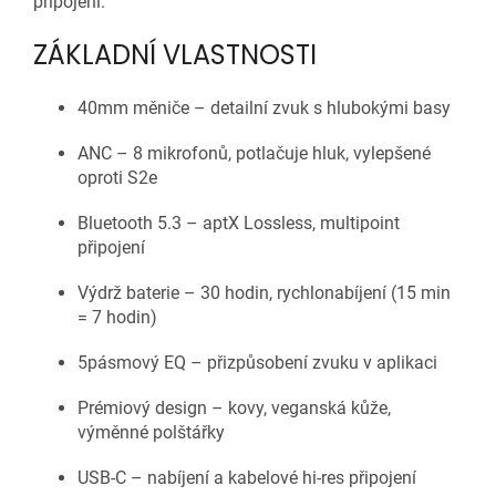
připojení.
ZÁKLADNÍ VLASTNOSTI
40mm měniče – detailní zvuk s hlubokými basy
ANC – 8 mikrofonů, potlačuje hluk, vylepšené
oproti S2e
Bluetooth 5.3 – aptX Lossless, multipoint
připojení
Výdrž baterie – 30 hodin, rychlonabíjení (15 min
= 7 hodin)
5pásmový EQ – přizpůsobení zvuku v aplikaci
Prémiový design – kovy, veganská kůže,
výměnné polštářky
USB-C – nabíjení a kabelové hi-res připojení