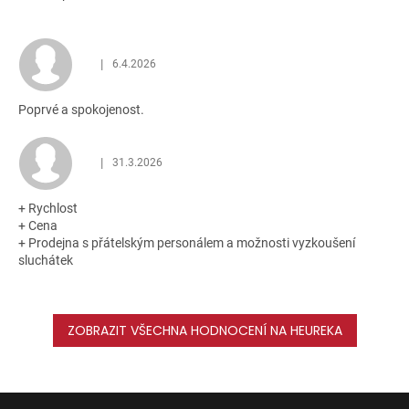
|
6.4.2026
Hodnocení obchodu je 5 z 5 hvězdiček.
Poprvé a spokojenost.
|
31.3.2026
Hodnocení obchodu je 5 z 5 hvězdiček.
+ Rychlost
+ Cena
+ Prodejna s přátelským personálem a možnosti vyzkoušení
sluchátek
ZOBRAZIT VŠECHNA HODNOCENÍ NA HEUREKA