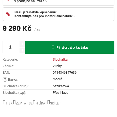
v prodejně na Praze 2
Našli jste někde lepší cenu?
Kontaktujte nás pro individuální nabídku!
9 290 Kč
/ ks
Měrná
cena:
Přidat do košíku
Kategorie
:
Sluchátka
Záruka
:
2 roky
EAN
:
0714346347636
modrá
?
Barva
:
Sluchátka (druh)
:
bezdrátová
Sluchátka (typ)
:
Přes hlavu
TISK
ZEPTAT SE
HLÍDAT
SDÍLET