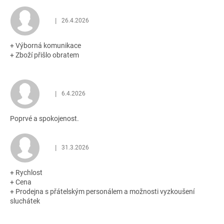
z
5
|
26.4.2026
Hodnocení obchodu je 5 z 5 hvězdiček.
hvězdiček.
+ Výborná komunikace
+ Zboží přišlo obratem
|
6.4.2026
Hodnocení obchodu je 5 z 5 hvězdiček.
Poprvé a spokojenost.
|
31.3.2026
Hodnocení obchodu je 5 z 5 hvězdiček.
+ Rychlost
+ Cena
+ Prodejna s přátelským personálem a možnosti vyzkoušení
sluchátek