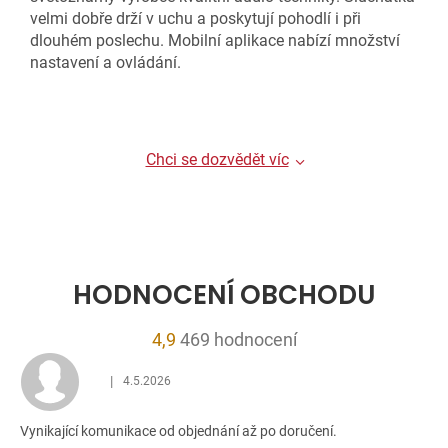
velmi dobře drží v uchu a poskytují pohodlí i při
dlouhém poslechu. Mobilní aplikace nabízí množství
nastavení a ovládání.
Chci se dozvědět víc
HODNOCENÍ OBCHODU
Průměrné
4,9
469 hodnocení
hodnocení
|
4.5.2026
obchodu
Hodnocení obchodu je 5 z 5 hvězdiček.
je
Vynikající komunikace od objednání až po doručení.
4,9