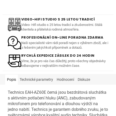
VIDEO-HIFI STUDIO S 25 LETOU TRADICÍ
Video- Hifi studio s 25 letou tradicí a zkušenostmi. Stálá
klientela a přátelská rodinná atmosféra.
PROFESIONÁLNÍ ON-LINE PORADNA ZDARMA
Naši specialisté vám rádi poradí nejen s výběrem zboží, ale i
s řešením jakýchkoli přípomínek a dotazů.
RYCHLÁ EXPEDICE ZÁSILEK DO 24 HODIN
Víme, že je pro vás čas důležitý, proto všechny objednávky
odbavujeme v nejkratším možném čase.
Popis
Technické parametry
Hodnocení
Diskuze
Technics EAH-AZ60E černá jsou bezdrátová sluchátka
s aktivním potlačení hluku (ANC), zabudovaným
mikrofonem pro telefonování a dlouhou výdrží na
jedno nabití. Technics je garantem dobrého zvuku, je to
světoznámý výrobce kvalitní audio techniky. Sluchátka