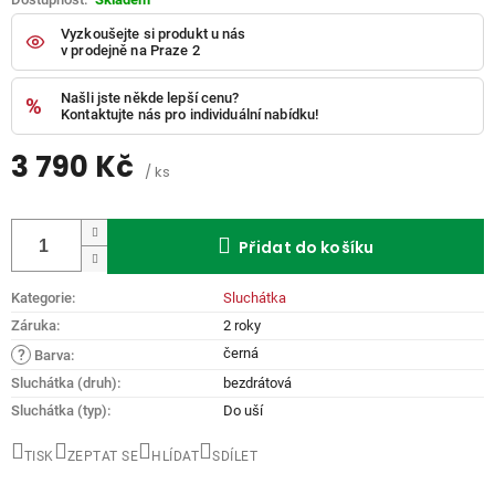
Vyzkoušejte si produkt u nás
v prodejně na Praze 2
Našli jste někde lepší cenu?
Kontaktujte nás pro individuální nabídku!
3 790 Kč
/ ks
Měrná
cena:
Přidat do košíku
Kategorie
:
Sluchátka
Záruka
:
2 roky
černá
?
Barva
:
Sluchátka (druh)
:
bezdrátová
Sluchátka (typ)
:
Do uší
TISK
ZEPTAT SE
HLÍDAT
SDÍLET