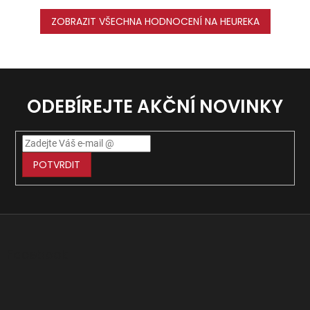
ZOBRAZIT VŠECHNA HODNOCENÍ NA HEUREKA
ODEBÍREJTE AKČNÍ NOVINKY
POTVRDIT
Z
á
p
Facebook
a
t
í