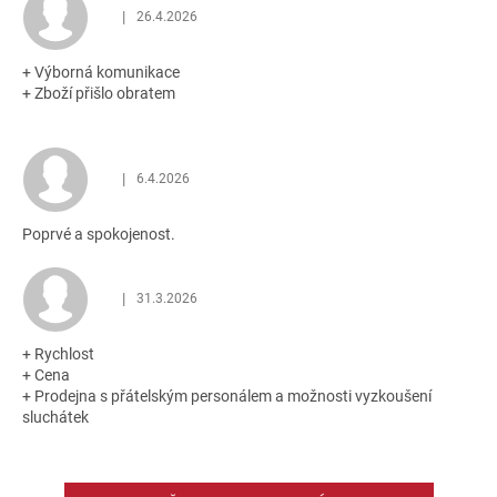
5
|
26.4.2026
Hodnocení obchodu je 5 z 5 hvězdiček.
hvězdiček.
+ Výborná komunikace
+ Zboží přišlo obratem
|
6.4.2026
Hodnocení obchodu je 5 z 5 hvězdiček.
Poprvé a spokojenost.
|
31.3.2026
Hodnocení obchodu je 5 z 5 hvězdiček.
+ Rychlost
+ Cena
+ Prodejna s přátelským personálem a možnosti vyzkoušení
sluchátek