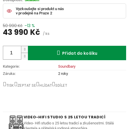
Vyzkoušejte si produkt u nás
v prodejně na Praze 2
50 990 Kč
–13 %
43 990 Kč
/ ks
Měrná
cena:
Přidat do košíku
Kategorie
:
Soundbary
Záruka
:
2 roky
TISK
ZEPTAT SE
HLÍDAT
SDÍLET
VIDEO-HIFI STUDIO S 25 LETOU TRADICÍ
Video- Hifi studio s 25 letou tradicí a zkušenostmi. Stálá
klientela a přátelská rodinná atmosféra.