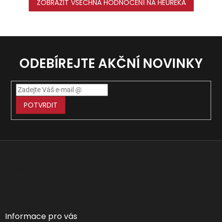
ZOBRAZIT VŠECHNA HODNOCENÍ NA HEUREKA
ODEBÍREJTE AKČNÍ NOVINKY
POTVRDIT
Z
á
p
Facebook
a
t
í
Informace pro vás