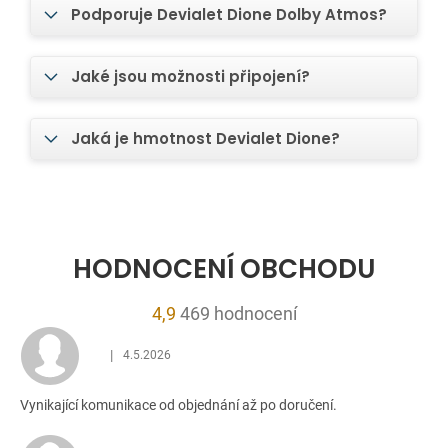
Podporuje Devialet Dione Dolby Atmos?
Jaké jsou možnosti připojení?
Jaká je hmotnost Devialet Dione?
HODNOCENÍ OBCHODU
Průměrné
4,9
469 hodnocení
hodnocení
|
4.5.2026
obchodu
Hodnocení obchodu je 5 z 5 hvězdiček.
je
Vynikající komunikace od objednání až po doručení.
4,9
z