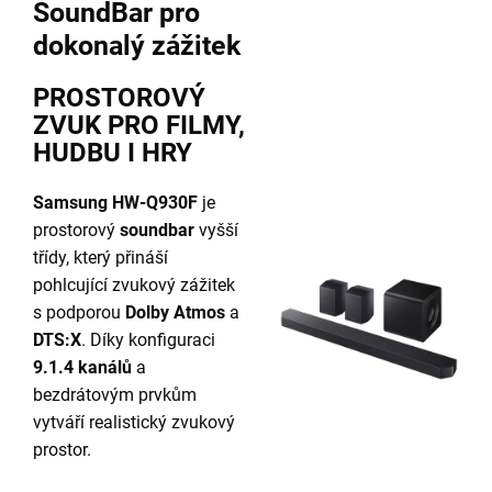
SoundBar pro
dokonalý zážitek
PROSTOROVÝ
ZVUK PRO FILMY,
HUDBU I HRY
Samsung HW-Q930F
je
prostorový
soundbar
vyšší
třídy, který přináší
pohlcující zvukový zážitek
s podporou
Dolby Atmos
a
DTS:X
. Díky konfiguraci
9.1.4 kanálů
a
bezdrátovým prvkům
vytváří realistický zvukový
prostor.