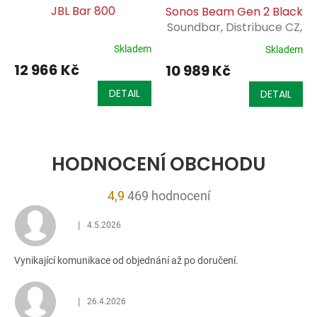
JBL Bar 800
Sonos Beam Gen 2 Black
Soundbar, Distribuce CZ,
Sonos Servis CZ
Skladem
Skladem
12 966 Kč
10 989 Kč
DETAIL
DETAIL
HODNOCENÍ OBCHODU
Průměrné
4,9
469 hodnocení
hodnocení
|
4.5.2026
obchodu
Hodnocení obchodu je 5 z 5 hvězdiček.
je
Vynikající komunikace od objednání až po doručení.
4,9
z
5
|
26.4.2026
Hodnocení obchodu je 5 z 5 hvězdiček.
hvězdiček.