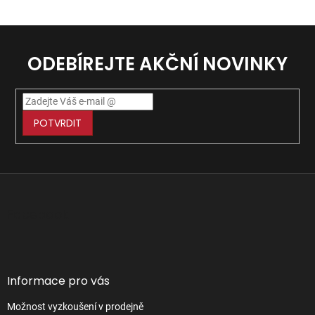
ODEBÍREJTE AKČNÍ NOVINKY
POTVRDIT
Z
á
p
Facebook
a
t
í
Informace pro vás
Možnost vyzkoušení v prodejně