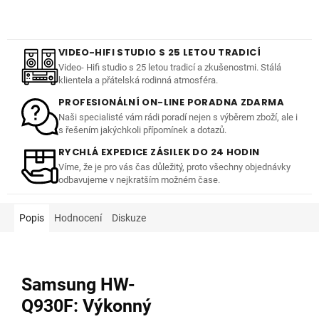
VIDEO-HIFI STUDIO S 25 LETOU TRADICÍ
Video- Hifi studio s 25 letou tradicí a zkušenostmi. Stálá
klientela a přátelská rodinná atmosféra.
PROFESIONÁLNÍ ON-LINE PORADNA ZDARMA
Naši specialisté vám rádi poradí nejen s výběrem zboží, ale i
s řešením jakýchkoli přípomínek a dotazů.
RYCHLÁ EXPEDICE ZÁSILEK DO 24 HODIN
Víme, že je pro vás čas důležitý, proto všechny objednávky
odbavujeme v nejkratším možném čase.
Popis
Hodnocení
Diskuze
Samsung HW-
Q930F: Výkonný