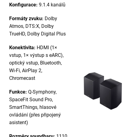
Konfigurace:
9.1.4 kanálů
Formáty zvuku:
Dolby
Atmos, DTS:X, Dolby
TrueHD, Dolby Digital Plus
Konektivita:
HDMI (1×
vstup, 1× výstup s eARC),
optický vstup, Bluetooth,
Wi-Fi, AirPlay 2,
Chromecast
Funkce:
Q-Symphony,
SpaceFit Sound Pro,
SmartThings, hlasové
ovládání (přes připojený
asistent)
Rozměry soundbaru:
1110