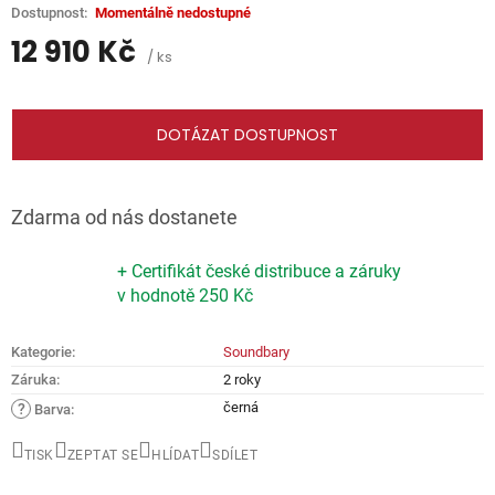
Momentálně nedostupné
12 910 Kč
/ ks
Měrná
cena:
DOTÁZAT DOSTUPNOST
Zdarma od nás dostanete
+ Certifikát české distribuce a záruky
v hodnotě 250 Kč
Kategorie
:
Soundbary
Záruka
:
2 roky
černá
?
Barva
:
TISK
ZEPTAT SE
HLÍDAT
SDÍLET