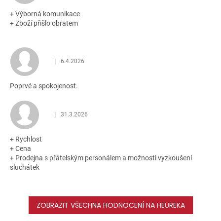
+ Výborná komunikace
+ Zboží přišlo obratem
|
6.4.2026
Hodnocení obchodu je 5 z 5 hvězdiček.
Poprvé a spokojenost.
|
31.3.2026
Hodnocení obchodu je 5 z 5 hvězdiček.
+ Rychlost
+ Cena
+ Prodejna s přátelským personálem a možnosti vyzkoušení
sluchátek
ZOBRAZIT VŠECHNA HODNOCENÍ NA HEUREKA