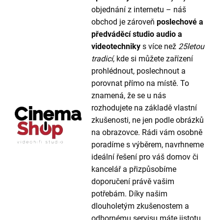
objednání z internetu – náš
obchod je zároveň
poslechové a
předváděcí studio audio a
videotechniky
s více než
25letou
tradicí
, kde si můžete zařízení
prohlédnout, poslechnout a
porovnat přímo na místě. To
znamená, že se u nás
rozhodujete na základě vlastní
zkušenosti, ne jen podle obrázků
na obrazovce. Rádi vám osobně
poradíme s výběrem, navrhneme
ideální řešení pro váš domov či
kancelář a přizpůsobíme
doporučení právě vašim
potřebám. Díky našim
dlouholetým zkušenostem a
odbornému servisu máte jistotu