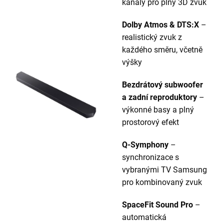
kanály pro plný 3D zvuk
Dolby Atmos & DTS:X
–
realistický zvuk z
každého směru, včetně
výšky
Bezdrátový subwoofer
a zadní reproduktory
–
výkonné basy a plný
prostorový efekt
Q-Symphony
–
synchronizace s
vybranými TV Samsung
pro kombinovaný zvuk
SpaceFit Sound Pro
–
automatická