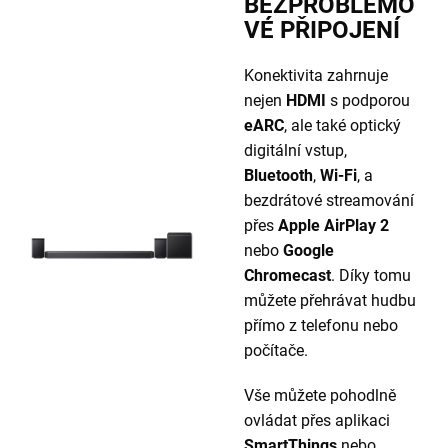
BEZPROBLÉMO
VÉ PŘIPOJENÍ
Konektivita zahrnuje
nejen
HDMI
s podporou
eARC
, ale také optický
digitální vstup,
Bluetooth
,
Wi-Fi
, a
bezdrátové streamování
přes
Apple AirPlay 2
nebo
Google
Chromecast
. Díky tomu
můžete přehrávat hudbu
přímo z telefonu nebo
počítače.
Vše můžete pohodlně
ovládat přes aplikaci
SmartThings
nebo