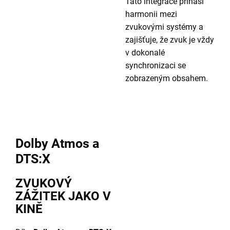
Tato integrace přináší
harmonii mezi
zvukovými systémy a
zajišťuje, že zvuk je vždy
v dokonalé
synchronizaci se
zobrazeným obsahem.
Dolby Atmos a
DTS:X
ZVUKOVÝ
ZÁŽITEK JAKO V
KINĚ