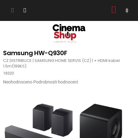
Přejít
NÁKUP
na
obsah
KOŠÍK
Samsung HW-Q930F
CZ DISTRIBUCE | SAMSUNG HOME SERVIS (CZ) | + HDMI kabel
1.5m(199Kč)
18320
Průměrné
Neohodnoceno
Podrobnosti hodnocení
hodnocení
produktu
je
0,0
z
5
hvězdiček.