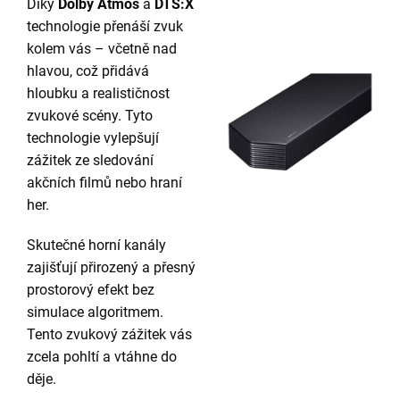
Díky
Dolby Atmos
a
DTS:X
technologie přenáší zvuk
kolem vás – včetně nad
hlavou, což přidává
hloubku a realističnost
zvukové scény. Tyto
technologie vylepšují
zážitek ze sledování
akčních filmů nebo hraní
her.
Skutečné horní kanály
zajišťují přirozený a přesný
prostorový efekt bez
simulace algoritmem.
Tento zvukový zážitek vás
zcela pohltí a vtáhne do
děje.