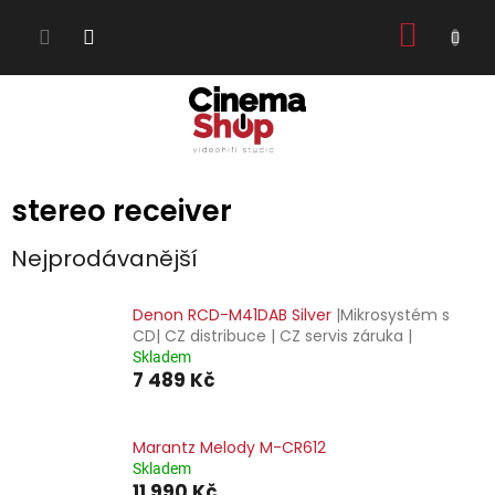
Přejít
NÁKUP
na
obsah
KOŠÍK
stereo receiver
Nejprodávanější
Denon RCD-M41DAB Silver
|Mikrosystém s
CD| CZ distribuce | CZ servis záruka |
Skladem
7 489 Kč
Marantz Melody M-CR612
Skladem
11 990 Kč