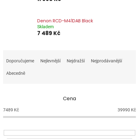
Denon RCD-M41DAB Black
Skladem
7 489 Kč
Ř
a
Doporučujeme
Nejlevnější
Nejdražší
Nejprodávanější
z
e
Abecedně
n
í
p
Cena
r
o
7489
Kč
39990
Kč
d
u
k
t