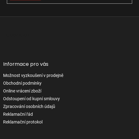
y
v
ý
Z
p
á
i
s
p
Facebook
u
a
t
í
Informace pro vás
Možnost vyzkoušení v prodejně
Obchodní podmínky
Online vrácení zboží
Odstoupení od kupní smlouvy
Zpracování osobních údajů
Reklamační řád
Reklamační protokol