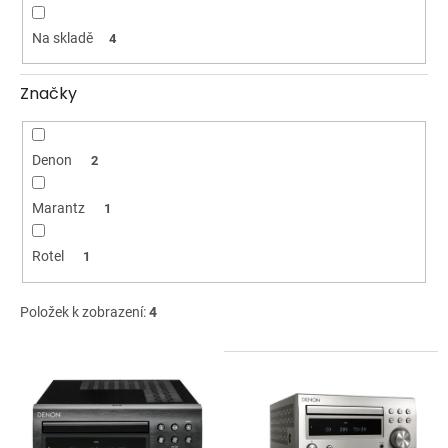
ů
Na skladě
4
Značky
Denon
2
Marantz
1
Rotel
1
Položek k zobrazení:
4
V
ý
p
i