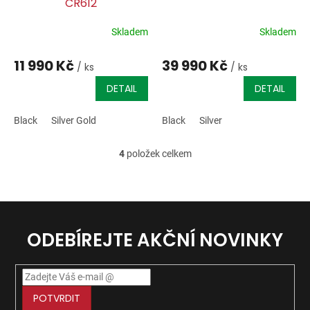
CR612
Skladem
Skladem
11 990 Kč
39 990 Kč
/ ks
/ ks
DETAIL
DETAIL
Black
Silver Gold
Black
Silver
4
položek celkem
O
v
l
á
d
a
ODEBÍREJTE AKČNÍ NOVINKY
c
í
p
r
v
POTVRDIT
k