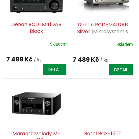
s
p
r
o
Denon RCD-M41DAB
Denon RCD-M41DAB
d
Black
Silver
|Mikrosystém s
u
CD| CZ distribuce | CZ
k
Skladem
servis záruka |
Skladem
t
ů
7 489 Kč
7 489 Kč
/ ks
/ ks
DETAIL
DETAIL
Marantz Melody M-
Rotel RCX-1500