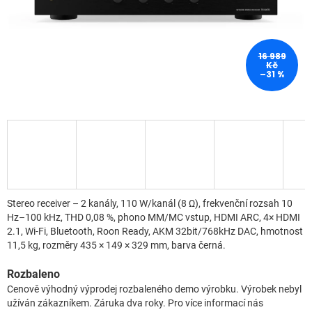
16 989
Kč
–31 %
Stereo receiver – 2 kanály, 110 W/kanál (8 Ω), frekvenční rozsah 10
Hz–100 kHz, THD 0,08 %, phono MM/MC vstup, HDMI ARC, 4× HDMI
2.1, Wi-Fi, Bluetooth, Roon Ready, AKM 32bit/768kHz DAC, hmotnost
11,5 kg, rozměry 435 × 149 × 329 mm, barva černá.
Rozbaleno
Cenově výhodný výprodej rozbaleného demo výrobku. Výrobek nebyl
užíván zákazníkem. Záruka dva roky. Pro více informací nás