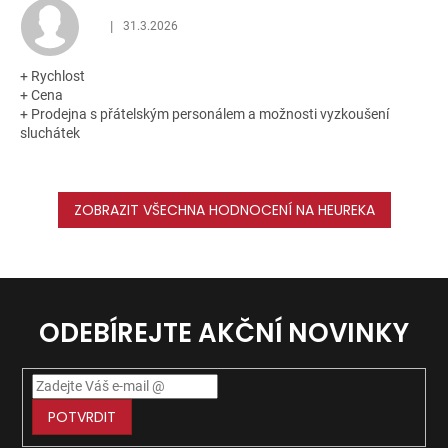
|
31.3.2026
Hodnocení obchodu je 5 z 5 hvězdiček.
+ Rychlost
+ Cena
+ Prodejna s přátelským personálem a možnosti vyzkoušení
sluchátek
ZOBRAZIT VŠECHNA HODNOCENÍ NA HEUREKA
ODEBÍREJTE AKČNÍ NOVINKY
POTVRDIT