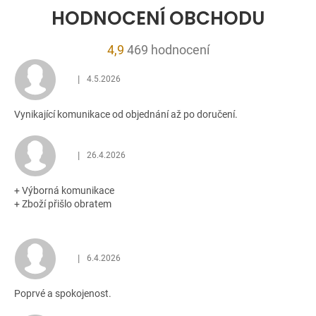
HODNOCENÍ OBCHODU
Průměrné
4,9
469 hodnocení
hodnocení
|
4.5.2026
obchodu
Hodnocení obchodu je 5 z 5 hvězdiček.
je
Vynikající komunikace od objednání až po doručení.
4,9
z
5
|
26.4.2026
Hodnocení obchodu je 5 z 5 hvězdiček.
hvězdiček.
+ Výborná komunikace
+ Zboží přišlo obratem
|
6.4.2026
Hodnocení obchodu je 5 z 5 hvězdiček.
Poprvé a spokojenost.