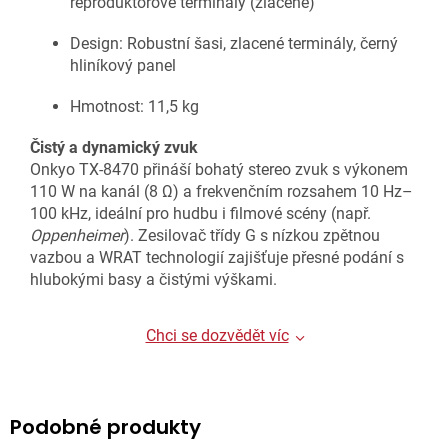
reproduktorové terminály (zlacené)
Design: Robustní šasi, zlacené terminály, černý
hliníkový panel
Hmotnost: 11,5 kg
Čistý a dynamický zvuk
Onkyo TX-8470 přináší bohatý stereo zvuk s výkonem
110 W na kanál (8 Ω) a frekvenčním rozsahem 10 Hz–
100 kHz, ideální pro hudbu i filmové scény (např.
Oppenheimer
). Zesilovač třídy G s nízkou zpětnou
vazbou a WRAT technologií zajišťuje přesné podání s
hlubokými basy a čistými výškami.
Chci se dozvědět víc
Podobné produkty