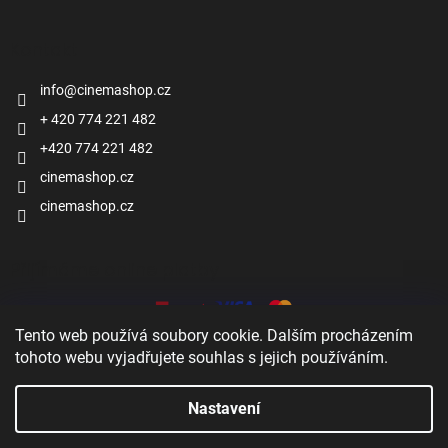
Kontakt
info
@
cinemashop.cz
+ 420 774 221 482
+420 774 221 482
cinemashop.cz
cinemashop.cz
Přijímáme online platby
Tento web používá soubory cookie. Dalším procházením
tohoto webu vyjadřujete souhlas s jejich používáním.
Nastavení
Vytvořil Shoptet