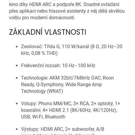
kino díky HDMI ARC a podpoře 8K. Snadné ovládání
přes aplikaci nebo hlasové asistenty z něj dělá skvělou
volbu pro moderní domácnosti.
ZÁKLADNÍ VLASTNOSTI
Zesilovač: Třída G, 110 W/kanál (8 Ω, 20 Hz–20
kHz, 0,08 % THD)
Frekvenční rozsah: 10 Hz–100 kHz
Technologie: AKM 32bit/768kHz DAC, Roon
Ready, Q-Symphony, Wide Range Amp
Technology (WRAT)
Vstupy: Phono MM/MC, 3× RCA, 2× optický, 1×
koaxiální, 4× HDMI 2.1 (8K/60Hz, 4K/120Hz),
USB, Wi-Fi, Bluetooth
Výstupy: HDMI ARC, 2× subwoofer, A/B