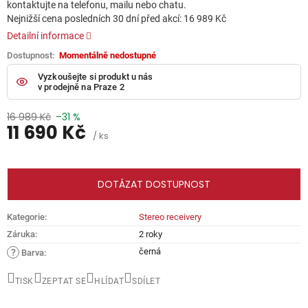
kontaktujte na telefonu, mailu nebo chatu.
Nejnižší cena posledních 30 dní před akcí: 16 989 Kč
Detailní informace
Momentálně nedostupné
Vyzkoušejte si produkt u nás
v prodejně na Praze 2
16 989 Kč
–31 %
11 690 Kč
/ ks
Měrná
cena:
DOTÁZAT DOSTUPNOST
Kategorie
:
Stereo receivery
Záruka
:
2 roky
černá
?
Barva
:
TISK
ZEPTAT SE
HLÍDAT
SDÍLET