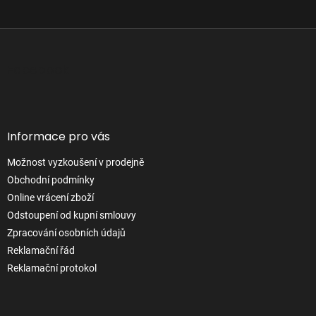
Z
á
p
Facebook
a
t
í
Informace pro vás
Možnost vyzkoušení v prodejně
Obchodní podmínky
Online vrácení zboží
Odstoupení od kupní smlouvy
Zpracování osobních údajů
Reklamační řád
Reklamační protokol