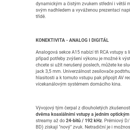
dynamickým a čistým zvukem střední i větší mí
svým nadhledem a vyváženou prezentací napří
třídě.
KONEKTIVITA - ANALOG I DIGITÁL
Analogová sekce A15 nabízí tři RCA vstupy s
případ potřeby zvýšení výkonu je možné k výs
chcete si užít nerušený poslech, můžete ke s
jack 3,5 mm. Univerzálnost zesilovače podtr
hlasitosti a k tomuto vstupu pak připojit AV 
vícekanálovým systémem domácího kina.
Vývojový tým čerpal z dlouholetých zkušeností
dvěma koaxiálními vstupy a jedním optický
streamy až do
24-bitů / 192 kHz
. Prémiový D
BD) získají "nový" zvuk. Netradiční je i možn