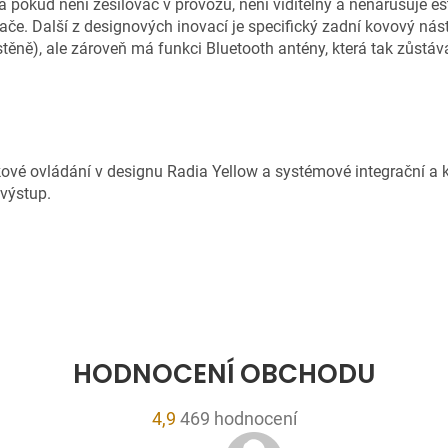
 pokud není zesilovač v provozu, není viditelný a nenarušuje e
če. Další z designových inovací je specifický zadní kovový nást
stěně), ale zároveň má funkci Bluetooth antény, která tak zůstáv
é ovládání v designu Radia Yellow a systémové integrační a ko
 výstup.
HODNOCENÍ OBCHODU
Průměrné
4,9
469 hodnocení
hodnocení