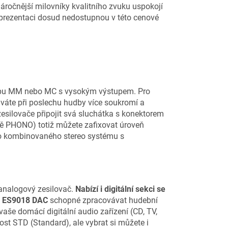
áročnější milovníky kvalitního zvuku uspokojí
prezentaci dosud nedostupnou v této cenové
 typu MM nebo MC s vysokým výstupem. Pro
váte při poslechu hudby více soukromí a
silovače připojit svá sluchátka s konektorem
mě PHONO) totiž můžete zafixovat úroveň
 do kombinovaného stereo systému s
 analogový zesilovač.
Nabízí i digitální sekci se
 ES9018 DAC
schopné zpracovávat hudební
vaše domácí digitální audio zařízení (CD, TV,
st STD (Standard), ale vybrat si můžete i