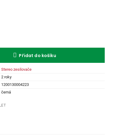
Přidat do košíku
Stereo zesilovače
2 roky
1200130004223
černá
LET