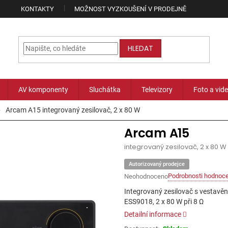
KONTAKTY
MOŽNOST VYZKOUŠENÍ V PRODEJNĚ
HLEDAT
AV komponenty
Sluchátka
Televizory
Foto a vid
Arcam A15
integrovaný zesilovač, 2 x 80 W
Arcam A15
integrovaný zesilovač, 2 x 80 W
Autorizovaný prodejce
Podrobnosti hodnoce
Neohodnoceno
Průměrné
hodnocení
Integrovaný zesilovač s vestav
produktu
ESS9018, 2 x 80 W při 8 Ω
je
Detailní informace
0,0
z