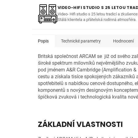
VIDEO-HIFI STUDIO S 25 LETOU TRAD
Video- Hifi studio s 25 letou tradicí a zkušenos
Stálá klientela a přátelská rodinná atmosféra.
Popis
Technické parametry
Hodnocení
Britská společnost ARCAM se již od svého zalo
široké spektrum milovníků nejvěrnějšího zv
pod jménem A&R Cambridge (Amplification & R
cestu a získala tisíce spokojených zákazníků a
spotřebitelů s nabídkou cenově dostupného, ​​
komponentů s novým designovým koncepte
špičková zvuková i technologická kvalita nov
ZÁKLADNÍ VLASTNOSTI