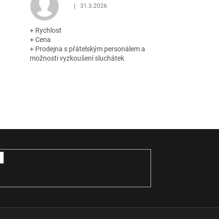
|
31.3.2026
 z 5 hvězdiček.
Hodnocení obchodu je 5 z 5 hvězdiček.
+ Rychlost
+ Cena
+ Prodejna s přátelským personálem a
možnosti vyzkoušení sluchátek