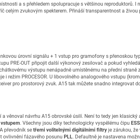
stnosti a s přehledem spolupracuje s většinou reproduktorů. I n
č celým zvukovým spekterem. Přináší transparentnost a živou 
 linkovou úrovní signálu + 1 vstup pro gramofony s přenoskou
tupu PRE-OUT připojit další výkonový zesilovač a pokud vyhledá
luchátkovému výstupu nenápadně umístěnému na přední straně ze
huje i režim PROCESOR. U libovolného analogového vstupu (kro
receiver pro prostorový zvuk. A15 tak můžete snadno integrovat
 a věnoval návrhu A15 obrovské úsilí. Není to tedy jen klasický
m vstupem
. Všechny jsou díky technologicky vyspělému čipu
ESS
/A převodník se
třemi volitelnými digitálními filtry
je zárukou, že 
ost ovlivnění fázavého posunu
PLL
. Defaultně je nastavena možno