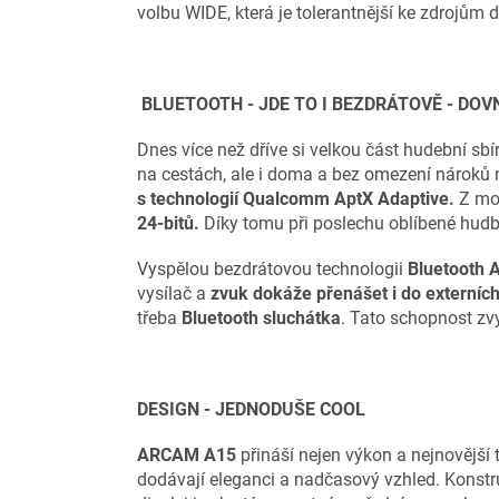
volbu WIDE, která je tolerantnější ke zdrojům d
BLUETOOTH - JDE TO I BEZDRÁTOVĚ - DOVN
Dnes více než dříve si velkou část hudební sb
na cestách, ale i doma a bez omezení nároků n
s technologií Qualcomm AptX Adaptive.
Z mo
24-bitů.
Díky tomu při poslechu oblíbené hudby
Vyspělou bezdrátovou technologii
Bluetooth 
vysílač a
zvuk dokáže přenášet i do externích
třeba
Bluetooth sluchátka
. Tato schopnost zvy
DESIGN - JEDNODUŠE COOL
ARCAM A15
přináší nejen výkon a nejnovější 
dodávají eleganci a nadčasový vzhled. Konstru