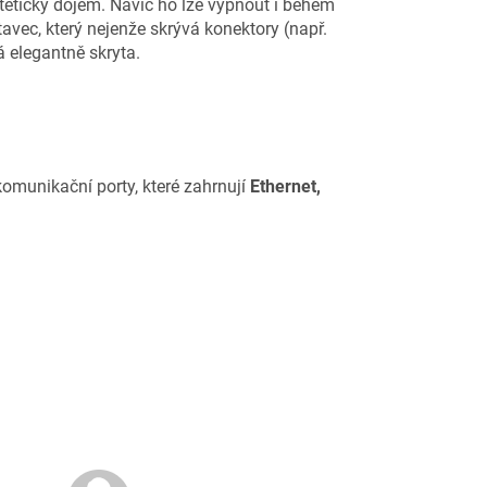
stetický dojem. Navíc ho lze vypnout i během
avec, který nejenže skrývá konektory (např.
á elegantně skryta.
munikační porty, které zahrnují
Ethernet,