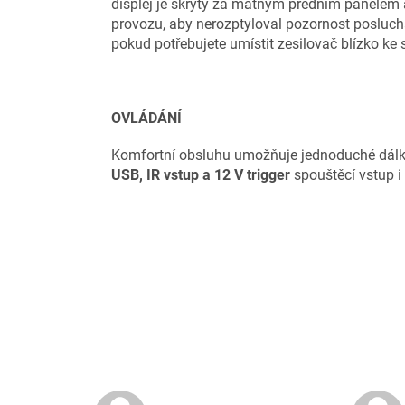
displej je skrytý za matným předním panelem a
provozu, aby nerozptyloval pozornost poslucha
pokud potřebujete umístit zesilovač blízko ke 
OVLÁDÁNÍ
Komfortní obsluhu umožňuje jednoduché dálkov
USB, IR vstup a 12 V trigger
spouštěcí vstup i