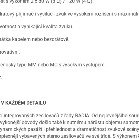
ost s výkonem 2 x 80 W (8 Ω) / 120 W (4 Ω).
átový přijímač i vysílač - zvuk ve vysokém rozlišení s maximá
tnost a vynikající kvalita zvuku.
chátka kabelem nebo bezdrátově.
novativní.
 přenosky typu MM nebo MC s vysokým výstupem.
z.
 V KAŽDÉM DETAILU
í integrovaných zesilovačů z řady RADIA. Od nejlevnějšího sour
 výkonější obvody došlo také k nutnému nárůstu objemu samotné 
dynamických pasáží i přehlednost a dramatičnost zvukové scény.
plexněji vybavených stereo zesilovačů ve své třídě. S výkonem