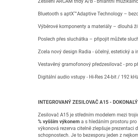
Zesílení ARCAM třídy A/B - brilantní muzikáln
Bluetooth s aptX™Adaptive Technology – bezdr
Výběrové komponenty a materiály – dlouhá živo
Poslech přes sluchátka – připojit můžete slu
Zcela nový design Radia - účelný, estetický a i
Vestavěný gramofonový předzesilovač - pro
Digitální audio vstupy - Hi-Res 24-bit / 192 kH
INTEGROVANÝ ZESILOVAČ A15 - DOKONALÝ
Zesilovač A15 je středním modelem mezi trojic
% vyšším výkonem
a s hledáním prostoru pro
výkonová rezerva citelně zlepšuje prezentaci 
schopnostech. Je to bezesporu jeden z nejkom