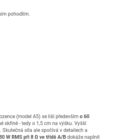
lním pohodlím.
ozence (model A5) se liší především
o 60
skříně - tedy o 1,5 cm na výšku. Vyšší
 Skutečná síla ale spočívá v detailech a
80 W RMS při 8 Ω ve třídě A/B
dokáže naplnit