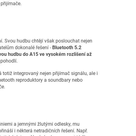
 přijímače.
ní. Svou hudbu chtějí však poslouchat nejen
atelům dokonalé řešení -
Bluetooth 5.2
vou hudbu do A15 ve vysokém rozlišení až
 pohodlí.
á totiž integrovaný nejen přijímač signálu, ale i
uetooth reproduktory a soundbary nebo
če.
 liniemi a jemnými žlutými odlesky, mu
náší i některá netradičních řešení. Např.