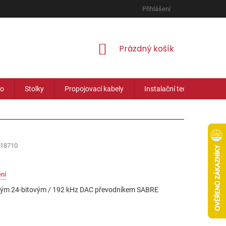
Přihlášení
NÁKUPNÍ
Prázdný košík
KOŠÍK
eo
Stolky
Propojovací kabely
Instalační technika
18710
ní
ěným 24-bitovým / 192 kHz DAC převodníkem SABRE