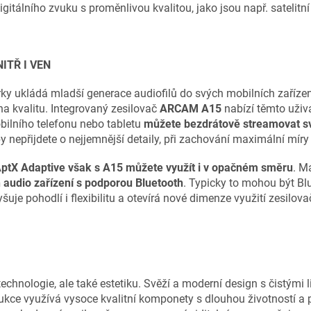
igitálního zvuku s proměnlivou kvalitou, jako jsou např. satelitní
ITŘ I VEN
írky ukládá mladší generace audiofilů do svých mobilních zaříze
a kvalitu. Integrovaný zesilovač
ARCAM A15
nabízí těmto uživ
bilního telefonu nebo tabletu
můžete
bezdrátově streamovat s
 nepřijdete o nejjemnější detaily, při zachování maximální míry
AptX Adaptive však s A15 můžete využít i v opačném směru
. M
 audio zařízení s podporou Bluetooth
. Typicky to mohou být Bl
šuje pohodlí i flexibilitu a otevírá nové dimenze využití zesilova
technologie, ale také estetiku. Svěží a moderní design s čistými
kce využívá vysoce kvalitní komponety s dlouhou životností a při