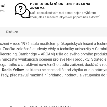
PROFESIONÁLNÍ ON-LINE PORADNA
ICÍ
ZDARMA
tmi.
Naši specialisté vám rádi poradí nejen s výběrem
zboží, ale i s řešením jakýchkoli přípomínek a dotazů.
Diskuze
žení v roce 1976 stala nositelem průkopnických řešení a technol
uku. Značka založená studenty vědy a techniky univerzity v C
ecording, Cambridge = ARCAM) ušla od svého prvního produktu
 množství vynikajících ocenění pro své Hi-Fi produkty. Strategie
elegantního a atraktivně navrženého audio zařízení, dostává v 
m
Radia Yellow
, se kterou se chce odlišit od zbytku audio průmys
é řady, představují maximální přidanou hodnotu a vstupenku do 