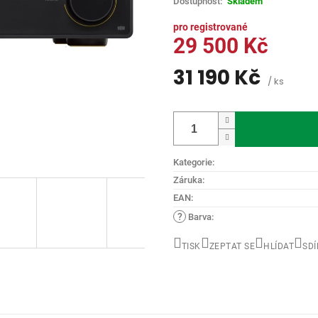
Skladem
5
hvězdiček.
29 500 Kč
31 190 Kč
/ ks
Měrná
cena:
Kategorie
:
Záruka
:
EAN
:
?
Barva
:
TISK
ZEPTAT SE
HLÍDAT
SDÍ