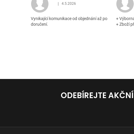
|
4.5.2026
Hodnocení obchodu je 5 z 5 hvězdiček.
Vynikající komunikace od objednání až po
+ Výborn
doručení.
+ Zboží p
ODEBÍREJTE AKČN
Z