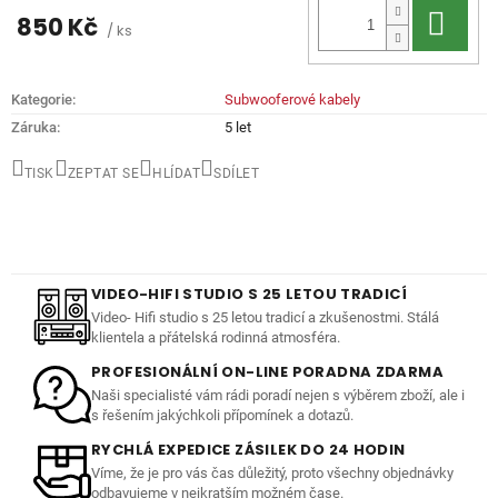
Do 
850 Kč
/ ks
Kategorie
:
Subwooferové kabely
Záruka
:
5 let
TISK
ZEPTAT SE
HLÍDAT
SDÍLET
VIDEO-HIFI STUDIO S 25 LETOU TRADICÍ
Video- Hifi studio s 25 letou tradicí a zkušenostmi. Stálá
klientela a přátelská rodinná atmosféra.
PROFESIONÁLNÍ ON-LINE PORADNA ZDARMA
Naši specialisté vám rádi poradí nejen s výběrem zboží, ale i
s řešením jakýchkoli přípomínek a dotazů.
RYCHLÁ EXPEDICE ZÁSILEK DO 24 HODIN
Víme, že je pro vás čas důležitý, proto všechny objednávky
odbavujeme v nejkratším možném čase.