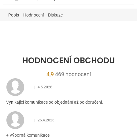
Popis
Hodnocení
Diskuze
HODNOCENÍ OBCHODU
Průměrné
4,9
469 hodnocení
hodnocení
|
4.5.2026
obchodu
Hodnocení obchodu je 5 z 5 hvězdiček.
je
Vynikající komunikace od objednání až po doručení.
4,9
z
5
|
26.4.2026
Hodnocení obchodu je 5 z 5 hvězdiček.
hvězdiček.
+ Výborná komunikace